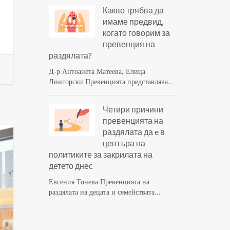
Какво трябва да
имаме предвид,
когато говорим за
превенция на
раздялата?
Д-р Антоанета Матеева, Елица
Лингорски Превенцията представлява...
Четири причини
превенцията на
раздялата да e в
центъра на
политиките за закрилата на
детето днес
Евгения Тонева Превенцията на
раздялата на децата и семействата...