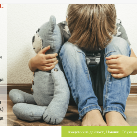
,
,
Академична дейност
Новини
Обучени