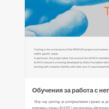
Обучения за работа с н
Ноу-хау център за алтернативни грижи за д
приемна грижа (НАПГ) организира обучения.