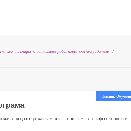
нти
,
квалификация на социалните работници
,
приемни родители
,
Новини
Обучени
рограма
рижи за деца открива стажантска програма за професионалисти,