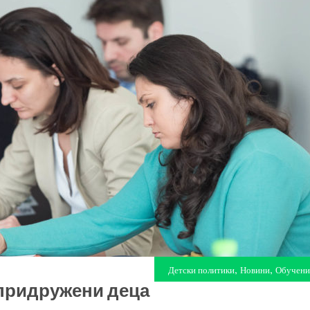
,
,
Детски политики
Новини
Обучени
епридружени деца