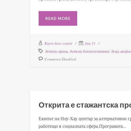
READ MORE
Know-how centre
Jan 31
детски права
,
детско благосъстояние
,
деца мигра
Comments Disabled
Открита е стажантска п
Екипът на Ноу-Хау център за алтернативни г
работещи в социалната сфера.Програмата...