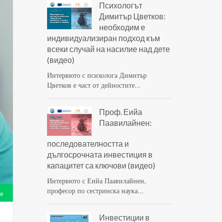
Психологът
Димитър Цветков:
необходим е
индивидуализиран подход към
всеки случай на насилие над дете
(видео)
Интервюто с психолога Димитър
Цветков е част от дейностите...
Проф. Еийа
Паавилайнен:
последователността и
дългосрочната инвестиция в
капацитет са ключови (видео)
Интервюто с Еийа Паавилайнен,
професор по сестринска наука...
я
Инвестиции в