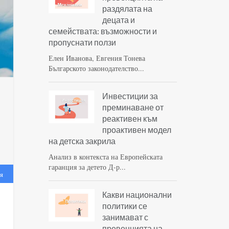
раздялата на
децата и
семействата: възможности и
пропуснати ползи
Елен Иванова, Евгения Тонева
Българското законодателство...
Инвестиции за
преминаване от
реактивен към
проактивен модел
на детска закрила
Анализ в контекста на Европейската
гаранция за детето Д-р...
я
Какви национални
политики се
занимават с
превенцията на