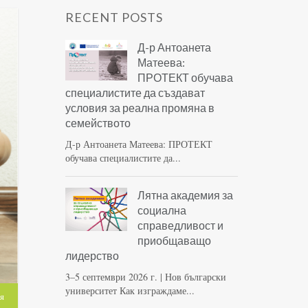
RECENT POSTS
Д-р Антоанета
Матеева:
ПРОТЕКТ обучава
специалистите да създават
условия за реална промяна в
семейството
Д-р Антоанета Матеева: ПРОТЕКТ
обучава специалистите да...
Лятна академия за
социална
справедливост и
приобщаващо
лидерство
3–5 септември 2026 г. | Нов български
университет Как изграждаме...
я