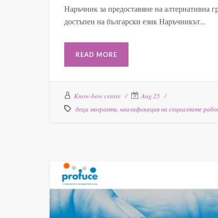
Наръчник за предоставяне на алтернативна г
достъпен на български език Наръчникът...
READ MORE
Know-how centre
Aug 25
деца мигранти
,
квалификация на социалните раб