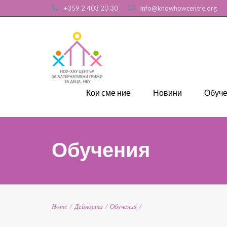
+359 2 403 20 30
info@knowhowcentre.org
Кои сме ние
Новини
Обуч
Обучения
Home
/
Дейности
/
Обучения
/