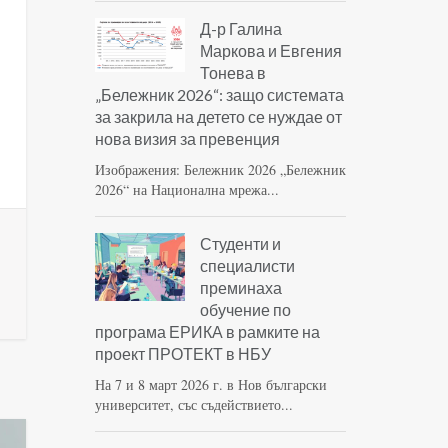
Д-р Галина
Маркова и Евгения
Тонева в
„Бележник 2026“: защо системата
за закрила на детето се нуждае от
нова визия за превенция
Изображения: Бележник 2026 „Бележник
2026“ на Национална мрежа...
Студенти и
специалисти
преминаха
обучение по
програма ЕРИКА в рамките на
проект ПРОТЕКТ в НБУ
На 7 и 8 март 2026 г. в Нов български
университет, със съдействието...