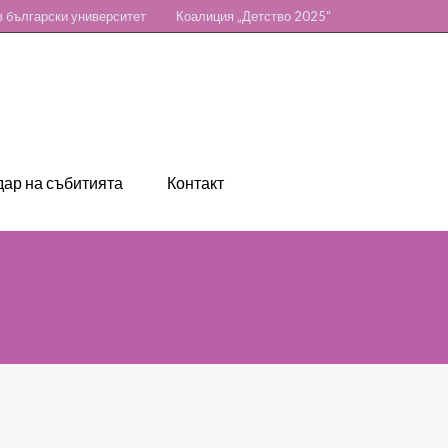
 български университет
Коалиция „Детство 2025“
ар на събитията
Контакт