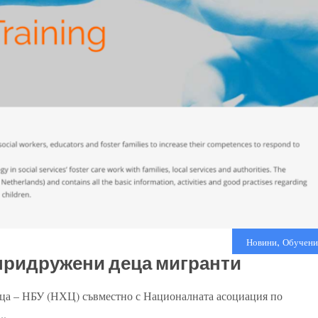
,
Новини
Обучени
епридружени деца мигранти
еца – НБУ (НХЦ) съвместно с Националната асоциация по
..