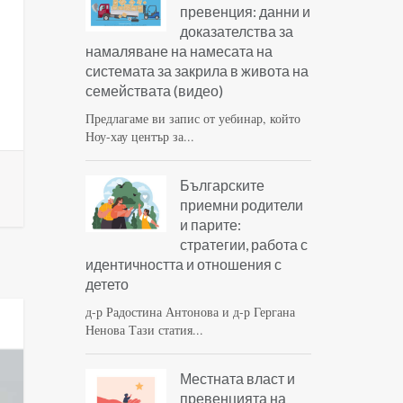
превенция: данни и
доказателства за
намаляване на намесата на
системата за закрила в живота на
семействата (видео)
Предлагаме ви запис от уебинар, който
Ноу-хау център за...
Българските
приемни родители
и парите:
стратегии, работа с
идентичността и отношения с
детето
д-р Радостина Антонова и д-р Гергана
Ненова Тази статия...
Местната власт и
превенцията на