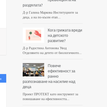
раздялата?
Д-р Галина Маркова Институциите за
деца, а на по-късен етап...
Кога грижата вреди
на детското
развитие?
Д-р Радостина Антонова Увод
Отделянето на детето от биологичното...
Повече
ефективност за
ранно
я
разпознаване на насилие над
деца
Проект ПРОТЕКТ като инструмент за
повишаване на ефективността...