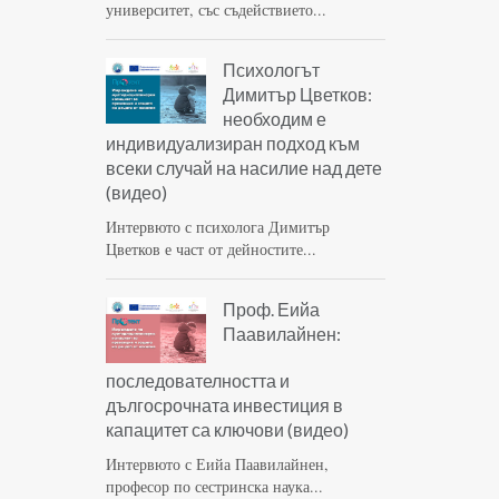
университет, със съдействието...
Психологът
Димитър Цветков:
необходим е
индивидуализиран подход към
всеки случай на насилие над дете
(видео)
Интервюто с психолога Димитър
Цветков е част от дейностите...
Проф. Еийа
Паавилайнен:
последователността и
дългосрочната инвестиция в
капацитет са ключови (видео)
Интервюто с Еийа Паавилайнен,
професор по сестринска наука...