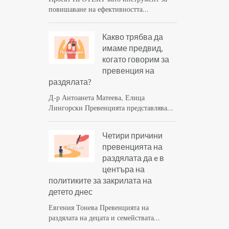
повишаване на ефективността...
Какво трябва да
имаме предвид,
когато говорим за
превенция на
раздялата?
Д-р Антоанета Матеева, Елица
Лингорски Превенцията представлява...
Четири причини
превенцията на
раздялата да e в
центъра на
политиките за закрилата на
детето днес
Евгения Тонева Превенцията на
раздялата на децата и семействата...