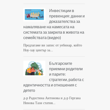
Инвестиции в
превенция: данни и
доказателства за
намаляване на намесата на
системата за закрила в живота на
семействата (видео)
Предлагаме ви запис от уебинар, който
Ноу-хау център за...
Българските
приемни родители
и парите:
стратегии, работа с
идентичността и отношения с
детето
д-р Радостина Антонова и д-р Гергана
Ненова Тази статия...