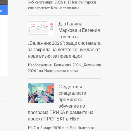
3–5 септември 2026 г. | Нов български
университет Как изграждаме...
я
Д-р Галина
Маркова и Евгения
Тонева в
„Бележник 2026“: защо системата
за закрила на детето се нуждае от
нова визия за превенция
Изображения: Бележник 2026 „Бележник
2026“ на Национална мрежа...
Студенти и
специалисти
преминаха
обучение по
програма ЕРИКА в рамките на
проект ПРОТЕКТ в НБУ
На 7 и 8 март 2026 г. в Нов български