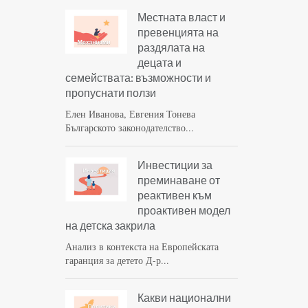
Местната власт и
превенцията на
раздялата на
децата и
семействата: възможности и
пропуснати ползи
Елен Иванова, Евгения Тонева
Българското законодателство...
Инвестиции за
преминаване от
реактивен към
проактивен модел
на детска закрила
Анализ в контекста на Европейската
гаранция за детето Д-р...
Какви национални