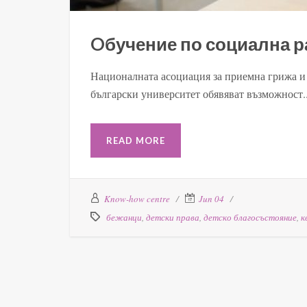
Oбучение по социална р
Националната асоциация за приемна грижа и 
български университет обявяват възможност..
READ MORE
Know-how centre
Jun 04
бежанци
,
детски права
,
детско благосъстояние
,
к