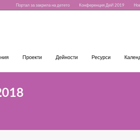
Портал за закрила на детето
Конференция ДеИ 2019
Нов
ения
Проекти
Дейности
Ресурси
Календ
,2018