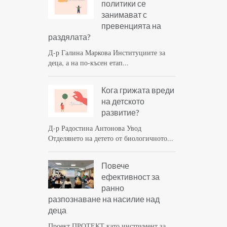
политики се
занимават с
превенцията на
раздялата?
Д-р Галина Маркова Институциите за
деца, а на по-късен етап...
Кога грижата вреди
на детското
развитие?
Д-р Радостина Антонова Увод
Отделянето на детето от биологичното...
Повече
ефективност за
ранно
разпознаване на насилие над
деца
Проект ПРОТЕКТ като инструмент за