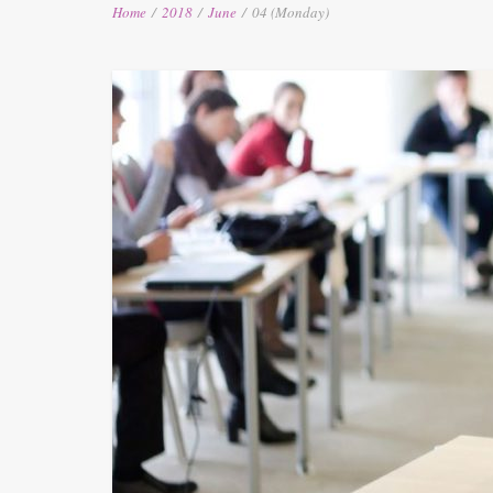
Home
/
2018
/
June
/
04 (Monday)