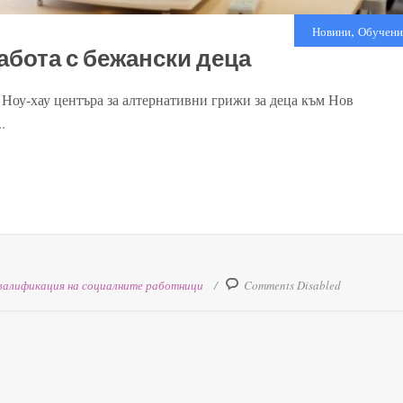
,
Новини
Обучени
абота с бежански деца
Ноу-хау центъра за алтернативни грижи за деца към Нов
.
валификация на социалните работници
Comments Disabled