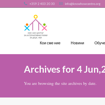
+359 2 403 20 30
info@knowhowcentre.org
Кои сме ние
Новини
Обуч
Archives for 4 Jun
You are browsing the site archives by date.