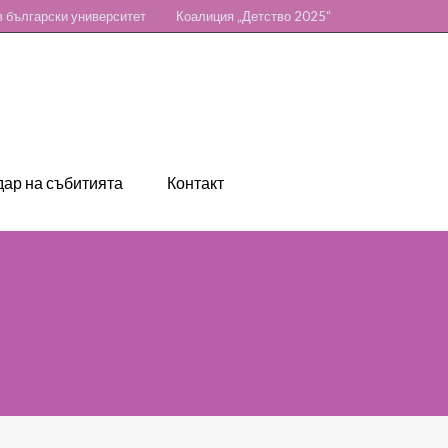
 български университет
Коалиция „Детство 2025“
ар на събитията
Контакт