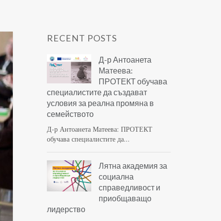
RECENT POSTS
Д-р Антоанета
Матеева:
ПРОТЕКТ обучава
специалистите да създават
условия за реална промяна в
семейството
Д-р Антоанета Матеева: ПРОТЕКТ
обучава специалистите да...
Лятна академия за
социална
справедливост и
приобщаващо
лидерство