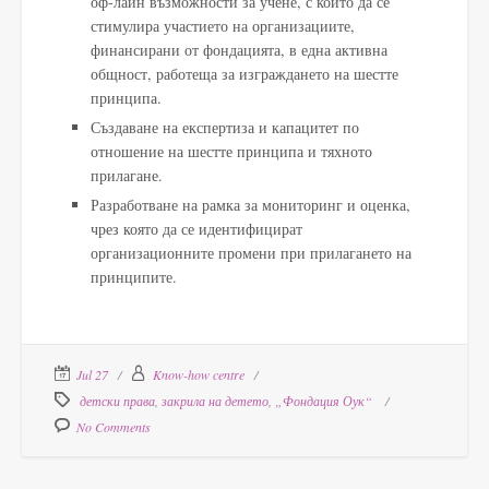
оф-лайн възможности за учене, с които да се
стимулира участието на организациите,
финансирани от фондацията, в една активна
общност, работеща за изграждането на шестте
принципа.
Създаване на експертиза и капацитет по
отношение на шестте принципа и тяхното
прилагане.
Р​азработване на рамка за мониторинг и оценка,
чрез която да се идентифицират
организационните промени при прилагането на
принципите.
Jul 27
Know-how centre
детски права
,
закрила на детето
,
„Фондация Оук“
No Comments