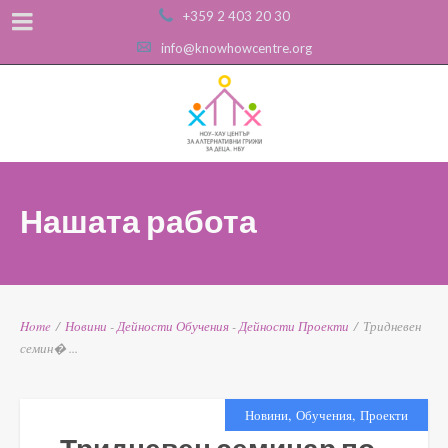
+359 2 403 20 30
info@knowhowcentre.org
Нашата работа
Home
/
Новини
-
Дейности
Обучения
-
Дейности
Проекти
/
Тридневен
семин� ...
,
,
Новини
Обучения
Проекти
Тридневен семинар по