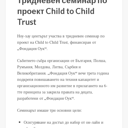
проект Child to Child
Trust
Ноу-хау центърът участва в тридневен семинар по
проект на Child to Child Trust, финансиран от
„
“
Фондация Оук
.
Събитието събра организации от България, Полша,
Румъния, Молдова, Литва, Сърбия и
„
“
Великобритания.
Фондация Оук
вече трета година
подкрепя повишаването на техния капацитет и
организационното им развитие в прилагането на 6-
тте принципа за закрила правата на децата,
„
“
разработени от
Фондация Оук
.
Семинарът имаше три основни цели:
Осигуряване на достъп до набор от он-лайн и