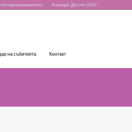
 български университет
Коалиция „Детство 2025“
ар на събитията
Контакт