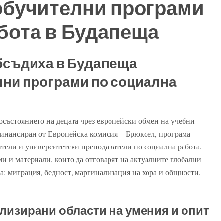
обучителни програми
бота в Будапеща
бсъдиха в Будапеща
лни програми по социална
осъстоянието на децата чрез европейски обмен на учебни
(финансиран от Европейска комисия – Брюксел, програма
тели и университетски преподаватели по социална работа.
и и материали, които да отговарят на актуалните глобални
а: миграция, бедност, маргинализация на хора и общности,
лизирани области на умения и опит