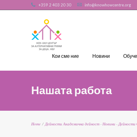
+359 2 403 20 30
info@knowhowcentre.org
Кои сме ние
Новини
Обуч
Нашата работа
Home
/
Дейности
Академична дейност
-
Новини
-
Дейности