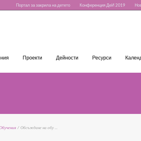
Портал за закрила на детето
Конференция ДеИ 2019
Нов
ения
Проекти
Дейности
Ресурси
Календ
Обучения
/
Обсъждане на обу ...