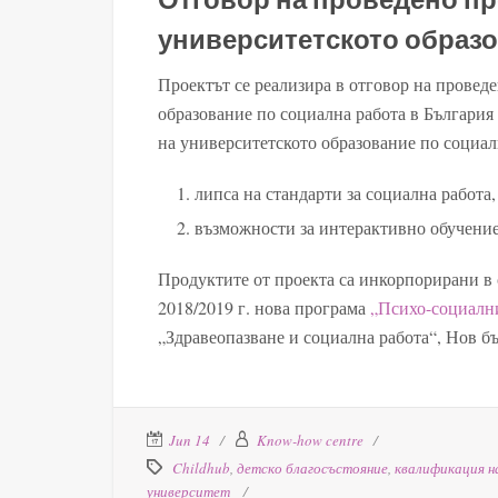
университетското образ
Проектът се реализира в отговор на провед
образование по социална работа в Българи
на университетското образование по социал
липса на стандарти за социална работа,
възможности за интерактивно обучение 
Продуктите от проекта са инкорпорирани в 
2018/2019 г. нова програма
„Психо-социални
„Здравеопазване и социална работа“, Нов б
Jun 14
Know-how centre
Childhub
,
детско благосъстояние
,
квалификация н
университет