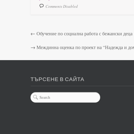
Comments Disabled
←
Oбучение по социална работа с бежански деца
→
Междинна оценка по проект на “Надежда и дом
ТЪРСЕНЕ В САЙТА