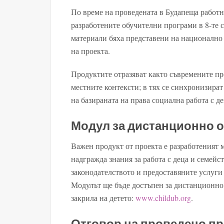
По време на проведената в Будапеща работн
разработените обучителни програми в 8-те 
материали бяха представени на национално
на проекта.
Продуктите отразяват както съвремените пр
местните контексти; в тях се синхронизира
на базираната на права социална работа с де
Модул за дистанционно 
Важен продукт от проекта е разработеният 
надгражда знания за работа с деца и семейс
законодателството и предоставяните услуги 
Модулът ще бъде достъпен за дистанционно о
закрила на детето:
www.childub.org
.
Отговор на проведено п