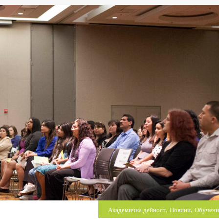
,
,
Академична дейност
Новини
Обучени