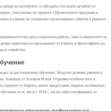
а среща на експертите се обсъдиха последни детайли по
страни, участнички по проекта. Обучителните програми и
 ниво по време на специално организирани събития в рамките
едизвикателства пред социалната работа, така особеностите на
т добри практики на преподаване от Европа и философията на
ца и семейства.
обучение
модул за дистанционно обучение. Модулът развива умения и
тва, бежанци от Близкия Изток. Отразява особеностите в
в страните от Европа, които предоставят закрила на бежанци.
бучение от м. август 2018 г. на он-лайн платформата за
роучване относно дефицити на