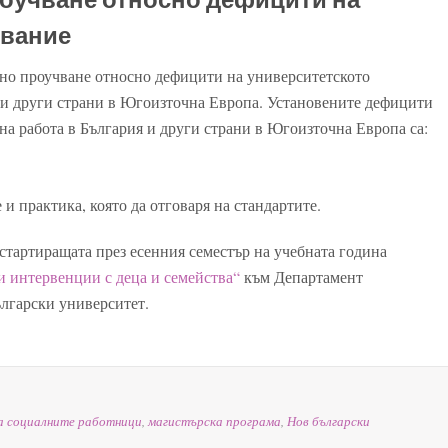
ование
ено проучване относно дефицити на университетското
я и други страни в Югоизточна Европа. Установените дефицити
на работа в България и други страни в Югоизточна Европа са:
и практика, която да отговаря на стандартите.
стартиращата през есенния семестър на учебната година
 интервенции с деца и семейства“
към Департамент
ългарски университет.
а социалните работници
,
магистърска програма
,
Нов български