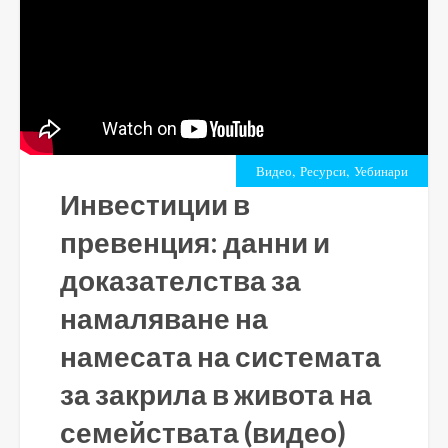
,
,
Видео
Ресурси
Уебинари
Инвестиции в
превенция: данни и
доказателства за
намаляване на
намесата на системата
за закрила в живота на
семействата (видео)