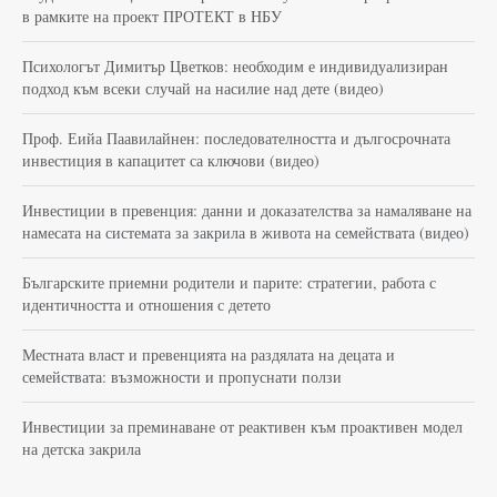
в рамките на проект ПРОТЕКТ в НБУ
Психологът Димитър Цветков: необходим е индивидуализиран
подход към всеки случай на насилие над дете (видео)
Проф. Еийа Паавилайнен: последователността и дългосрочната
инвестиция в капацитет са ключови (видео)
Инвестиции в превенция: данни и доказателства за намаляване на
намесата на системата за закрила в живота на семействата (видео)
Българските приемни родители и парите: стратегии, работа с
идентичността и отношения с детето
Местната власт и превенцията на раздялата на децата и
семействата: възможности и пропуснати ползи
Инвестиции за преминаване от реактивен към проактивен модел
на детска закрила