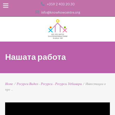
+359 2 403 20 30
info@knowhowcentre.org
Нашата работа
Home
/
Ресурси
Видео
-
Ресурси
-
Ресурси
Уебинари
/
Инвестиции в
пре ...