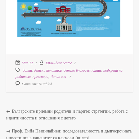
Mar 12
Know-how centre
данни
,
детски политики
,
детско благосъстояние
,
подкрепа на
родители
,
превенция
,
Чапин хол
Comments Disabled
←
Българските приемни родители и парите: стратегии, работа с
идентичността и отношения с детето
→
Проф. Еийа Паавилайнен: последователността и дългосрочната
инвестиция в капацитет са ключови (видео)