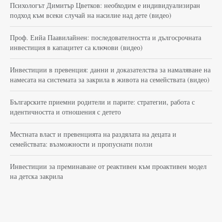
Психологът Димитър Цветков: необходим е индивидуализиран
подход към всеки случай на насилие над дете (видео)
Проф. Еийа Паавилайнен: последователността и дългосрочната
инвестиция в капацитет са ключови (видео)
Инвестиции в превенция: данни и доказателства за намаляване на
намесата на системата за закрила в живота на семействата (видео)
Българските приемни родители и парите: стратегии, работа с
идентичността и отношения с детето
Местната власт и превенцията на раздялата на децата и
семействата: възможности и пропуснати ползи
Инвестиции за преминаване от реактивен към проактивен модел
на детска закрила