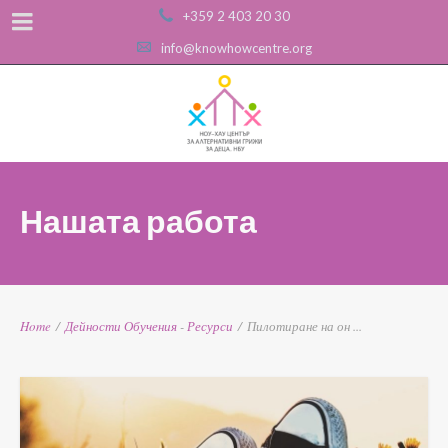
+359 2 403 20 30
info@knowhowcentre.org
Нашата работа
Home
/
Дейности
Обучения
-
Ресурси
/
Пилотиране на он ...