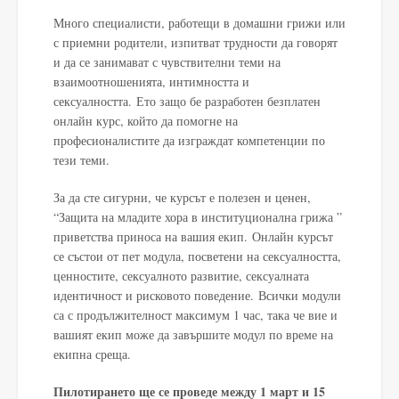
Много специалисти, работещи в домашни грижи или
с приемни родители, изпитват трудности да говорят
и да се занимават с чувствителни теми на
взаимоотношенията, интимността и
сексуалността. Ето защо бе разработен безплатен
онлайн курс, който да помогне на
професионалистите да изграждат компетенции по
тези теми.
За да сте сигурни, че курсът е полезен и ценен,
“Защита на младите хора в институционална грижа ”
приветства приноса на вашия екип. Онлайн курсът
се състои от пет модула, посветени на сексуалността,
ценностите, сексуалното развитие, сексуалната
идентичност и рисковото поведение. Всички модули
са с продължителност максимум 1 час, така че вие ​​и
вашият екип може да завършите модул по време на
екипна среща.
Пилотирането ще се проведе между 1 март и 15