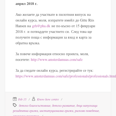
април 2018 г.
Ако желаете да участвате в пилотния випуск на
онлайн курса, моля, изпратете имейл до Gitte Riis
Hansen на
grh@pha.dk
не по-късно от 15 февруари
2018 г. и потвърдете участието си. След това ще
получите поща с информация за вход и карта за
обратна връзка.
За повече информация относно проекта, моля,
посетете:
http://www.amsterdamuas.com/safe
За да гледате онлайн курса, регистрирайте се тук:
https://www.amsterdamuas.com/safe/professionals/professionals.htm
Feb 15
Know-how centre
детско благосъстояние
,
детско развитие
,
деца напускащи
резидентна грижа
,
институционална грижа
,
рисково поведение
,
сексуално развитие