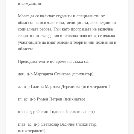
и симулации.
Могат да се включат студенти и специалисти от
областта на психологията, медицината, логопедията и
социалната работа. Тъй като програмата не включва
теоритични въведения в психопатологията, се очаква
участниците да имат основни теоритични познания в
областта.
Преподавателите по време на стажа са:
доц. д-р Маргарита Станкова (психиатър)
ас. д-р Галина Маркова Дерелиева (психотерапевт)
гл. ас. д-р Румен Петров (психиатър)
проф. д-р Орлин Тодоров (психотерапевт)
глав. ас. д-р Светлозар Василев (психиатър,
психотерапевт)