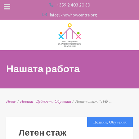
+359 2 403 20 30
info@knowhowcentre.org
Нашата работа
Home
/
Новини
-
Дейности
Обучения
/
Летен стаж “П� ...
,
Новини
Обучения
Летен стаж