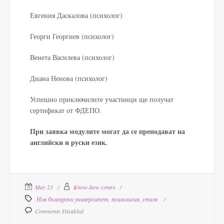
Евгения Даскалова (психолог)
Георги Георгиев (психолог)
Венета Василева (психолог)
Диана Ненова (психолог)
Успешно приключилите участници ще получат
сертификат от ФДЕПО.
При заявка модулите могат да се преподават на
английски и руски език.
May 23
Know-how centre
Нов български университет
,
психология
,
стаж
Comments Disabled