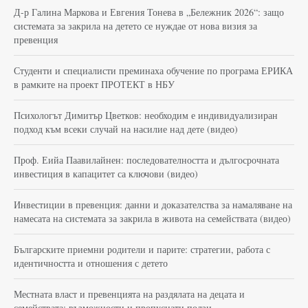
Д-р Галина Маркова и Евгения Тонева в „Бележник 2026“: защо
системата за закрила на детето се нуждае от нова визия за
превенция
Студенти и специалисти преминаха обучение по програма ЕРИКА
в рамките на проект ПРОТЕКТ в НБУ
Психологът Димитър Цветков: необходим е индивидуализиран
подход към всеки случай на насилие над дете (видео)
Проф. Еийа Паавилайнен: последователността и дългосрочната
инвестиция в капацитет са ключови (видео)
Инвестиции в превенция: данни и доказателства за намаляване на
намесата на системата за закрила в живота на семействата (видео)
Българските приемни родители и парите: стратегии, работа с
идентичността и отношения с детето
Местната власт и превенцията на раздялата на децата и
семействата: възможности и пропуснати ползи