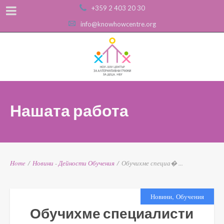
+359 2 403 20 30
info@knowhowcentre.org
Нашата работа
Home
/
Новини
-
Дейности
Обучения
/
Обучихме специа� ...
,
Новини
Обучения
Обучихме специалисти