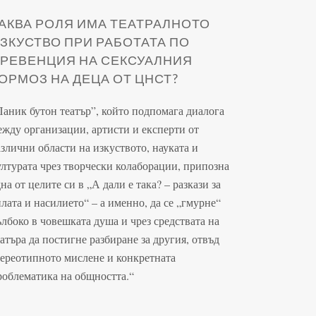
АКВА РОЛЯ ИМА ТЕАТРАЛНОТО
ЗКУСТВО ПРИ РАБОТАТА ПО
РЕВЕНЦИЯ НА СЕКСУАЛНИЯ
ОРМОЗ НА ДЕЦА ОТ ЦНСТ?
Паник бутон театър”, който подпомага диалога
ежду организации, артисти и експерти от
азлични области на изкуството, науката и
ултурата чрез творчески колаборации, припозна
на от целите си в „А дали е така? – разкази за
илата и насилието“ – а именно, да се „гмурне“
ълбоко в човешката душа и чрез средствата на
еатъра да постигне разбиране за другия, отвъд
тереотипното мислене и конкретната
роблематика на общността.“