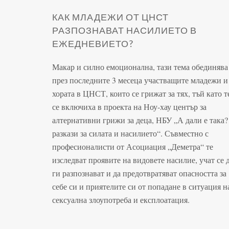
КАК МЛАДЕЖИ ОТ ЦНСТ
РАЗПОЗНАВАТ НАСИЛИЕТО В
ЕЖЕДНЕВИЕТО?
Макар и силно емоционална, тази тема обединява
през последните 3 месеца участващите младежи и
хората в ЦНСТ, които се грижат за тях, тъй като т
се включиха в проекта на Ноу-хау център за
алтернативни грижи за деца, НБУ „А дали е така?
разкази за силата и насилието“. Съвместно с
професионалисти от Асоциация „Деметра“ те
изследват проявите на видовете насилие, учат се 
ги разпознават и да предотвратяват опасността за
себе си и приятелите си от попадане в ситуация н
сексуална злоупотреба и експлоатация.