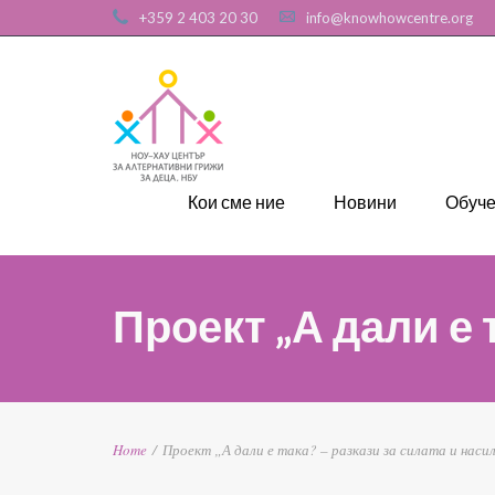
+359 2 403 20 30
info@knowhowcentre.org
Кои сме ние
Новини
Обуч
Проект „А дали е 
Home
/
Проект „А дали е така? – разкази за силата и нас