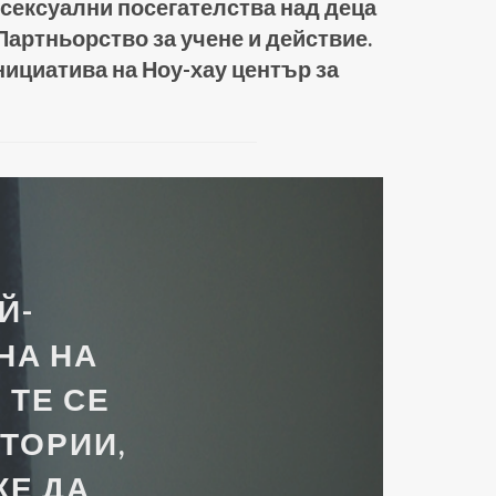
сексуални посегателства над деца
Партньорство за учене и действие.
инициатива на Ноу-хау център за
Й-
НА НА
 ТЕ СЕ
ТОРИИ,
ЖЕ ДА