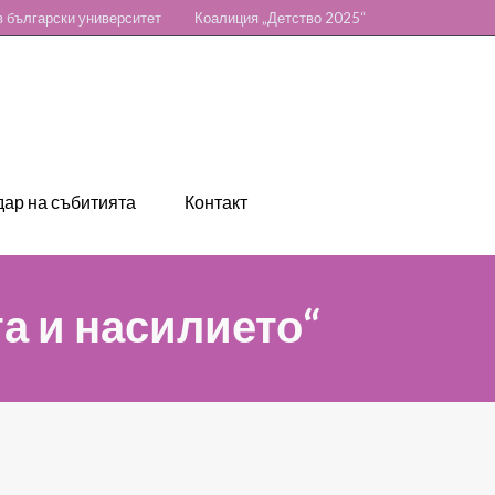
 български университет
Коалиция „Детство 2025“
ар на събитията
Контакт
та и насилието“