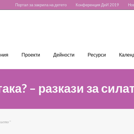
Портал за закрила на детето
Конференция ДеИ 2019
Нов
ения
Проекти
Дейности
Ресурси
Календ
така? – разкази за сила
илието“