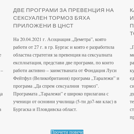
ДВЕ ПРОГРАМИ ЗА ПРЕВЕНЦИЯ НА
К
СЕКСУАЛЕН ТОРМОЗ БЯХА
И
ПРИЛОЖЕНИ В ЦНСТ
П
Т
На 20.04.2021 г. Асоциация „Деметра”, която
работи от 27 г. в гр. Бургас и която е разработила
„
е
областна стратегия за превенция на сексуалната
м
експлоатация, представи две програми, по които
р
 –
работи активно – заимстваната от Фондация Луси
к
Фейтфул (Великобритания) програма „Таралежи” и
ед
програма „Да спрем
сексуалния
тормоз”.
с
да
Програмата „Таралежи” е широко прилагана с
д
ученици от основни училища (5-ти до7-ми клас) в
т
а
Бургаска и Пловдивска област.
с
п
Прочети повече