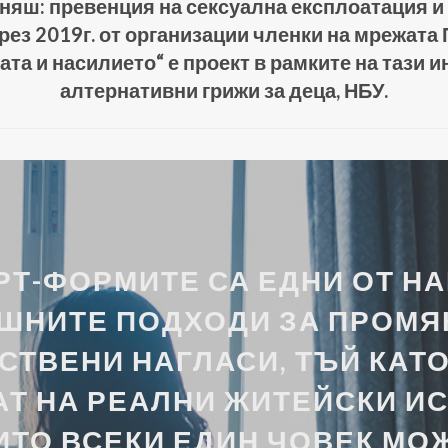
няш: превенция на сексуална експлоатация и 
ез 2019г. от организации членки на мрежата 
илата и насилието“ е проект в рамките на тази 
алтернативни грижи за деца, НБУ.
РТ-ФОРМИТЕ СА ЕДНИ ОТ НА
ШНИТЕ ПОДХОДИ ЗА ПРОМЯ
ТВЕНИ НАГЛАСИ, ТЪЙ КАТО
АТ НА РЕАЛНИ ЖИТЕЙСКИ ИС
ИТО ВСЕКИ ЕДИН ЧОВЕК МО