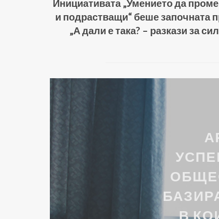
Инициативата „Умението да проме
и подрастващи“ беше започната пр
„А дали е така? – разкази за с
А
УСПЕ
ОБЩЕС
БАЗИР
В КО