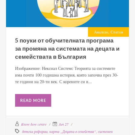
,
Анализи
Статии
5 поуки от обучителната програма
за промяна на системата на децата и
семействата в България
Изображение: Нексиал Системс Теорията за системите
има почти 100 годишна история, която започва през 30-
те години на 20-ти век. С корените си в...
READ MORE
Know-how centre
Jun 27
детска реформа
,
карта „Децата в семейства“
,
системен