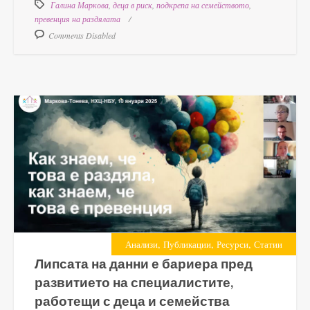
Галина Маркова
,
деца в риск
,
подкрепа на семейството
,
превенция на раздялата
Comments Disabled
,
,
,
Анализи
Публикации
Ресурси
Статии
Липсата на данни е бариера пред
развитието на специалистите,
работещи с деца и семейства