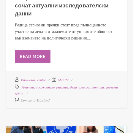
сочат актуални изследователски
данни
Редица сериозни пречки стоят пред пълноценното
участие на децата и младежите от уязвимите общност
във вземането на политически решения,...
READ MORE
Know-how centre
Mar 22
Амалипе
,
гражданско участие
,
деца правозащитници
,
уязвими
групи
Comments Disabled