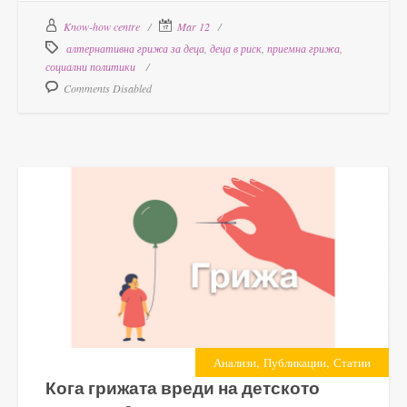
Know-how centre
Mar 12
алтернативна грижа за деца
,
деца в риск
,
приемна грижа
,
социални политики
Comments Disabled
,
,
Анализи
Публикации
Статии
Кога грижата вреди на детското