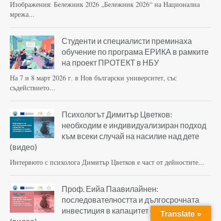
Изображения: Бележник 2026 „Бележник 2026“ на Национална
мрежа...
Студенти и специалисти преминаха
обучение по програма ЕРИКА в рамките
на проект ПРОТЕКТ в НБУ
На 7 и 8 март 2026 г. в Нов български университет, със
съдействието...
Психологът Димитър Цветков:
необходим е индивидуализиран подход
към всеки случай на насилие над дете
(видео)
Интервюто с психолога Димитър Цветков е част от дейностите...
Проф. Еийа Паавилайнен:
последователността и дългосрочната
инвестиция в капацитет са ключови
Translate »