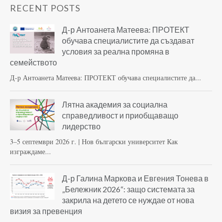
RECENT POSTS
Д-р Антоанета Матеева: ПРОТЕКТ
обучава специалистите да създават
условия за реална промяна в
семейството
Д-р Антоанета Матеева: ПРОТЕКТ обучава специалистите да...
Лятна академия за социална
справедливост и приобщаващо
лидерство
3–5 септември 2026 г. | Нов български университет Как
изграждаме...
Д-р Галина Маркова и Евгения Тонева в
„Бележник 2026“: защо системата за
закрила на детето се нуждае от нова
визия за превенция