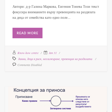
Автори: д-р Галина Маркова, Евгения Тонева Този текст
фокусира вниманието върху превенцията на раздялата
на деца от семейства като едно поле...
READ MORE
Know-how centre
Jan 31
данни
,
деца в риск
,
неглижиране
,
превенция на раздялата
Comments Disabled