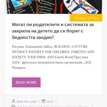
,
Анализи
Статии
Могат ли родителите и системата за
закрила на детето да се борят с
бедността заедно?
Рисунка: Emmanuelle Jaffres, BUILDING A FUTURE
WITHOUT POVERTY FOR CHILDREN: PARENTS AND
SOCIETY TOGETHER, ATD Fourth World През юни
2024г. френската неправителствена организация „АТД
Четвърти...
READ MORE
Know-how centre
Jul 23
бедност
,
деца и родители
,
система за закрила на детето