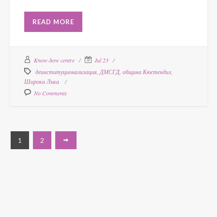
READ MORE
Know-how centre
Jul 23
деинституционализация
,
ДМСГД
,
община Кюстендил
,
Широка Лъка
No Comments
1
2