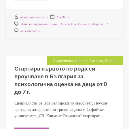
Know-how centre
Jun 09
деинституционализация
,
Надежда и домове за децата
No Comments
,
,
Академична дейност
Анализи
Новини
Стартира първото по рода си
проучване в България за
психологична оценка на деца от 0
до 7 г.
Специалисти от Нов български университет, Ноу-хау
център за алтернативни грижи за деца и Софийски
университет „СВ. Климент Охридски“ стартират...