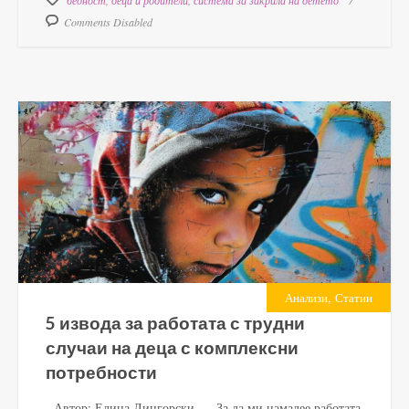
Comments Disabled
,
Анализи
Статии
5 извода за работата с трудни
случаи на деца с комплексни
потребности
Автор: Елица Лингорски „За да ми намалее работата