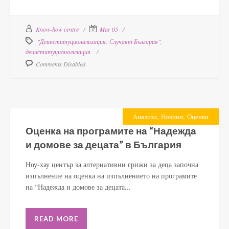
Know-how centre
Mar 05
"Деинституционализация: Случаят България"
,
деинституционализация
Comments Disabled
,
,
Анализи
Новини
Оценки
Оценка на програмите на “Надежда
и домове за децата” в България
Ноу-хау център за алтернативни грижи за деца започна
изпълнение на оценка на изпълнението на програмите
на “Надежда и домове за децата...
READ MORE