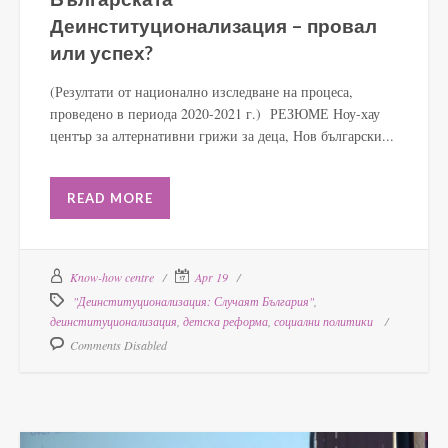
Деинституционализация – провал
или успех?
(Резултати от национално изследване на процеса,
проведено в периода 2020-2021 г.) РЕЗЮМЕ Ноу-хау
център за алтернативни грижи за деца, Нов български...
READ MORE
Know-how centre
Apr 19
"Деинституционализация: Случаят България"
,
деинституционализация
,
детска реформа
,
социални политики
Comments Disabled