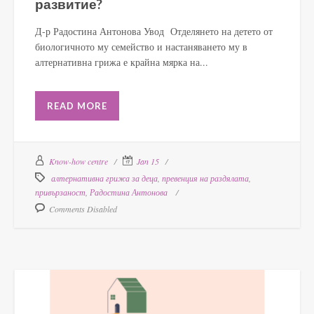
развитие?
Д-р Радостина Антонова Увод Отделянето на детето от
биологичното му семейство и настаняването му в
алтернативна грижа е крайна мярка на...
READ MORE
Know-how centre
Jan 15
алтернативна грижа за деца
,
превенция на раздялата
,
привързаност
,
Радостина Антонова
Comments Disabled