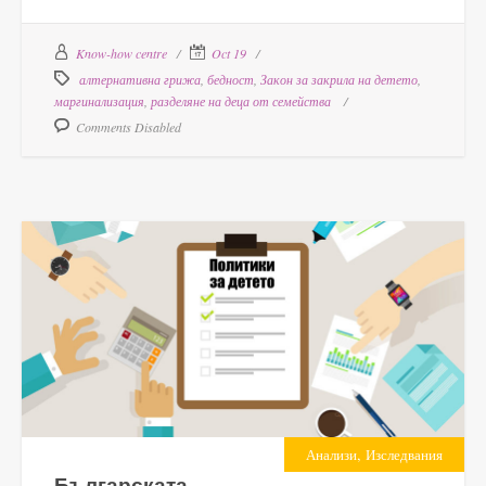
Know-how centre
Oct 19
алтернативна грижа
,
бедност
,
Закон за закрила на детето
,
маргинализация
,
разделяне на деца от семейства
Comments Disabled
,
Анализи
Изследвания
Българската