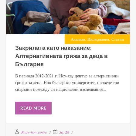
,
,
Анализи
Изследвания
Статии
Закрилата като наказание:
Алтернативната грижа за деца в
България
В периода 2012-2021 г. Ноу-хау център за алтернативни
грижи за деца, Нов български университет, проведе три
свързани помежду си национални изследвания...
READ MORE
Know-how centre
Sep 28