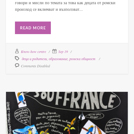
говори и мисли по темата за това как децата от ромски
произход се включват и възползват...
READ MORE
Know-how centre
Sep 19
деца и родители
,
образование
,
ромска общност
Comments Disabled