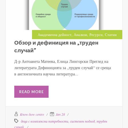
,
,
,
Академична дейност
Анализи
Ресурси
Статии
Обзор и дефиниция на „труден
случай”
Д-р Антоанета Матеева, Елица Лингорски Преглед на
литературата Дефиницията за „труден случай“ се среща
в англоезичната научна литература...
READ MORE
Know-how centre
Jan 28
деца с комплексни потребности
,
системен подход
,
труден
случай