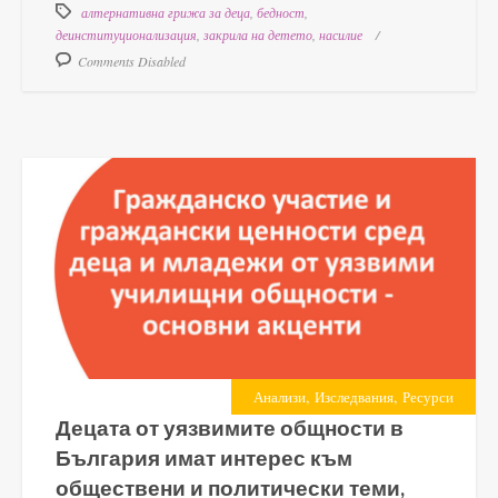
алтернативна грижа за деца
,
бедност
,
деинституционализация
,
закрила на детето
,
насилие
Comments Disabled
,
,
Анализи
Изследвания
Ресурси
Децата от уязвимите общности в
България имат интерес към
обществени и политически теми,