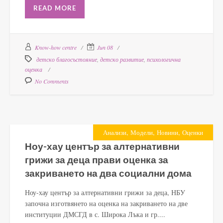
READ MORE
Know-how centre
Jun 08
детско благосъстояние
,
детско развитие
,
психологична
оценка
No Comments
,
,
,
Анализи
Модели
Новини
Оценки
Ноу-хау център за алтернативни
грижи за деца прави оценка за
закриването на два социални дома
Ноу-хау център за алтернативни грижи за деца, НБУ
започна изготвянето на оценка на закриването на две
институции ДМСГД в с. Широка Лъка и гр....