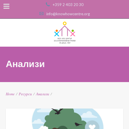
+359 2 403 20 30
info@knowhowcentre.org
Анализи
Home
/
Ресурси
/
Анализи
/