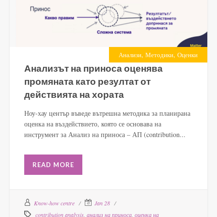
,
,
Анализи
Методики
Оценки
Анализът на приноса оценява
промяната като резултат от
действията на хората
Ноу-хау център въведе вътрешна методика за планирана
оценка на въздействието, която се основава на
инструмент за Анализ на приноса – АП (contribution...
READ MORE
Know-how centre
Jan 28
contribution analysis
,
анализ на приноса
,
оценка на