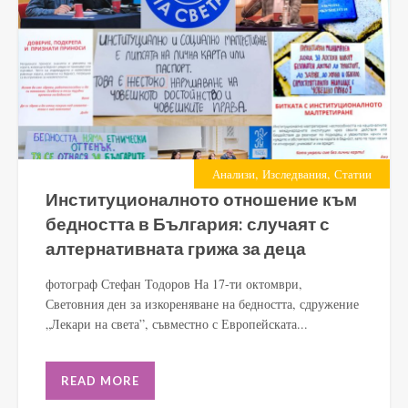
,
,
Анализи
Изследвания
Статии
Институционалното отношение към
бедността в България: случаят с
алтернативната грижа за деца
фотограф Стефан Тодоров На 17-ти октомври,
Световния ден за изкореняване на бедността, сдружение
„Лекари на света”, съвместно с Европейската...
READ MORE