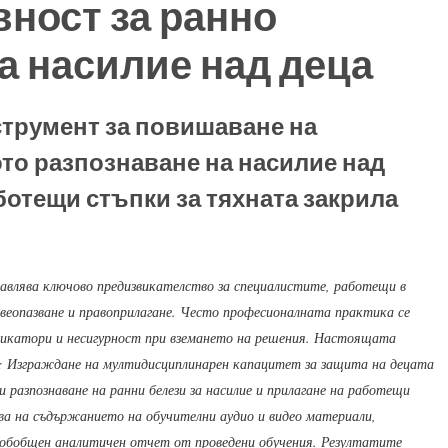
ност за ранно
а насилие над деца
трумент за повишаване на
то разпознаване на насилие над
ботещи стъпки за тяхната закрила
тавлява ключово предизвикателство за специалистите, работещи в
авеопазване и правоприлагане. Често професионалната практика се
индикатори и несигурност при вземането на решения. Настоящата
 Изграждане на мултидисциплинарен капацитет за защита на децата
разпознаване на ранни белези за насилие и прилагане на работещи
ава на съдържанието на обучителни аудио и видео материали,
 обобщен аналитичен отчет от проведени обучения. Резултатите