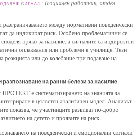
(социален работник, отдел
ПОДАДЕШ СИГНАЛ.
“
и разграничаването между нормативни поведенчески
огат да индикират риск. Особено проблематични се
е споделя пряко за насилие, а сигналите са индиректни
матични оплаквания или проблеми в училище. Тези
на реакцията или до колебание при подаване на
 разпознаване на ранни белези за насилие
т ПРОТЕКТ е систематизирането на знанията за
 интегриране в цялостен аналитичен модел. Анализът
ите показва, че участниците развиват по-добро
азвитието на детето и проявите на риск.
познаването на поведенчески и емоционални сигнали