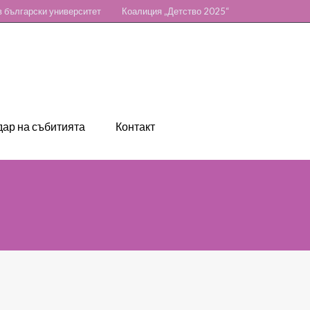
 български университет
Коалиция „Детство 2025“
ар на събитията
Контакт