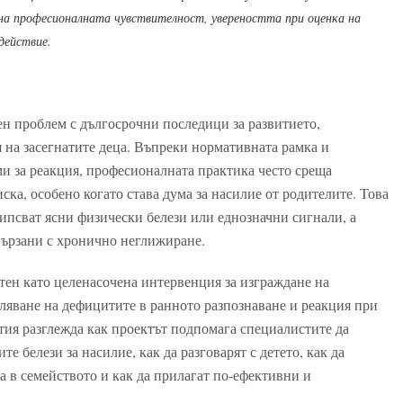
 на професионалната чувствителност, увереността при оценка на
действие.
ен проблем с дългосрочни последици за развитието,
 на засегнатите деца. Въпреки нормативната рамка и
и за реакция, професионалната практика често среща
ска, особено когато става дума за насилие от родителите. Това
липсват ясни физически белези или еднозначни сигнали, а
вързани с хронично неглижиране.
тен като целенасочена интервенция за изграждане на
ляване на дефицитите в ранното разпознаване и реакция при
атия разглежда как проектът подпомага специалистите да
е белези за насилие, как да разговарят с детето, как да
 в семейството и как да прилагат по-ефективни и