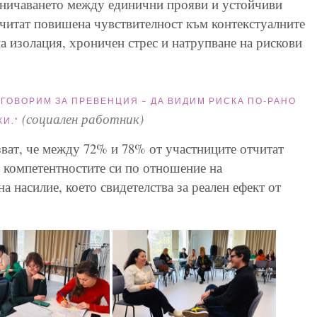
раничаването между единични прояви и устойчиви
тчитат повишена чувствителност към контекстуалните
а изолация, хроничен стрес и натрупване на рискови
 ГОВОРИМ ЗА ПРЕВЕНЦИЯ – ДА ВИДИМ РИСКА ПО-РАНО
(социален работник)
КИ.
“
ват, че между 72% и 78% от участниците отчитат
в компетентностите си по отношение на
а насилие, което свидетелства за реален ефект от