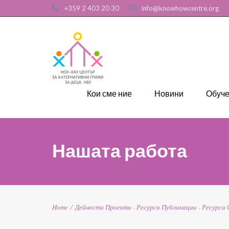
+359 2 403 20 30
info@knowhowcentre.org
Кои сме ние
Новини
Обуч
Нашата работа
Home
/
Дейности
Проекти
-
Ресурси
Публикации
-
Ресурси