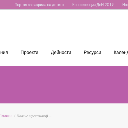
Портал за закрила на детето
Конференция ДеИ 2019
Нов
ения
Проекти
Дейности
Ресурси
Календ
Статии
/
Повече ефективн� ...