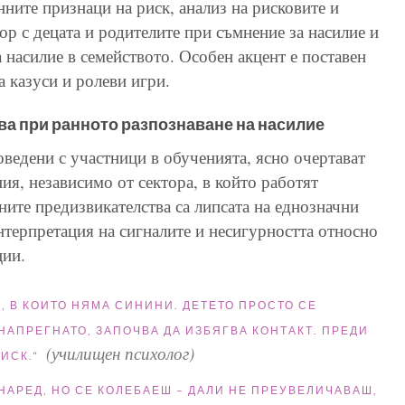
нните признаци на риск, анализ на рисковите и
ор с децата и родителите при съмнение за насилие и
 насилие в семейството. Особен акцент е поставен
а казуси и ролеви игри.
а при ранното разпознаване на насилие
ведени с участници в обученията, ясно очертават
я, независимо от сектора, в който работят
ните предизвикателства са липсата на еднозначни
нтерпретация на сигналите и несигурността относно
ции.
, В КОИТО НЯМА СИНИНИ. ДЕТЕТО ПРОСТО СЕ
НАПРЕГНАТО, ЗАПОЧВА ДА ИЗБЯГВА КОНТАКТ. ПРЕДИ
(училищен психолог)
РИСК.
“
НАРЕД, НО СЕ КОЛЕБАЕШ – ДАЛИ НЕ ПРЕУВЕЛИЧАВАШ,