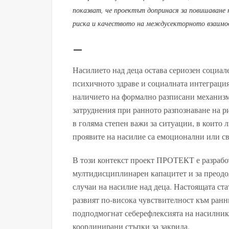
показват, че проектът допринася за повишаване
риска и качеството на междусекторното взаимо
—
Насилието над деца остава сериозен социал
психичното здраве и социалната интеграция
наличието на формално разписани механизм
затруднения при ранното разпознаване на ри
в голяма степен важи за ситуации, в които 
проявите на насилие са емоционални или с
В този контекст проект ПРОТЕКТ е разрабо
мултидисциплинарен капацитет и за преодо
случаи на насилие над деца. Настоящата ст
развият по-висока чувствителност към раннит
подподмогнат себерефлексията на насилника
координирани стъпки за закрила.