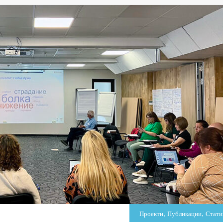
,
,
Проекти
Публикации
Стати