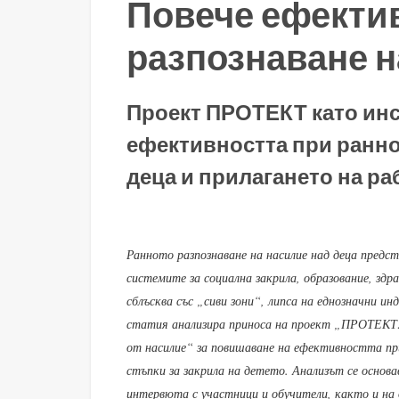
Повече ефектив
разпознаване н
Проект ПРОТЕКТ като инс
ефективността при ранно
деца и прилагането на ра
Ранното разпознаване на насилие над деца предс
системите за социална закрила, образование, здр
сблъсква със „сиви зони“, липса на еднозначни 
статия анализира приноса на проект „ПРОТЕКТ:
от насилие“ за повишаване на ефективността при 
стъпки за закрила на детето. Анализът се основ
интервюта с участници и обучители, както и на