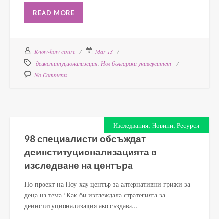
READ MORE
Know-how centre
Mar 13
деинституционализация
,
Нов български университет
No Comments
,
,
Изследвания
Новини
Ресурси
98 специалисти обсъждат
деинституционализацията в
изследване на центъра
По проект на Ноу-хау център за алтернативни грижи за
деца на тема “Как би изглеждала стратегията за
деинституционализация ако създава...