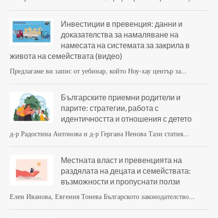
Инвестиции в превенция: данни и
доказателства за намаляване на
намесата на системата за закрила в
живота на семействата (видео)
Предлагаме ви запис от уебинар, който Ноу-хау център за...
Българските приемни родители и
парите: стратегии, работа с
идентичността и отношения с детето
д-р Радостина Антонова и д-р Гергана Ненова Тази статия...
Местната власт и превенцията на
раздялата на децата и семействата:
възможности и пропуснати ползи
Елен Иванова, Евгения Тонева Българското законодателство...