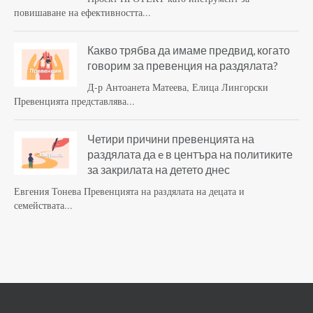
повишаване на ефективността...
Какво трябва да имаме предвид, когато
говорим за превенция на раздялата?
Д-р Антоанета Матеева, Елица Лингорски
Превенцията представлява...
Четири причини превенцията на
раздялата да e в центъра на политиките
за закрилата на детето днес
Евгения Тонева Превенцията на раздялата на децата и
семействата...