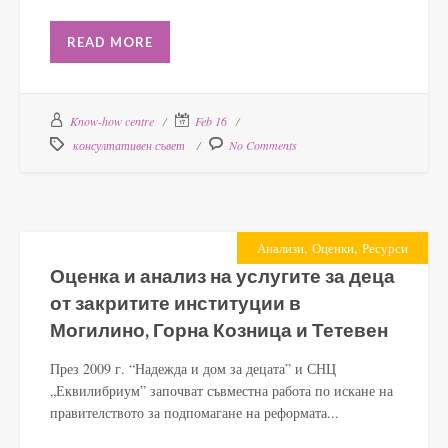
READ MORE
Know-how centre
Feb 16
консултативен съвет
No Comments
,
,
Анализи
Оценки
Ресурси
Оценка и анализ на услугите за деца
от закритите институции в
Могилино, Горна Козница и Тетевен
През 2009 г. “Надежда и дом за децата” и СНЦ
„Еквилибриум” започват съвместна работа по искане на
правителството за подпомагане на реформата...