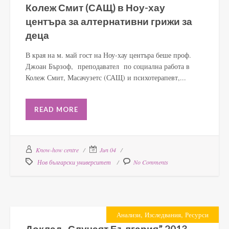
Колеж Смит (САЩ) в Ноу-хау
центъра за алтернативни грижи за
деца
В края на м. май гост на Ноу-хау центъра беше проф.
Джоан Бързоф, преподавател по социална работа в
Колеж Смит, Масачузетс (САЩ) и психотерапевт,...
READ MORE
Know-how centre
Jun 04
Нов български университет
No Comments
,
,
Анализи
Изследвания
Ресурси
Доклад „Случаят България” 2013