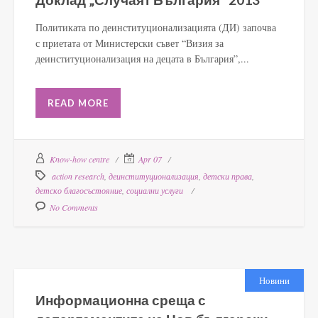
Политиката по деинституционализацията (ДИ) започва
с приетата от Министерски съвет “Визия за
деинституционализация на децата в България”,...
READ MORE
Know-how centre
Apr 07
action research
,
деинституционализация
,
детски права
,
детско благосъстояние
,
социални услуги
No Comments
Новини
Информационна среща с