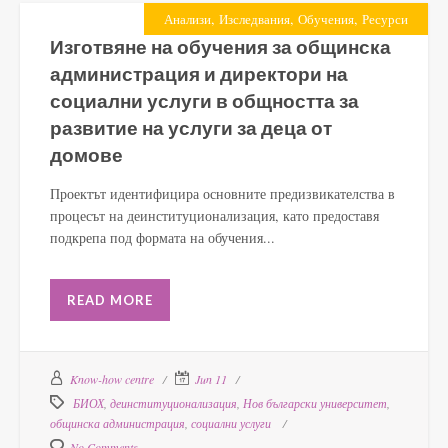
,
,
,
Анализи
Изследвания
Обучения
Ресурси
Изготвяне на обучения за общинска
администрация и директори на
социални услуги в общността за
развитие на услуги за деца от
домове
Проектът идентифицира основните предизвикателства в
процесът на деинституционализация, като предоставя
подкрепа под формата на обучения...
READ MORE
Know-how centre
Jun 11
БИОХ
,
деинституционализация
,
Нов български университет
,
общинска администрация
,
социални услуги
No Comments