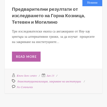
Новини
Предварителни резултати от
изследването на Горна Козница,
Тетевен и Могилино
Три изследователски екипа са ангажирани от Ноу-хау
центъра за алтернативни грижи, за да изучат процесите
на закриване на институциите...
READ MORE
Know-how centre
Jun 13
деинституционализация
,
закриване на институции
No Comments