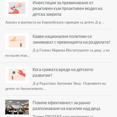
Инвестиции за преминаване от
реактивен към проактивен модел на
детска закрила
Анализ в контекста на Европейската гаранция за детето Д-р...
Какви национални политики се
занимават с превенцията на раздялата?
Д-р Галина Маркова Институциите за деца, а на
по-късен етап...
Кога грижата вреди на детското
развитие?
Д-р Радостина Антонова Увод Отделянето на
детето от биологичното...
Повече ефективност за ранно
разпознаване на насилие над деца
Проект ПРОТЕКТ като инструмент за