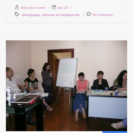
Know-how centre
Jun 20
интеграция
,
обучение на специалисти
No Comments