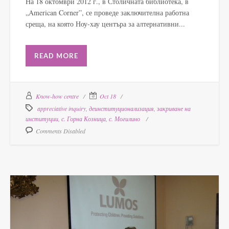
На 18 октомври 2012 г., в Столичната библиотека, в
„American Corner”, се проведе заключителна работна
среща, на която Ноу-хау центъра за алтернативни...
READ MORE
Know-how centre
Oct 18
appreciative inquiry
,
деинституционализация
,
закриване на
институции
,
с. Горна Козница
,
с. Могилино
Comments Disabled