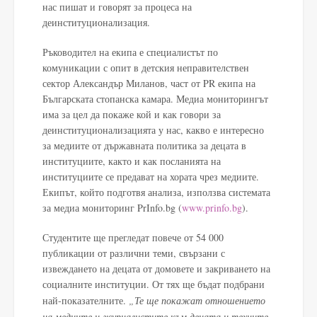
нас пишат и говорят за процеса на
деинституционализация.
Ръководител на екипа е специалистът по
комуникации с опит в детския неправителствен
сектор Александър Миланов, част от PR екипа на
Българската стопанска камара. Медиа мониторингът
има за цел да покаже кой и как говори за
деинституционализацията у нас, какво е интересно
за медиите от държавната политика за децата в
институциите, както и как посланията на
институциите се предават на хората чрез медиите.
Екипът, който подготвя анализа, използва системата
за медиа мониторинг PrInfo.bg (
www.prinfo.bg
).
Студентите ще прегледат повече от 54 000
публикации от различни теми, свързани с
извеждането на децата от домовете и закриването на
социалните институции. От тях ще бъдат подбрани
най-показателните.
„Те ще покажат отношението
на медиите и журналистите към децата и техните