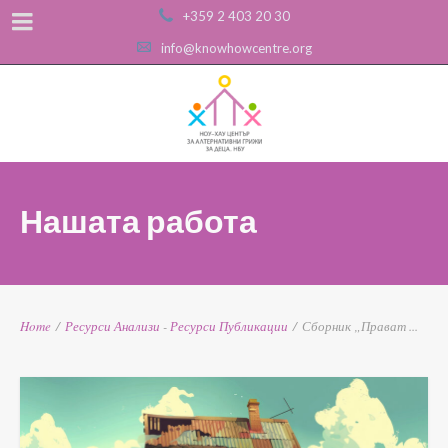
+359 2 403 20 30
info@knowhowcentre.org
Нашата работа
Home
/
Ресурси
Анализи
-
Ресурси
Публикации
/
Сборник „Прават ...