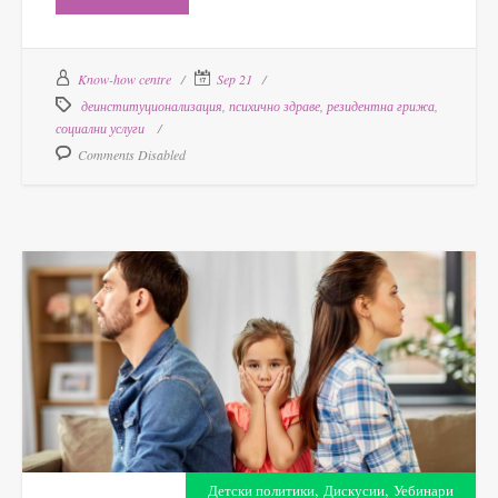
Know-how centre
Sep 21
деинституционализация
,
психично здраве
,
резидентна грижа
,
социални услуги
Comments Disabled
,
,
Детски политики
Дискусии
Уебинари