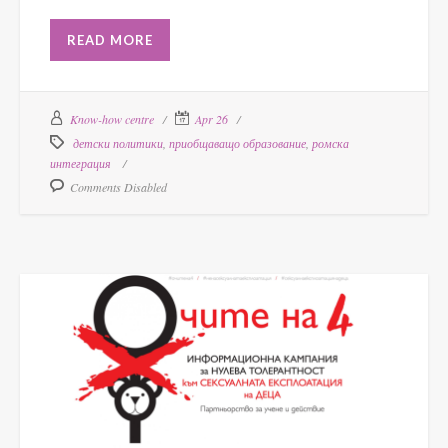
READ MORE
Know-how centre
Apr 26
детски политики
,
приобщаващо образование
,
ромска
интеграция
Comments Disabled