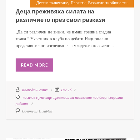
,
,
Детско включване
Проекти
Развитие на общности
Деца преживяха силата на
различието през свои разкази
„Да си различен не значи, че имаш грешна гледна
точка.“ Участник в клуба по дебати Национално
представително изследване за младежта посочено...
READ MORE
Know-how centre
Dec 16
насилие в училище
,
превенция на насилието над деца
,
социална
работа
Comments Disabled