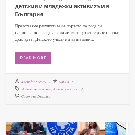
детския и младежки активизъм в
България
Представяме резултатите от първото по рода си
национално изследване на детското участие и активизъм
Докладът „Детското участие и активизъм...
READ MORE
Know-how centre
Nov 08
детски активизъм
,
детско участие
Comments Disabled