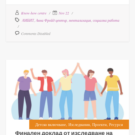
Know-how centre
Nov 22
АМБИТ
,
Анна Фройд център
,
ментализация
,
социална работа
Comments Disabled
,
,
,
Детско включване
Изследвания
Проекти
Ресурси
Финален доклад от изследване на