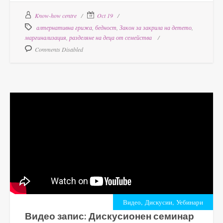
Know-how centre
Oct 19
алтернативна грижа
,
бедност
,
Закон за закрила на детето
,
маргинализация
,
разделяне на деца от семейства
Comments Disabled
,
,
Видео
Дискусии
Уебинари
Видео запис: Дискусионен семинар