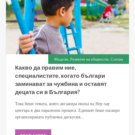
,
,
Модели
Развитие на общности
Статии
Какво да правим ние,
специалистите, когато българи
заминават за чужбина и оставят
децата си в България?
Това беше темата, която ангажира екипа на Ноу-хау
центъра в два паралелни процеса. Единият беше наскоро
организираната публична дискусия...