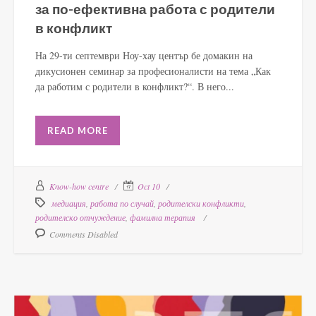
за по-ефективна работа с родители
в конфликт
На 29-ти септември Ноу-хау център бе домакин на
дикусионен семинар за професионалисти на тема „Как
да работим с родители в конфликт?“. В него...
READ MORE
Know-how centre
Oct 10
медиация
,
работа по случай
,
родителски конфликти
,
родителско отчуждение
,
фамилна терапия
Comments Disabled