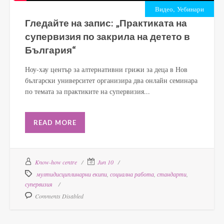
,
Видео
Уебинари
Гледайте на запис: „Практиката на
супервизия по закрила на детето в
България“
Ноу-хау център за алтернативни грижи за деца в Нов
български университет организира два онлайн семинара
по темата за практиките на супервизия...
READ MORE
Know-how centre
Jun 10
мултидисциплинарни екипи
,
социална работа
,
стандарти
,
супервизия
Comments Disabled