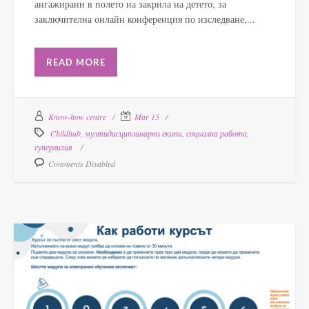
ангажирани в полето на закрила на детето, за
заключителна онлайн конференция по изследване,...
READ MORE
Know-how centre
Mar 15
Childhub
,
мултидисциплинарни екипи
,
социална работа
,
супервизия
Comments Disabled