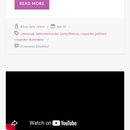
READ MORE
Know-how centre
Jun 10
аутизъм
,
интелектуални затруднения
,
социална работа
,
социално включване
Comments Disabled