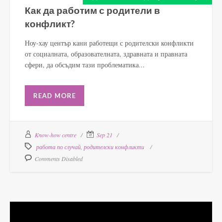
Как да работим с родители в
конфликт?
Ноу-хау център кани работещи с родителски конфликти
от социалната, образователната, здравната и правната
сфери, да обсъдим тази проблематика...
READ MORE
Know-how centre
Sep 21
работа по случай
,
родителски конфликти
Comments Disabled