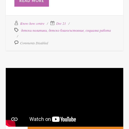
READ MORE
Know-how centre
Dec 21
детски политики
,
детско благосъстояние
,
социална работа
Comments Disabled