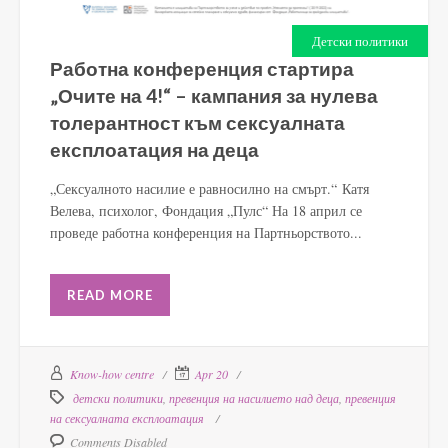
Детски политики
Работна конференция стартира
„Очите на 4!“ – кампания за нулева
толерантност към сексуалната
експлоатация на деца
„Сексуалното насилие е равносилно на смърт.“ Катя
Велева, психолог, Фондация „Пулс“ На 18 април се
проведе работна конференция на Партньорството...
READ MORE
Know-how centre
Apr 20
детски политики
,
превенция на насилието над деца
,
превенция
на сексуалната експлоатация
Comments Disabled