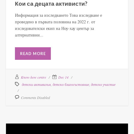
Кои са децата активисти?
Информация за изследването Това изследване е
проведено в първата половина на 2022 г. от
изследователски екип на Ноу-хау център за
алтернативни...
READ MORE
Know-how centre
Dec 14
детски активизъм
,
детско благосъстояние
,
детско участие
Comments Disabled