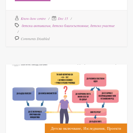
Know-how centre
Dec 15
детски активизъм
,
детско благосъстояние
,
детско участие
Comments Disabled
,
,
Детско включване
Изследвания
Проекти