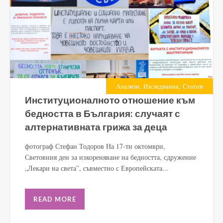
,
,
Анализи
Изследвания
Статии
Институционалното отношение към
бедността в България: случаят с
алтернативната грижа за деца
фотограф Стефан Тодоров На 17-ти октомври,
Световния ден за изкореняване на бедността, сдружение
„Лекари на света”, съвместно с Европейската...
READ MORE