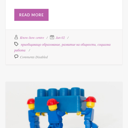
READ MORE
Know-how centre
Jun 02
приобщаващо образование
,
развитие на общности
,
социална
работа
Comments Disabled