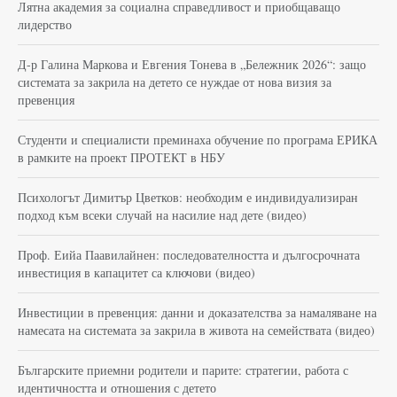
Лятна академия за социална справедливост и приобщаващо
лидерство
Д-р Галина Маркова и Евгения Тонева в „Бележник 2026“: защо
системата за закрила на детето се нуждае от нова визия за
превенция
Студенти и специалисти преминаха обучение по програма ЕРИКА
в рамките на проект ПРОТЕКТ в НБУ
Психологът Димитър Цветков: необходим е индивидуализиран
подход към всеки случай на насилие над дете (видео)
Проф. Еийа Паавилайнен: последователността и дългосрочната
инвестиция в капацитет са ключови (видео)
Инвестиции в превенция: данни и доказателства за намаляване на
намесата на системата за закрила в живота на семействата (видео)
Българските приемни родители и парите: стратегии, работа с
идентичността и отношения с детето