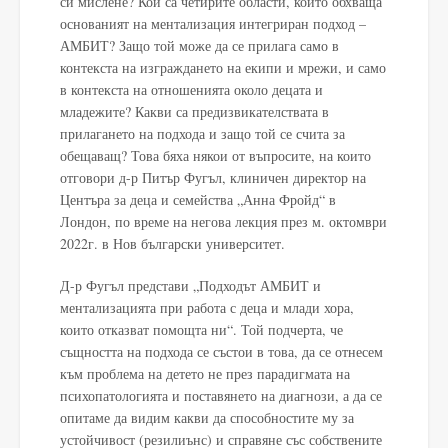
си мислене? Кои са четирите области, които обхваща
основаният на ментализация интегриран подход –
АМБИТ? Защо той може да се прилага само в
контекста на изграждането на екипи и мрежи, и само
в контекста на отношенията около децата и
младежите? Какви са предизвикателствата в
прилагането на подхода и защо той се счита за
обещаващ? Това бяха някои от въпросите, на които
отговори д-р Питър Фугъл, клиничен директор на
Центъра за деца и семейства „Анна Фройд“ в
Лондон, по време на негова лекция през м. октомври
2022г. в Нов български университет.
Д-р Фугъл представи „Подходът АМБИТ и
ментализацията при работа с деца и млади хора,
които отказват помощта ни“. Той подчерта, че
същността на подхода се състои в това, да се отнесем
към проблема на детето не през парадигмата на
психопатологията и поставянето на диагнози, а да се
опитаме да видим какви да способностите му за
устойчивост (резилиънс) и справяне със собствените