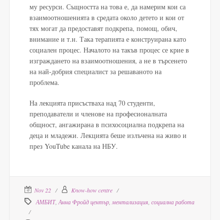
му ресурси. Същността на това е, да намерим кои са
взаимоотношенията в средата около детето и кои от
тях могат да предоставят подкрепа, помощ, обич,
внимание и т.н. Така терапията е конструирана като
социален процес. Началото на такъв процес се крие в
изграждането на взаимоотношения, а не в търсенето
на най-добрия специалист за решаваното на
проблема.
На лекцията присъстваха над 70 студенти,
преподаватели и членове на професионалната
общност, ангажирана в психосоциална подкрепа на
деца и младежи. Лекцията беше излъчена на живо и
през YouTube канала на НБУ.
Nov 22
Know-how centre
АМБИТ
,
Анна Фройд център
,
ментализация
,
социална работа