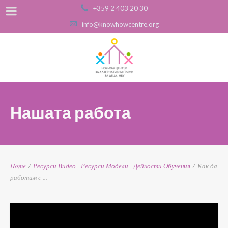
+359 2 403 20 30
info@knowhowcentre.org
Нашата работа
Home
/
Ресурси
Видео
-
Ресурси
Модели
-
Дейности
Обучения
/
Как да
работим с ...