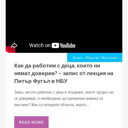
,
,
Видео
Модели
Обучения
Как да работим с деца, които ни
нямат доверие? – запис от лекция на
Питър Фугъл в НБУ
Защо, когато работим с деца и младежи, които трудно ни
се доверяват, е необходимо да променим начина си
мислене? Кои са четирите области, които...
READ MORE