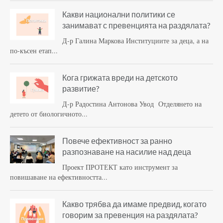
Какви национални политики се
занимават с превенцията на раздялата?
Д-р Галина Маркова Институциите за деца, а на
по-късен етап...
Кога грижата вреди на детското
развитие?
Д-р Радостина Антонова Увод Отделянето на
детето от биологичното...
Повече ефективност за ранно
разпознаване на насилие над деца
Проект ПРОТЕКТ като инструмент за
повишаване на ефективността...
Какво трябва да имаме предвид, когато
говорим за превенция на раздялата?