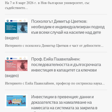
На 7 и 8 март 2026 г. в Нов български университет, със
съдействието...
Психологът Димитър Цветков:
необходим е индивидуализиран подход
към всеки случай на насилие над дете
(видео)
Интервюто с психолога Димитър Цветков е част от дейностите...
Проф. Еийа Паавилайнен:
последователността и дългосрочната
инвестиция в капацитет са ключови
(видео)
Интервюто с Еийа Паавилайнен, професор по сестринска наука...
Инвестиции в превенция: данни и
доказателства за намаляване на
намесата на системата за закрила в