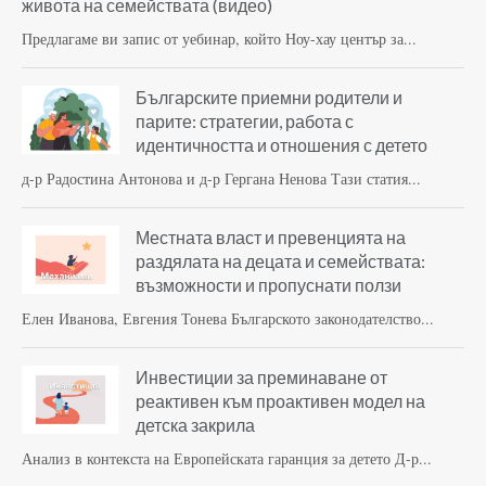
живота на семействата (видео)
Предлагаме ви запис от уебинар, който Ноу-хау център за...
Българските приемни родители и
парите: стратегии, работа с
идентичността и отношения с детето
д-р Радостина Антонова и д-р Гергана Ненова Тази статия...
Местната власт и превенцията на
раздялата на децата и семействата:
възможности и пропуснати ползи
Елен Иванова, Евгения Тонева Българското законодателство...
Инвестиции за преминаване от
реактивен към проактивен модел на
детска закрила
Анализ в контекста на Европейската гаранция за детето Д-р...