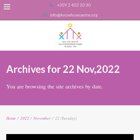
+359 2 403 20 30
info@knowhowcentre.org
Archives for 22 Nov,2022
You are browsing the site archives by date.
Home
/
2022
/
November
/
22 (Tuesday)