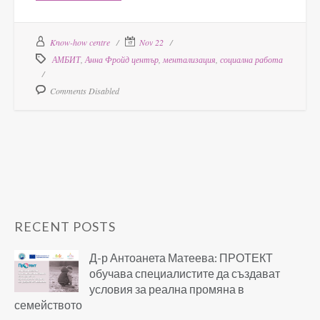
Know-how centre
Nov 22
АМБИТ
,
Анна Фройд център
,
ментализация
,
социална работа
Comments Disabled
RECENT POSTS
Д-р Антоанета Матеева: ПРОТЕКТ
обучава специалистите да създават
условия за реална промяна в
семейството