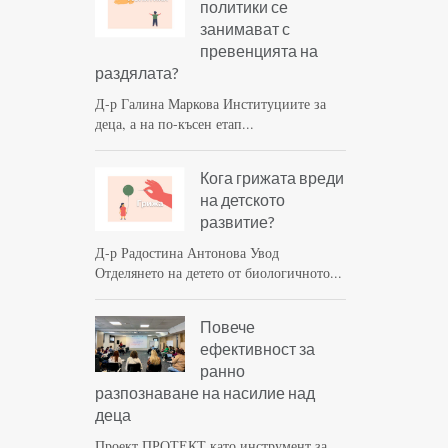
политики се
занимават с
превенцията на
раздялата?
Д-р Галина Маркова Институциите за
деца, а на по-късен етап...
Кога грижата вреди
на детското
развитие?
Д-р Радостина Антонова Увод
Отделянето на детето от биологичното...
Повече
ефективност за
ранно
разпознаване на насилие над
деца
Проект ПРОТЕКТ като инструмент за