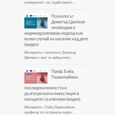
университет, със съдействието...
Психологът
Димитър Цветков:
необходим е
индивидуализиран подход към
всеки случай на насилие над дете
(видео)
Интервюто с психолога Димитър
Цветков е част от дейностите...
Проф. Еийа
Паавилайнен:
последователността и
дългосрочната инвестиция в
капацитет са ключови (видео)
Интервюто с Еийа Паавилайнен,
професор по сестринска наука...