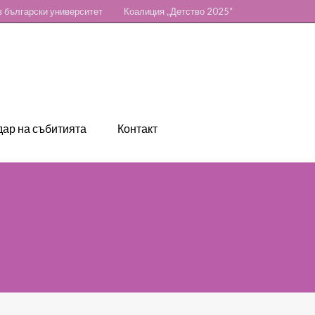
 български университет
Коалиция „Детство 2025“
ар на събитията
Контакт