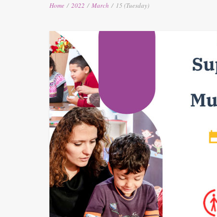
Home
/
2022
/
March
/
15 (Tuesday)