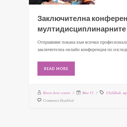
Заключителна конферен
мултидисциплинарните 
Отпраявяме покана към всички професионалис
заключителна онлайн конференция по изследва
READ MORE
Know-how centre
Mar 15
Childhub
,
му
Comments Disabled