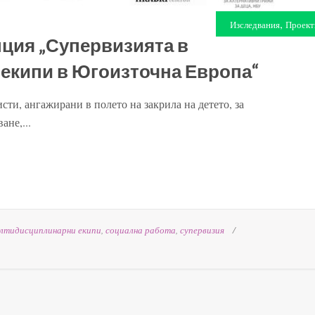
,
Изследвания
Проект
ция „Супервизията в
екипи в Югоизточна Европа“
ти, ангажирани в полето на закрила на детето, за
не,...
лтидисциплинарни екипи
,
социална работа
,
супервизия