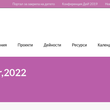
Портал за закрила на детето
Конференция ДеИ 2019
Нов
ения
Проекти
Дейности
Ресурси
Календ
r,2022