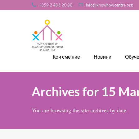
+359 2 403 20 30
info@knowhowcentre.org
Кои сме ние
Новини
Обуч
Archives for 15 Ma
You are browsing the site archives by date.