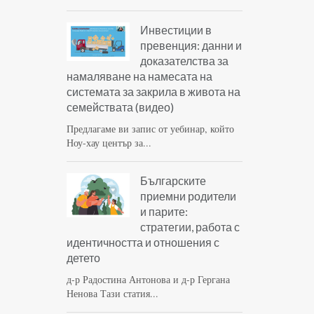
Инвестиции в
превенция: данни и
доказателства за
намаляване на намесата на
системата за закрила в живота на
семействата (видео)
Предлагаме ви запис от уебинар, който
Ноу-хау център за...
Българските
приемни родители
и парите:
стратегии, работа с
идентичността и отношения с
детето
д-р Радостина Антонова и д-р Гергана
Ненова Тази статия...