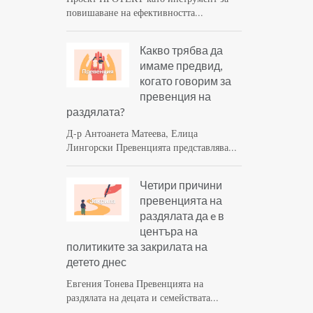
повишаване на ефективността...
Какво трябва да
имаме предвид,
когато говорим за
превенция на
раздялата?
Д-р Антоанета Матеева, Елица
Лингорски Превенцията представлява...
Четири причини
превенцията на
раздялата да e в
центъра на
политиките за закрилата на
детето днес
Евгения Тонева Превенцията на
раздялата на децата и семействата...