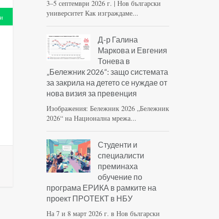
3–5 септември 2026 г. | Нов български
университет Как изграждаме...
и
Д-р Галина
Маркова и Евгения
Тонева в
„Бележник 2026“: защо системата
за закрила на детето се нуждае от
нова визия за превенция
Изображения: Бележник 2026 „Бележник
2026“ на Национална мрежа...
Студенти и
специалисти
преминаха
обучение по
програма ЕРИКА в рамките на
проект ПРОТЕКТ в НБУ
На 7 и 8 март 2026 г. в Нов български