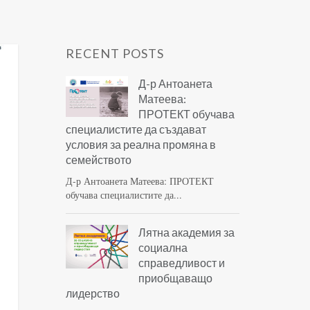
RECENT POSTS
Д-р Антоанета
Матеева:
ПРОТЕКТ обучава
специалистите да създават
условия за реална промяна в
семейството
Д-р Антоанета Матеева: ПРОТЕКТ
обучава специалистите да...
Лятна академия за
социална
справедливост и
приобщаващо
лидерство