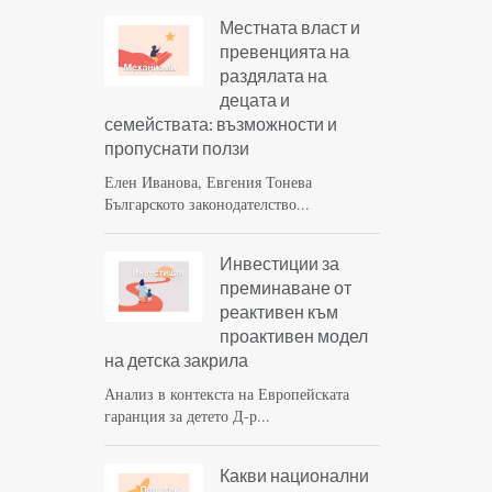
Местната власт и
превенцията на
раздялата на
децата и
семействата: възможности и
пропуснати ползи
Елен Иванова, Евгения Тонева
Българското законодателство...
Инвестиции за
преминаване от
реактивен към
проактивен модел
на детска закрила
Анализ в контекста на Европейската
гаранция за детето Д-р...
Какви национални