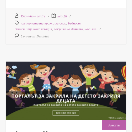
Know-how centre
Sep 28
алтернативна грижа за деца
,
бедност
,
деинституционализация
,
закрила на детето
,
насилие
Comments Disabled
Анкети