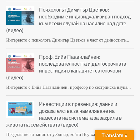
Психологът Димитър Цветков:
необходим е индивидуализиран подход
към всеки случай на насилие над дете
(видео)
Интервюто с психолога Димитър Цветков е част от дейностите...
Проф. Еийа Паавилайнен:
последователността и дългосрочната
инвестиция в капацитет са ключови
(видео)
Интервюто с Еийа Паавилайнен, професор по сестринска наука...
Инвестиции в превенция: данни и
доказателства за намаляване на
намесата на системата за закрила в
живота на семействата (видео)
Предлагаме ви запис от уебинар, който Ноу-хау център за...
Translate »