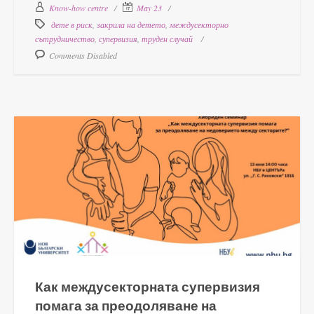
Know-how centre
May 23
дете в риск
,
закрила на детето
,
междусекторно
сътрудничество
,
супервизия
,
труден случай
Comments Disabled
Как междусекторната супервизия
помага за преодоляване на