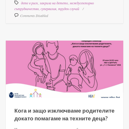
дете в риск
,
закрила на детето
,
междусекторно
сътрудничество
,
супервизия
,
труден случай
Comments Disabled
Кога и защо изключваме родителите
докато помагаме на техните деца?