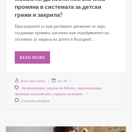
промяна в системата за детски
грижи и закрила?
Присъединете се към растящото движение от хора,
създаващи промяна, насочена към подобряването на
системата за закрила на детето в България!...
READ MORE
Know-how centre
Oct 20
дискриминация
,
закрила на детето
,
маргинализация
,
превенция на раздялата
,
социално включване
Comments Disabled