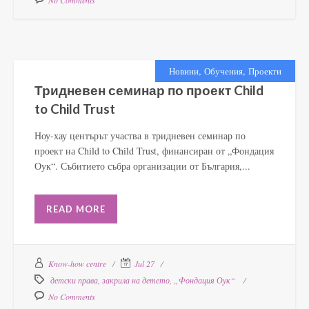
No Comments
,
,
Новини
Обучения
Проекти
Тридневен семинар по проект Child
to Child Trust
Ноу-хау центърът участва в тридневен семинар по
проект на Child to Child Trust, финансиран от „Фондация
Оук“. Събитието събра организации от България,...
READ MORE
Know-how centre
Jul 27
детски права
,
закрила на детето
,
„Фондация Оук“
No Comments