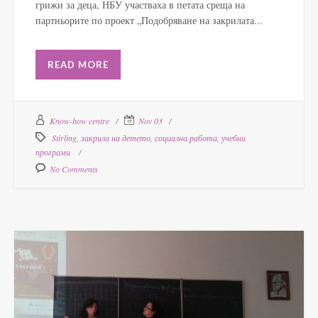
грижи за деца, НБУ участваха в петата среща на
партньорите по проект „Подобряване на закрилата...
READ MORE
Know-how centre
Nov 03
Stirling
,
закрила на детето
,
социална работа
,
учебни
програми
No Comments