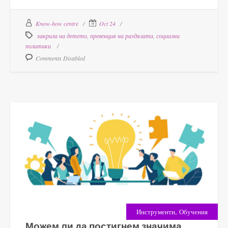
Know-how centre
Oct 24
закрила на детето
,
превенция на раздялата
,
социални
политики
Comments Disabled
,
Инструменти
Обучения
Можем ли да постигнем значима