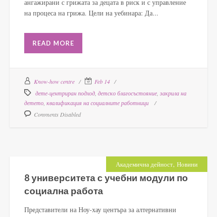
ангажирани с грижата за децата в риск и с управление
на процеса на грижа. Цели на уебинара: Да...
READ MORE
Know-how centre
Feb 14
дете-центриран подход
,
детско благосъстояние
,
закрила на
детето
,
квалификация на социалните работници
Comments Disabled
,
Академична дейност
Новини
8 университета с учебни модули по
социална работа
Представители на Ноу-хау центъра за алтернативни