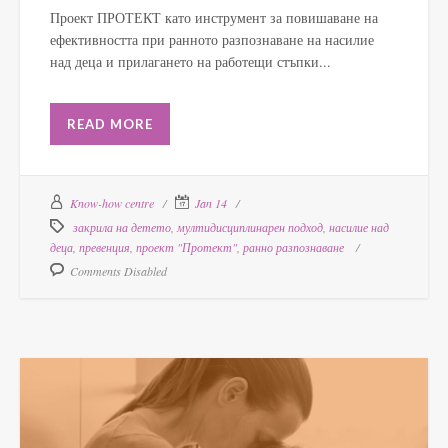
Проект ПРОТЕКТ като инструмент за повишаване на
ефективността при ранното разпознаване на насилие
над деца и прилагането на работещи стъпки...
READ MORE
Know-how centre
Jan 14
закрила на детето
,
мултидисциплинарен подход
,
насилие над
деца
,
превенция
,
проект "Протект"
,
ранно разпознаване
Comments Disabled