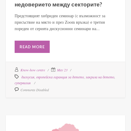
недоверието между секторите?
Предстоящият хибриден семинар (с възможност за
присъствие на място и през Zoom връзка) е третия
пореден от серията дискусионни семинари на...
READ MORE
Know-how centre
May 23
дискусия
,
европейска гаранция за детето
,
закрила на детето
,
супервизия
Comments Disabled