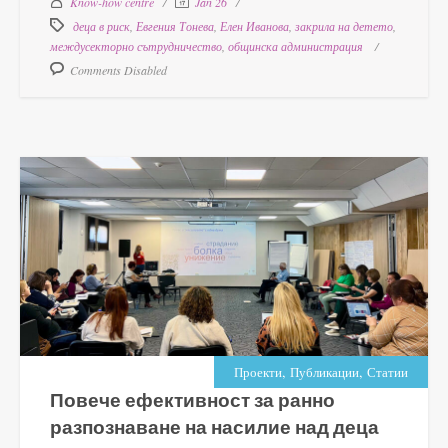
Know-how centre
Jan 26
деца в риск
,
Евгения Тонева
,
Елен Иванова
,
закрила на детето
,
междусекторно сътрудничество
,
общинска администрация
Comments Disabled
,
,
Проекти
Публикации
Статии
Повече ефективност за ранно
разпознаване на насилие над деца