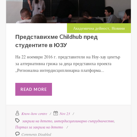
,
Академична дейност
Новини
Представихме Childhub пред
студентите в ЮЗУ
На 22 ноември 2016 г. представители на Ноу-хау център
за алтернативна грижа за деца представиха проекта
„Регионална интердисциплинарна платформа...
READ MORE
Know-how centre
Nov 23
закрила на детето
,
интердисциплинарно сътрудничество
,
Портал за закрила на детето
Comments Disabled