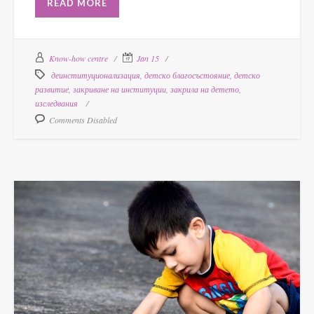
READ MORE
Know-how centre
Jan 15
деинституционализация
,
детско благосъстояние
,
детско
развитие
,
закриване на институции
,
закрила на детето
,
изследвания
Comments Disabled