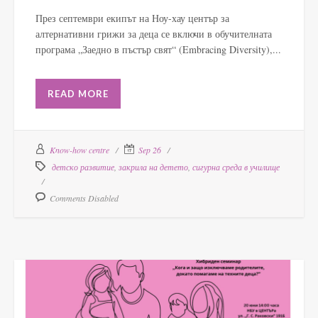
През септември екипът на Ноу-хау център за
алтернативни грижи за деца се включи в обучителната
програма „Заедно в пъстър свят“ (Embracing Diversity),...
READ MORE
Know-how centre
Sep 26
детско развитие
,
закрила на детето
,
сигурна среда в училище
Comments Disabled