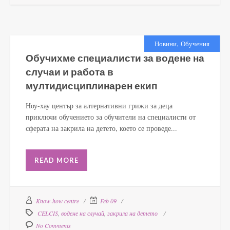
,
Новини
Обучения
Обучихме специалисти за водене на
случаи и работа в
мултидисциплинарен екип
Ноу-хау център за алтернативни грижи за деца
приключи обучението за обучители на специалисти от
сферата на закрила на детето, което се проведе...
READ MORE
Know-how centre
Feb 09
CELCIS
,
водене на случай
,
закрила на детето
No Comments