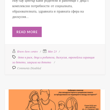
Ноу-хау център кани родители и работещи с деца с
комплексни потребности от социалната,
образователната, здравната и правната сфера на
дискусия...
READ MORE
Know-how centre
May 23
дете в риск
,
деца и родители
,
дискусия
,
европейска гаранция
за детето
,
закрила на детето
Comments Disabled