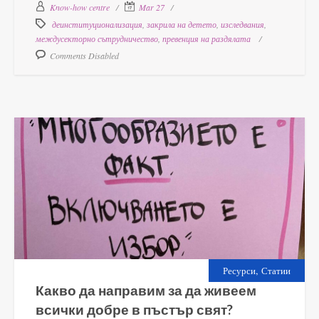
Know-how centre
Mar 27
деинституционализация
,
закрила на детето
,
изследвания
,
междусекторно сътрудничество
,
превенция на раздялата
Comments Disabled
,
Ресурси
Статии
Какво да направим за да живеем
всички добре в пъстър свят?