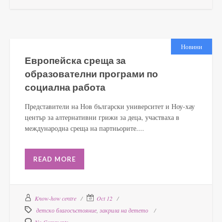
Новини
Европейска среща за
образователни програми по
социална работа
Представители на Нов български университет и Ноу-хау
център за алтернативни грижи за деца, участваха в
международна среща на партньорите....
READ MORE
Know-how centre
Oct 12
детско благосъстояние
,
закрила на детето