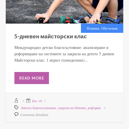
,
Новини
Обучения
5-дневен майсторски клас
Международно детско благосъстояние: анализиране и
реформиране на системите за закрила на детето 5 дневен
Майсторски клас: 1 април (понеделник)...
READ MORE
Dec 18
детско благосъстояние
,
закрила на детето
,
реформа
Comments Disabled