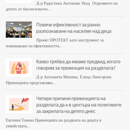
Д-р Радостина Антонова Увод Отделянето на
детето от биологичното...
Повече ефективност за ранно
разпознаване на насилие над деца
Проект ПРОТЕКТ като инструмент за
повишаване на ефективността...
Какво трябва да имаме предвид, когато
говорим за превенция на раздялата?
Д-р Антоанета Матеева, Елица Лингорски
Превенцията представлява...
Четири причини превенцията на
раздялата да e в центъра на политиките
за закрилата на детето днес
Евгения Тонева Превенцията на раздялата на децата и
семействата...