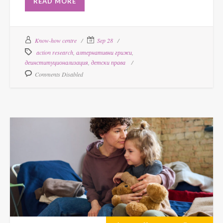
READ MORE
Know-how centre
Sep 28
action research
,
алтернативни грижи
,
деинституционализация
,
детски права
Comments Disabled