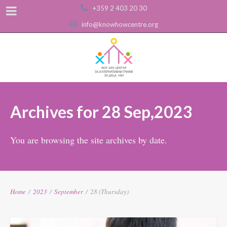
+359 2 403 20 30
info@knowhowcentre.org
Archives for 28 Sep,2023
You are browsing the site archives by date.
Home
/
2023
/
September
/
28 (Thursday)