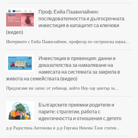
Проф. Еийа Паавилайнен:
последователността и дългосрочната
инвестиция в капацитет са ключови
(видео)
Интервюто с Еийа Паавилайнен, професор по сестринска наука...
Инвестиции в превенция: данни и
доказателства за намаляване на
намесата на системата за закрила в
живота на семействата (видео)
Предлагаме ви запис от уебинар, който Ноу-хау център за...
Българските приемни родители и
парите: стратегии, работа с
идентичността и отношения с детето
д-р Радостина Антонова и д-р Гергана Ненова Тази статия...