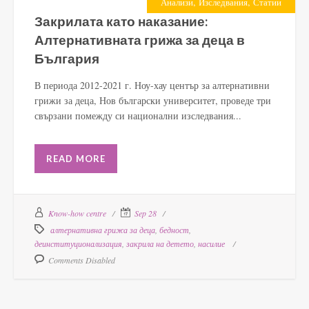
,
,
Анализи
Изследвания
Статии
Закрилата като наказание:
Алтернативната грижа за деца в
България
В периода 2012-2021 г. Ноу-хау център за алтернативни
грижи за деца, Нов български университет, проведе три
свързани помежду си национални изследвания...
READ MORE
Know-how centre
Sep 28
алтернативна грижа за деца
,
бедност
,
деинституционализация
,
закрила на детето
,
насилие
Comments Disabled