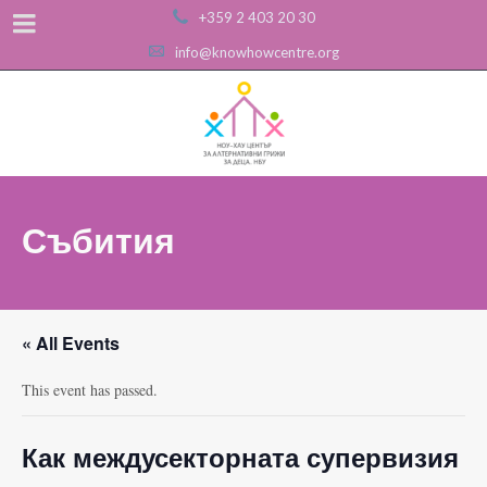
+359 2 403 20 30
info@knowhowcentre.org
Събития
« All Events
This event has passed.
Как междусекторната супервизия