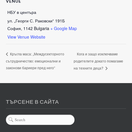
VENUE
НБУ в центъра
ул. „Георги С. Раковски“ 191Б
София
,
1142
Bulgaria
+ Google Map
View Venue Website
Кога и защо изключваме
Кръгла маса: „Междусекторното
сътрудничество: емоционални и
родителите докато помагаме
законови бариери пред него“
на техните деца?
ТЪРСЕНЕ В САЙТА