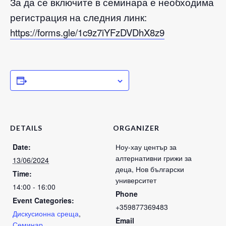
За да се включите в семинара е необходима
регистрация на следния линк:
https://forms.gle/1c9z7iYFzDVDhX8z9
ADD TO CALENDAR
DETAILS
ORGANIZER
Date:
Ноу-хау център за
алтернативни грижи за
13/06/2024
деца, Нов български
Time:
университет
14:00 - 16:00
Phone
Event Categories:
+359877369483
Дискусионна среща
,
Email
Семинар