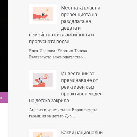
Местната власт и
превенцията на
раздялата на
децата и
семействата: възможности и
пропуснати ползи
Елен Иванова, Евгения Тонева
Българското законодателство...
Инвестиции за
преминаване от
реактивен към
проактивен модел
и
на детска закрила
Анализ в контекста на Европейската
гаранция за детето Д-р...
Какви национални