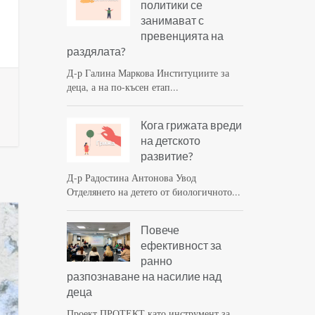
политики се
занимават с
превенцията на
раздялата?
Д-р Галина Маркова Институциите за
деца, а на по-късен етап...
Кога грижата вреди
на детското
развитие?
Д-р Радостина Антонова Увод
Отделянето на детето от биологичното...
Повече
ефективност за
ранно
разпознаване на насилие над
деца
Проект ПРОТЕКТ като инструмент за