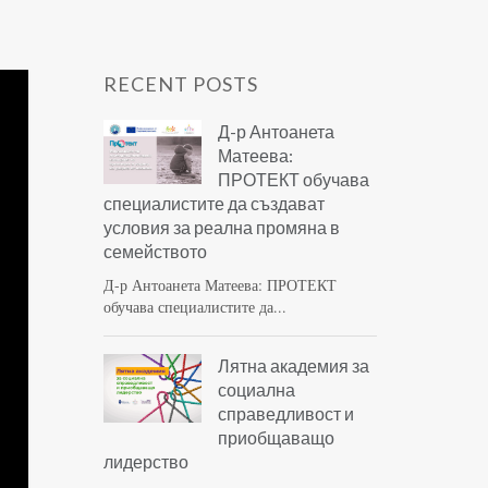
RECENT POSTS
Д-р Антоанета
Матеева:
ПРОТЕКТ обучава
специалистите да създават
условия за реална промяна в
семейството
Д-р Антоанета Матеева: ПРОТЕКТ
обучава специалистите да...
Лятна академия за
социална
справедливост и
приобщаващо
лидерство