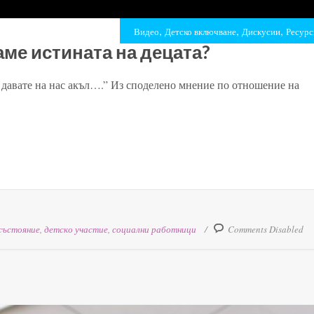
,
,
,
Видео
Детско включване
Дискусии
Ресурс
аме истината на децата?
и давате на нас акъл….” Из споделено мнение по отношение на
състояние
,
детско участие
,
социални работници
Comments Disabled