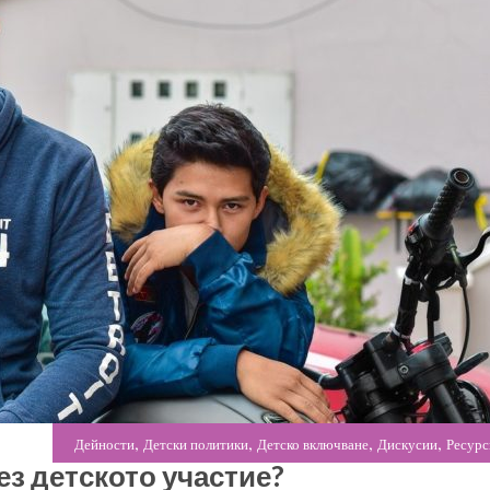
,
,
,
,
Дейности
Детски политики
Детско включване
Дискусии
Ресурс
ез детското участие?