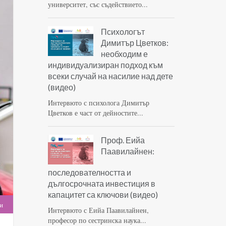
университет, със съдействието...
Психологът
Димитър Цветков:
необходим е
индивидуализиран подход към
всеки случай на насилие над дете
(видео)
Интервюто с психолога Димитър
Цветков е част от дейностите...
Проф. Еийа
Паавилайнен:
последователността и
дългосрочната инвестиция в
капацитет са ключови (видео)
и
Интервюто с Еийа Паавилайнен,
професор по сестринска наука...