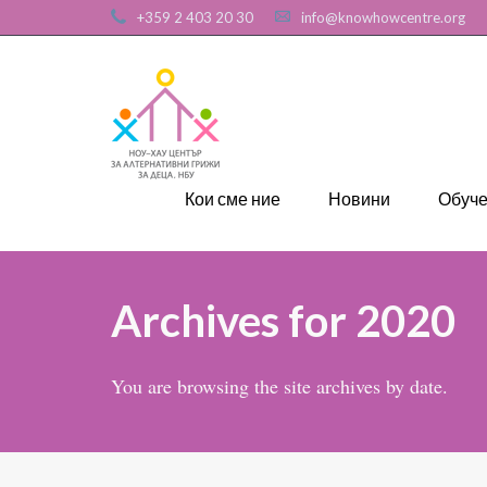
+359 2 403 20 30
info@knowhowcentre.org
Кои сме ние
Новини
Обуч
Archives for 2020
You are browsing the site archives by date.