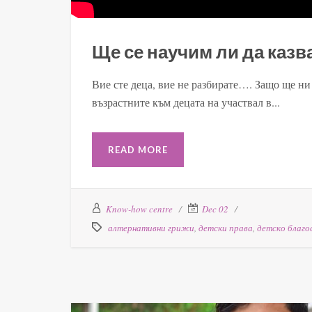
Ще се научим ли да казв
Вие сте деца, вие не разбирате…. Защо ще н
възрастните към децата на участвал в...
READ MORE
Know-how centre
Dec 02
алтернативни грижи
,
детски права
,
детско благо