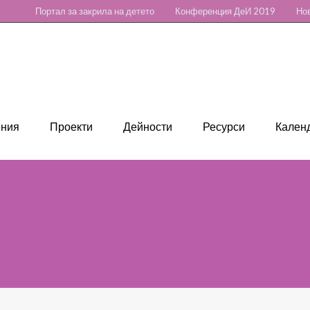
Портал за закрила на детето
Конференция ДеИ 2019
Нов
ения
Проекти
Дейности
Ресурси
Календ