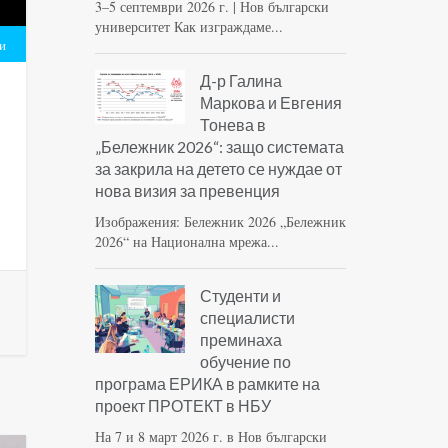
3–5 септември 2026 г. | Нов български
университет Как изграждаме...
и
Д-р Галина
Маркова и Евгения
Тонева в
„Бележник 2026“: защо системата
за закрила на детето се нуждае от
нова визия за превенция
Изображения: Бележник 2026 „Бележник
2026“ на Национална мрежа...
Студенти и
специалисти
преминаха
обучение по
програма ЕРИКА в рамките на
проект ПРОТЕКТ в НБУ
На 7 и 8 март 2026 г. в Нов български