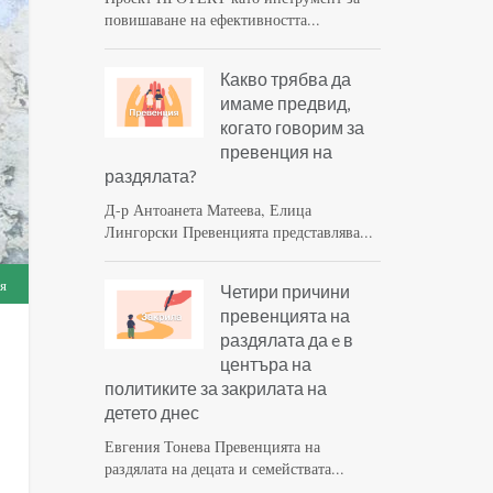
повишаване на ефективността...
Какво трябва да
имаме предвид,
когато говорим за
превенция на
раздялата?
Д-р Антоанета Матеева, Елица
Лингорски Превенцията представлява...
я
Четири причини
превенцията на
раздялата да e в
центъра на
политиките за закрилата на
детето днес
Евгения Тонева Превенцията на
раздялата на децата и семействата...