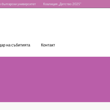
 български университет
Коалиция „Детство 2025“
ар на събитията
Контакт