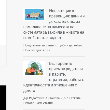
Инвестиции в
превенция: данни и
доказателства за
намаляване на намесата на
системата за закрила в живота на
семействата (видео)
Предлагаме ви запис от уебинар, който
Ноу-хау център за...
Българските
приемни родители
и парите:
стратегии, работа с
идентичността и отношения с
детето
д-р Радостина Антонова и д-р Гергана
Ненова Тази статия...