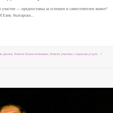
тие — предпоставка за успешен и самостоятелен живот“
M Език: български...
ни грижи
,
детско благосъстояние
,
детско участие
,
социални услуги