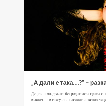
„А дали е така….?“ – раз
Децата и младежите без родителска грижа са
въвличане в сексуално насилие и експлоатация