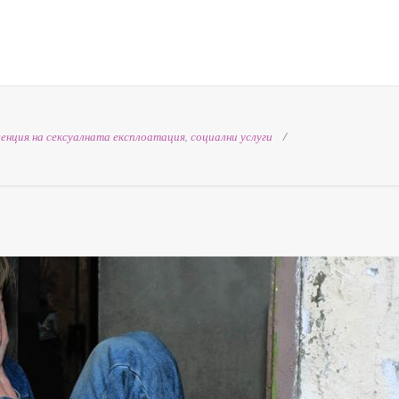
венция на сексуалната експлоатация
,
социални услуги