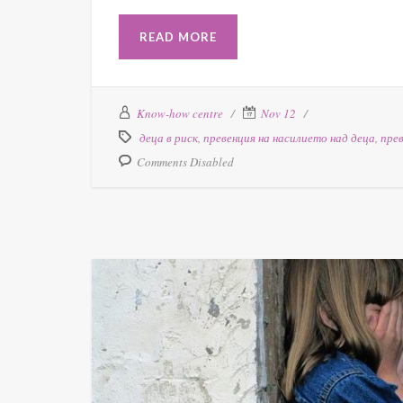
READ MORE
Know-how centre
Nov 12
деца в риск
,
превенция на насилието над деца
,
пре
Comments Disabled