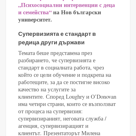
„Психосоциални интервенции с деца
и семейства“
на Нов български
университет.
Супервизията е стандарт в
редица други държави
Темата беше представена през
разбирането, че супервизията е
стандарт в социалната работа, чрез
който се цели обучение и подкрепа на
работещите, за да се постигне високо
качество на услугите за
клиентите.
Според Loughry и O’Donovan
има четири страни, които се възползват
от процеса на супервизия:
супервизираният, неговата служба /
агенция, супервизиращият и
клиентът.
П
резентаторът Милена