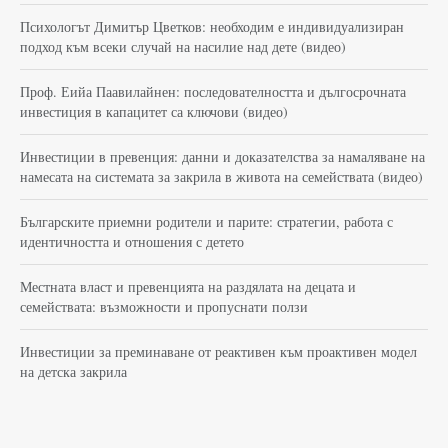
Психологът Димитър Цветков: необходим е индивидуализиран
подход към всеки случай на насилие над дете (видео)
Проф. Еийа Паавилайнен: последователността и дългосрочната
инвестиция в капацитет са ключови (видео)
Инвестиции в превенция: данни и доказателства за намаляване на
намесата на системата за закрила в живота на семействата (видео)
Българските приемни родители и парите: стратегии, работа с
идентичността и отношения с детето
Местната власт и превенцията на раздялата на децата и
семействата: възможности и пропуснати ползи
Инвестиции за преминаване от реактивен към проактивен модел
на детска закрила