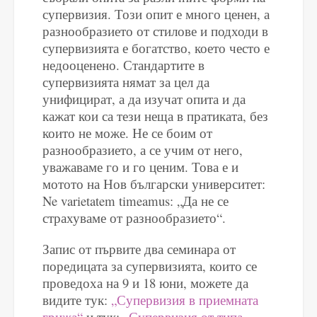
супервизия. Този опит е много ценен, а
разнообразието от стилове и подходи в
супервизията е богатство, което често е
недооценено. Стандартите в
супервизията нямат за цел да
унифицират, а да изучат опита и да
кажат кои са тези неща в пратиката, без
които не може. Не се боим от
разнообразието, а се учим от него,
уважаваме го и го ценим. Това е и
мотото на Нов български университет:
Ne varietatem timeamus: „Да не се
страхуваме от разнообразието“.
Запис от първите два семинара от
поредицата за супервизията, които се
проведоха на 9 и 18 юни, можете да
видите тук:
„Супервизия в приемната
грижа“
и тук:
„Супервизия от типа