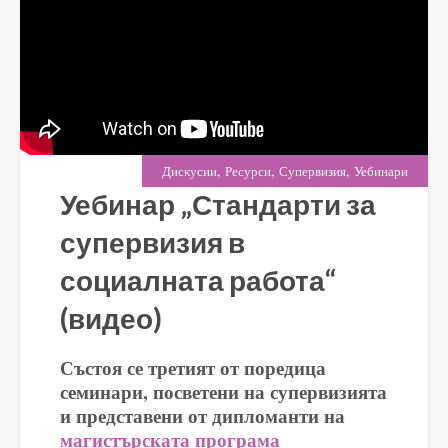
,
,
,
Дискусии
Ресурси
Супервизия
Уебинари
Уебинар „Стандарти за
супервизия в
социалната работа“
(видео)
Състоя се третият от поредица
семинари, посветени на супервизията
и представени от дипломанти на
магистърската програма