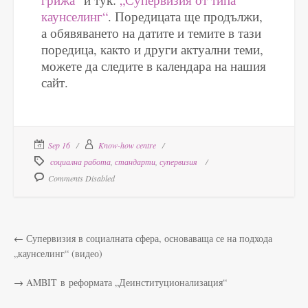
каунселинг“
. Поредицата ще продължи,
а обявяването на датите и темите в тази
поредица, както и други актуални теми,
можете да следите в календара на нашия
сайт.
Sep 16
Know-how centre
социална работа
,
стандарти
,
супервизия
Comments Disabled
←
Супервизия в социалната сфера, основаваща се на подхода
„каунселинг“ (видео)
→
AMBIT в реформата „Деинституционализация“