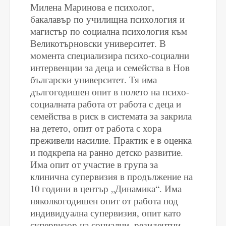
Милена Маринова е психолог,
бакалавър по училищна психология и
магистър по социална психология към
Великотърновски университет. В
момента специализира психо-социални
интервенции за деца и семейства в Нов
български университет. Тя има
дългогодишен опит в полето на психо-
социалната работа от работа с деца и
семейства в риск в системата за закрила
на детето, опит от работа с хора
преживели насилие. Практик е в оценка
и подкрепа на ранно детско развитие.
Има опит от участие в група за
клинична супервизия в продължение на
10 години в център „Динамика“. Има
няколкогодишен опит от работа под
индивидуална супервизия, опит като
супервизор на социални, резидентни,