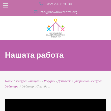
+359 2 403 20 30
info@knowhowcentre.org
Нашата работа
Home
/
Ресурси
Дискусии
-
Ресурси
-
Дейности
Супервизия
-
Ресурси
Уебинари
/
Уебинар „Станда ...