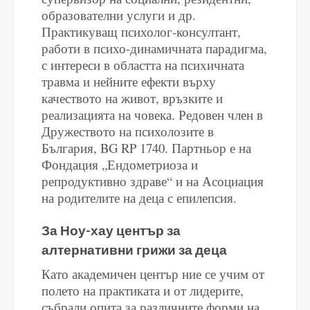
образователни услуги и др.
Практикуващ психолог-консултант,
работи в психо-динамичната парадигма,
с интереси в областта на психичната
травма и нейните ефекти върху
качеството на живот, връзките и
реализацията на човека. Редовен член в
Дружеството на психолозите в
България, BG RP 1740. Партньор е на
Фондация „Ендометриоза и
репродуктивно здраве“ и на Асоциация
на родителите на деца с епилепсия.
За Ноу-хау център за
алтернативни грижи за деца
Като академичен център ние се учим от
полето на практиката и от лидерите,
събрали опита за различните форми на