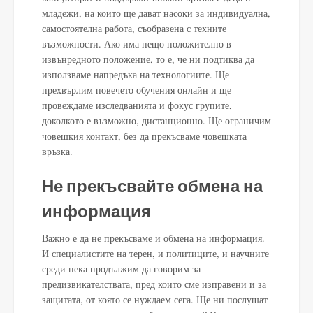
младежи, на които ще дават насоки за индивидуална,
самостоятелна работа, съобразена с техните
възможности. Ако има нещо положително в
извънредното положение, то е, че ни подтиква да
използваме напредъка на технологиите. Ще
прехвърлим повечето обучения онлайн и ще
провеждаме изследванията и фокус групите,
доколкото е възможно, дистанционно. Ще ограничим
човешкия контакт, без да прекъсваме човешката
връзка.
Не прекъсвайте обмена на
информация
Важно е да не прекъсваме и обмена на информация.
И специалистите на терен, и политиците, и научните
среди нека продължим да говорим за
предизвикателствата, пред които сме изправени и за
защитата, от която се нуждаем сега. Ще ни послушат