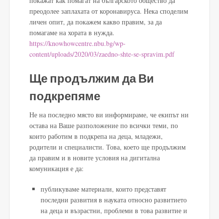
покажат как помагат на българското общество да
преодолее заплахата от коронавируса. Нека споделим
личен опит, да покажем какво правим, за да
помагаме на хората в нужда.
https://knowhowcentre.nbu.bg/wp-
content/uploads/2020/03/zaedno-shte-se-spravim.pdf
Ще продължим да Ви
подкрепяме
Не на последно място ви информираме, че екипът ни
остава на Ваше разположение по всички теми, по
които работим в подкрепа на деца, младежи,
родители и специалисти. Това, което ще продължим
да правим и в новите условия на дигитална
комуникация е да:
публикуваме материали, които представят
последни развития в науката относно развитието
на деца и възрастни, проблеми в това развитие и