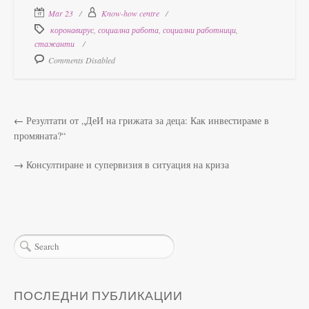
Mar 23
Know-how centre
коронавирус
,
социална работа
,
социални работници
,
стажанти
Comments Disabled
←
Резултати от „ДеИ на грижата за деца: Как инвестираме в
промяната?“
→
Консултиране и супервизия в ситуация на криза
ПОСЛЕДНИ ПУБЛИКАЦИИ