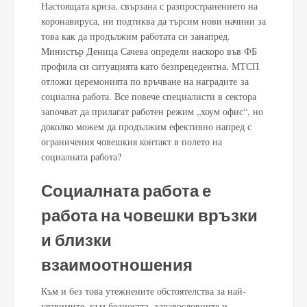
Настоящата криза, свързана с разпространението на
коронавируса, ни подтиква да търсим нови начини за
това как да продължим работата си занапред.
Министър Деница Сачева определи наскоро във ФБ
профила си ситуацията като безпрецедентна, МТСП
отложи церемонията по връчване на наградите за
социална работа. Все повече специалисти в сектора
започват да прилагат работен режим „хоум офис“, но
доколко можем да продължим ефективно напред с
ограничения човешкия контакт в полето на
социалната работа?
Социалната работа е
работа на човешки връзки
и близки
взаимоотношения
Към и без това утежнените обстоятелства за най-
уязвимите, към бедността, здравословните и