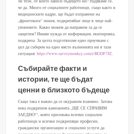
ли тези, от които зависи бъдещето ни? Надяваме се,
че да. Много от социалните работници, също както и
медицинските кадри, ще бъдат изправени на
„фронтовата“ линия, подкрепяйки лице в лице най-
уязвимите. Какво можем да направим за да се
защитим? Имаме нужда от информация, екипировка,
подкрепа. За целта подготвихме едно проучване с
цел да съберем на едно място вълненията ни в тази
ситуация:
https://www.surveymonkey.com/r/RGDF7JZ
.
Събирайте факти и
истории, те ще бъдат
ценни в близкото бъдеще
Също така е важно да се окуражим взаимно. Затова
нека подкрепим кампанията „ЩЕ СЕ СПРАВИМ
ЗАЕДНО!“, която призовава всички социални
работници и всички подкрепящи професии,
граждански организации и социални услуги да