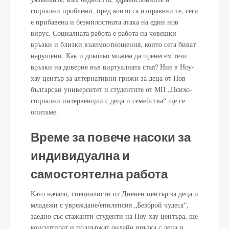
социални проблеми, пред които са изправени те, сега
е прибавена и безмилостната атака на един нов
вирус. Социалната работа е работа на човешки
връзки и близки взаимоотношения, които сега биват
нарушени. Как и доколко можем да пренесем тези
връзки на доверие във виртуалната стая? Ние в Ноу-
хау център за алтернативни грижи за деца от Нов
български университет и студентите от МП „Психо-
социални интервенции с деца и семейства“ ще се
опитаме.
Време за повече насоки за
индивидуална и
самостоятелна работа
Като начало, специалисти от Дневен център за деца и
младежи с увреждане/епилепсия „Безброй чудеса“,
заедно със стажанти-студенти на Ноу-хау центъра, ще
консултират и поддържат онлайн връзка с деца и