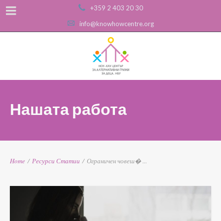
+359 2 403 20 30
info@knowhowcentre.org
Нашата работа
Home
/
Ресурси
Статии
/
Ограничен човеш� ...