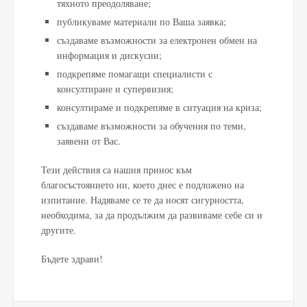
тяхното преодоляване;
публикуваме материали по Ваша заявка;
създаваме възможности за електронен обмен на
информация и дискусии;
подкрепяме помагащи специалисти с
консултиране и супервизия;
консултираме и подкрепяме в ситуация на криза;
създаваме възможности за обучения по теми,
заявени от Вас.
Тези действия са нашия принос към
благосъстоянието ни, което днес е подложено на
изпитание. Надяваме се те да носят сигурността,
необходима, за да продължим да развиваме себе си и
другите.
Бъдете здрави!