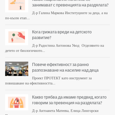
занимават с превенцията на раздялата?
Д-р Галина Маркова Институциите за деца, а на
по-късен етап...
Кога грижата вреди на детското
развитие?
Д-р Радостина Антонова Увод Отделянето на
детето от биологичното...
Повече ефективност за ранно
разпознаване на насилие над деца
Проект ПРОТЕКТ като инструмент за
повишаване на ефективността...
Какво трябва да имаме предвид, когато
говорим за превенция на раздялата?
Д-р Антоанета Матеева, Елица Лингорски