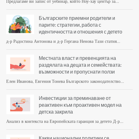
Предлагаме ви запис от уебинар, който Ноу-хау център за...
Българските приемни родители и
парите: стратегии, работа с
идентичността и отношения с детето
д-р Радостина Антонова и д-р Гергана Ненова Тази статия...
Местната власт и превенцията на
раздялата на децата и семействата:
възможности и пропуснати ползи
Елен Иванова, Евгения Тонева Българското законодателство...
Инвестиции за преминаване от
реактивен към проактивен модел на
детска закрила
Анализ в контекста на Европейската гаранция за детето Д-р...
Какви национални политики се