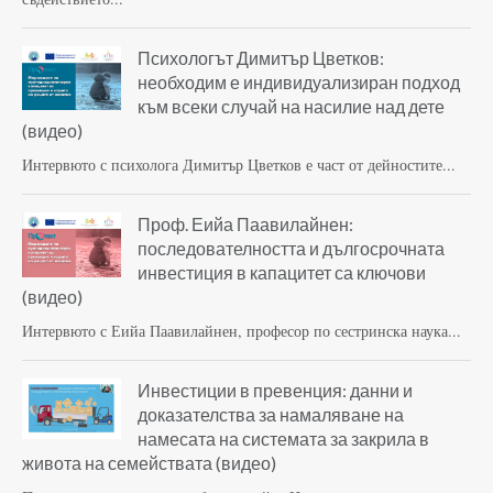
Психологът Димитър Цветков:
необходим е индивидуализиран подход
към всеки случай на насилие над дете
(видео)
Интервюто с психолога Димитър Цветков е част от дейностите...
Проф. Еийа Паавилайнен:
последователността и дългосрочната
инвестиция в капацитет са ключови
(видео)
Интервюто с Еийа Паавилайнен, професор по сестринска наука...
Инвестиции в превенция: данни и
доказателства за намаляване на
намесата на системата за закрила в
живота на семействата (видео)