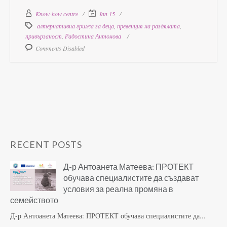
Know-how centre
Jan 15
алтернативна грижа за деца
,
превенция на раздялата
,
привързаност
,
Радостина Антонова
Comments Disabled
RECENT POSTS
Д-р Антоанета Матеева: ПРОТЕКТ
обучава специалистите да създават
условия за реална промяна в
семейството
Д-р Антоанета Матеева: ПРОТЕКТ обучава специалистите да...