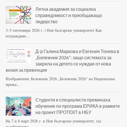
Лятна академия за социална
справедливост и приобщаващо
лидерство
3–5 септември 2026 г. | Нов български университет Как
изграждаме...
Д-р Галина Маркова и Евгения Тонева в
„Бележник 2026“: защо системата за
закрила на детето се нуждае от нова
визия за превенция
Изображения: Бележник 2026 „Бележник 2026“ на Национална
мрежа...
Студенти и специалисти преминаха
обучение по програма ЕРИКА в рамките
на проект ПРОТЕКТ в НБУ
На 7 и 8 март 2026 г. в Нов български университет, със
съдействието...