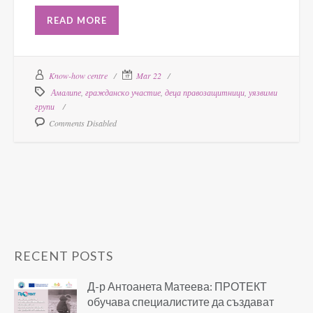
READ MORE
Know-how centre
Mar 22
Амалипе
,
гражданско участие
,
деца правозащитници
,
уязвими
групи
Comments Disabled
RECENT POSTS
Д-р Антоанета Матеева: ПРОТЕКТ
обучава специалистите да създават