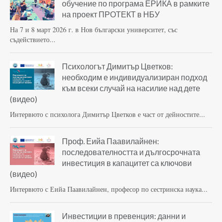
обучение по програма ЕРИКА в рамките
на проект ПРОТЕКТ в НБУ
На 7 и 8 март 2026 г. в Нов български университет, със
съдействието...
Психологът Димитър Цветков:
необходим е индивидуализиран подход
към всеки случай на насилие над дете
(видео)
Интервюто с психолога Димитър Цветков е част от дейностите...
Проф. Еийа Паавилайнен:
последователността и дългосрочната
инвестиция в капацитет са ключови
(видео)
Интервюто с Еийа Паавилайнен, професор по сестринска наука...
Инвестиции в превенция: данни и