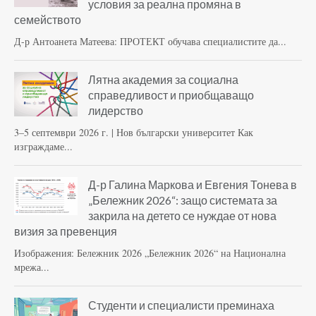
условия за реална промяна в
семейството
Д-р Антоанета Матеева: ПРОТЕКТ обучава специалистите да...
Лятна академия за социална
справедливост и приобщаващо
лидерство
3–5 септември 2026 г. | Нов български университет Как
изграждаме...
Д-р Галина Маркова и Евгения Тонева в
„Бележник 2026“: защо системата за
закрила на детето се нуждае от нова
визия за превенция
Изображения: Бележник 2026 „Бележник 2026“ на Национална
мрежа...
Студенти и специалисти преминаха