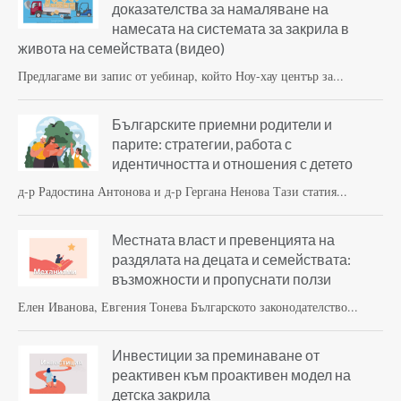
доказателства за намаляване на
намесата на системата за закрила в
живота на семействата (видео)
Предлагаме ви запис от уебинар, който Ноу-хау център за...
Българските приемни родители и
парите: стратегии, работа с
идентичността и отношения с детето
д-р Радостина Антонова и д-р Гергана Ненова Тази статия...
Местната власт и превенцията на
раздялата на децата и семействата:
възможности и пропуснати ползи
Елен Иванова, Евгения Тонева Българското законодателство...
Инвестиции за преминаване от
реактивен към проактивен модел на
детска закрила