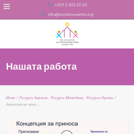
+359 2 403 20 30
info@knowhowcentre.org
Нашата работа
Home
/
Ресурси
Анализи
-
Ресурси
Методики
-
Ресурси
Оценки
/
Анализът на прин ...