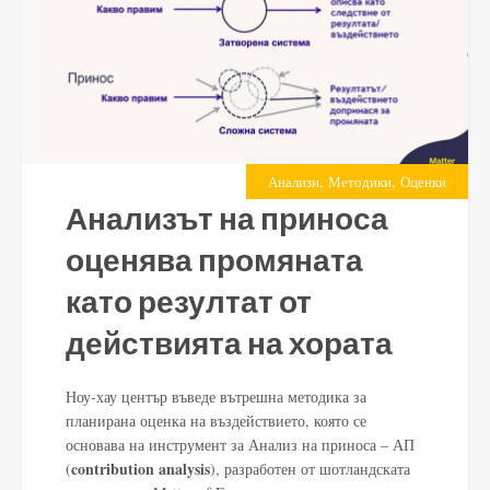
,
,
Анализи
Методики
Оценки
Анализът на приноса
оценява промяната
като резултат от
действията на хората
Ноу-хау център въведе вътрешна методика за
планирана оценка на въздействието, която се
основава на инструмент за Анализ на приноса – АП
contribution analysis
(
), разработен от шотландската