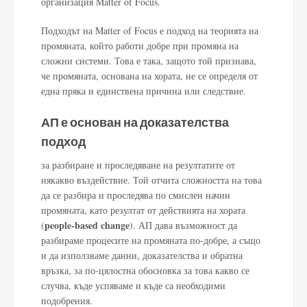
организация Matter of Focus.
Подходът на Matter of Focus е подход на теорията на
промяната, който работи добре при промяна на
сложни системи. Това е така, защото той признава,
че промяната, основана на хората, не се определя от
една пряка и единствена причина или следствие.
АП е основан на доказателства
подход
за разбиране и проследяване на резултатите от
някакво въздействие. Той отчита сложността на това
да се разбира и проследява по смислен начин
промяната, като резултат от действията на хората
people-based change
(
). АП дава възможност да
разбираме процесите на промяната по-добре, а също
и да използваме данни, доказателства и обратна
връзка, за по-цялостна обосновка за това какво се
случва, къде успяваме и къде са необходими
подобрения.