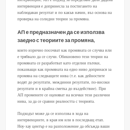
интервенция е допринесла за постигането на
наблюдаван резултат и по какъв начин, въз основа на
проверка на солидни теории за промяна.
АП е предназначен да се използва
заедно с теориите за промяна,
които изрично посочват как промяната се случва или
е трябвало да се случи. Обикновено тези теории на
промяната се разработват като отделни пътеки,
показващи как промяната на едно ниво допринася за
промяна на следващите нива (т.е. как дейностите
водят до резултати, междинни резултати, по-високи
резултати и в крайна сметка до въздействие). При
АП промените се оценяват на всички тези различни
нива, за да се сравни реалността с теорията.
Подходът може да се използва в хода на
интервенциите, в края им или в последващ етап.
Ноу-хау център е на разположение да обсъжда ваши