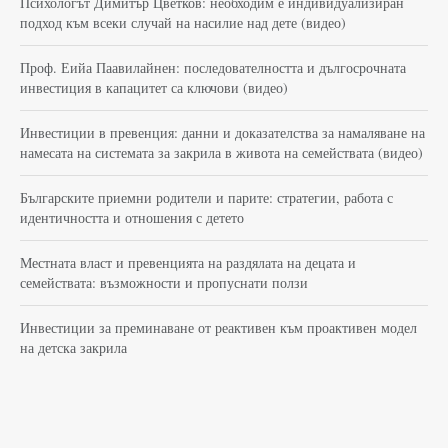
Психологът Димитър Цветков: необходим е индивидуализиран
подход към всеки случай на насилие над дете (видео)
Проф. Еийа Паавилайнен: последователността и дългосрочната
инвестиция в капацитет са ключови (видео)
Инвестиции в превенция: данни и доказателства за намаляване на
намесата на системата за закрила в живота на семействата (видео)
Българските приемни родители и парите: стратегии, работа с
идентичността и отношения с детето
Местната власт и превенцията на раздялата на децата и
семействата: възможности и пропуснати ползи
Инвестиции за преминаване от реактивен към проактивен модел
на детска закрила