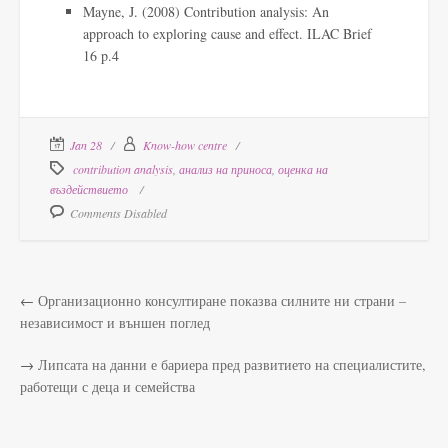
Mayne, J. (2008) Contribution analysis: An
approach to exploring cause and effect. ILAC Brief
16 p.4
Jan 28
Know-how centre
contribution analysis
,
анализ на приноса
,
оценка на
въздействието
Comments Disabled
←
Организационно консултиране показва силните ни страни –
независимост и външен поглед
→
Липсата на данни е бариера пред развитието на специалистите,
работещи с деца и семейства