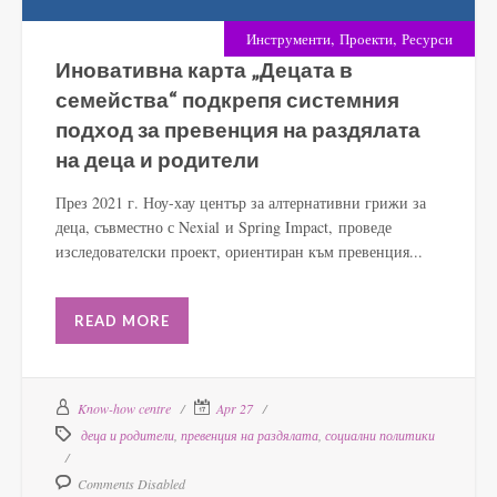
,
,
Инструменти
Проекти
Ресурси
Иновативна карта „Децата в
семейства“ подкрепя системния
подход за превенция на раздялата
на деца и родители
През 2021 г. Ноу-хау център за алтернативни грижи за
деца, съвместно с Nexial и Spring Impact, проведе
изследователски проект, ориентиран към превенция...
READ MORE
Know-how centre
Apr 27
деца и родители
,
превенция на раздялата
,
социални политики
Comments Disabled