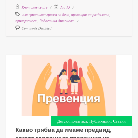
Know-how centre
Jan 15
алтернативна грижа за деца
,
превенция на раздялата
,
привързаност
,
Радостина Антонова
Comments Disabled
,
,
Детски политики
Публикации
Статии
Какво трябва да имаме предвид,
когато говорим за превенция на