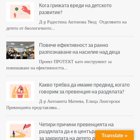
Кога грижата вреди на детското
развитие?
Д-р Радостина Антонова Увод Отделянето на
детето от биологичното...
Повече ефективност за ранно
разпознаване на насилие над деца
Проект ПРОТЕКТ като инструмент за
повишаване на ефективността...
Какво трябва да имаме предвид, когато
говорим за превенция на раздялата?
Д-р Антоанета Матеева, Елица Лингорски
Превенцията представлява...
Четири причини превенцията на
раздялата да e в центъра на политиките
Translate »
за закрилата на детето днес