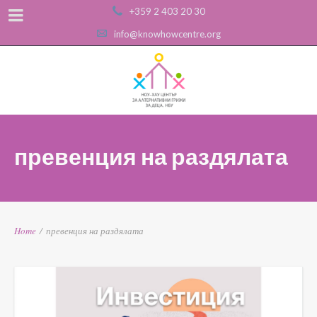
+359 2 403 20 30
info@knowhowcentre.org
превенция на раздялата
Home
/
превенция на раздялата