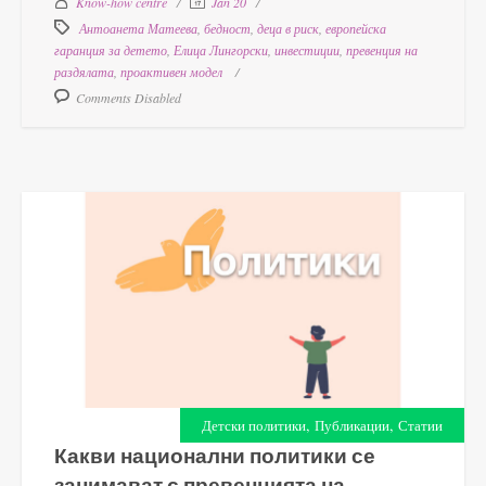
Know-how centre
Jan 20
Антоанета Матеева
,
бедност
,
деца в риск
,
европейска
гаранция за детето
,
Елица Лингорски
,
инвестиции
,
превенция на
раздялата
,
проактивен модел
Comments Disabled
,
,
Детски политики
Публикации
Статии
Какви национални политики се
занимават с превенцията на