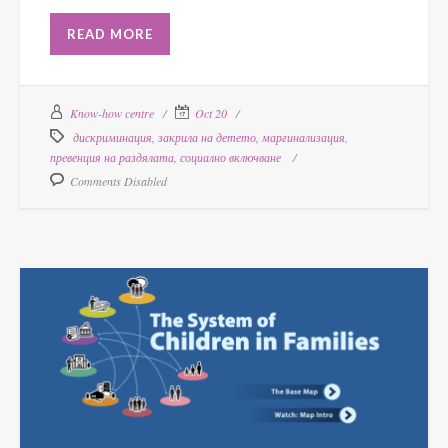
READ MORE
Know-how centre
Oct 20
дискриминация
,
закрила на детето
,
маргинализация
,
превенция на раздялата
,
социално включване
Comments Disabled