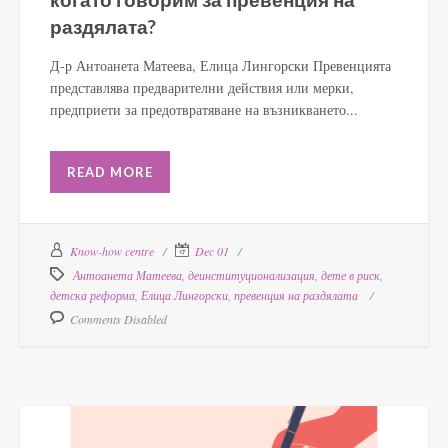
раздялата?
Д-р Антоанета Матеева, Елица Лингорски Превенцията
представлява предварителни действия или мерки,
предприети за предотвратяване на възникването...
READ MORE
Know-how centre
Dec 01
Антоанета Матеева
,
деинституционализация
,
дете в риск
,
детска реформа
,
Елица Лингорски
,
превенция на раздялата
Comments Disabled