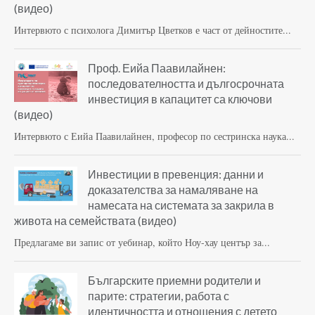
(видео)
Интервюто с психолога Димитър Цветков е част от дейностите...
Проф. Еийа Паавилайнен:
последователността и дългосрочната
инвестиция в капацитет са ключови
(видео)
Интервюто с Еийа Паавилайнен, професор по сестринска наука...
Инвестиции в превенция: данни и
доказателства за намаляване на
намесата на системата за закрила в
живота на семействата (видео)
Предлагаме ви запис от уебинар, който Ноу-хау център за...
Българските приемни родители и
парите: стратегии, работа с
идентичността и отношения с детето