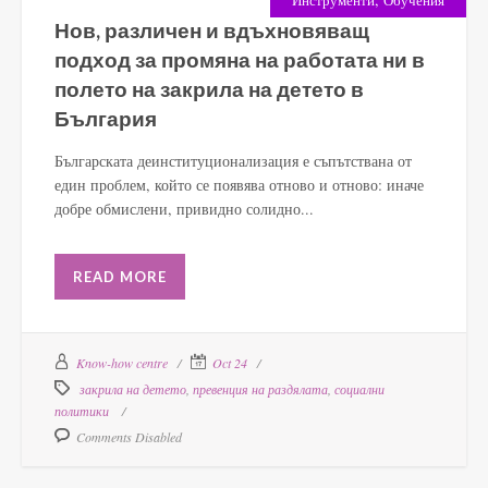
Нов, различен и вдъхновяващ
подход за промяна на работата ни в
полето на закрила на детето в
България
Българската деинституционализация е съпътствана от
един проблем, който се появява отново и отново: иначе
добре обмислени, привидно солидно...
READ MORE
Know-how centre
Oct 24
закрила на детето
,
превенция на раздялата
,
социални
политики
Comments Disabled