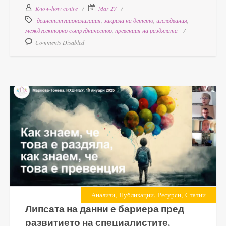
Know-how centre
Mar 27
деинституционализация
,
закрила на детето
,
изследвания
,
междусекторно сътрудничество
,
превенция на раздялата
Comments Disabled
,
,
,
Анализи
Публикации
Ресурси
Статии
Липсата на данни е бариера пред
развитието на специалистите,