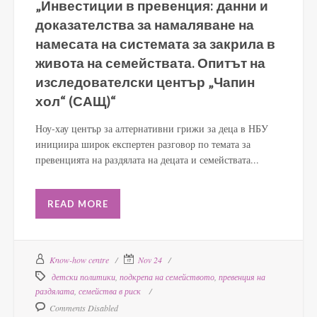
„Инвестиции в превенция: данни и
доказателства за намаляване на
намесата на системата за закрила в
живота на семействата. Опитът на
изследователски център „Чапин
хол“ (САЩ)“
Ноу-хау център за алтернативни грижи за деца в НБУ
инициира широк експертен разговор по темата за
превенцията на раздялата на децата и семействата...
READ MORE
Know-how centre
Nov 24
детски политики
,
подкрепа на семейството
,
превенция на
раздялата
,
семейства в риск
Comments Disabled