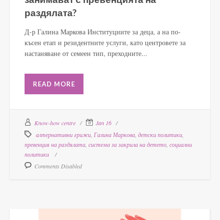
раздялата?
Д-р Галина Маркова Институциите за деца, а на по-
късен етап и резидентните услуги, като центровете за
настаняване от семеен тип, преходните...
READ MORE
Know-how centre
Jan 16
алтернативни грижи
,
Галина Маркова
,
детски политики
,
превенция на раздялата
,
система за закрила на детето
,
социални
политики
Comments Disabled