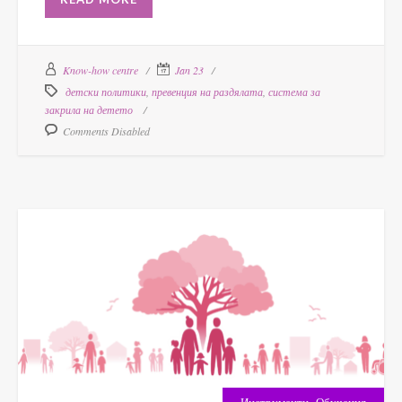
Know-how centre
Jan 23
детски политики
,
превенция на раздялата
,
система за
закрила на детето
Comments Disabled
,
Инструменти
Обучения