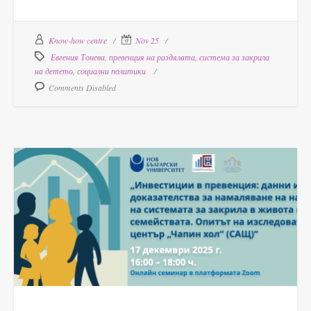
Know-how centre
Nov 25
Евгения Тонева
,
превенция на раздялата
,
система за закрила
на детето
,
социални политики
Comments Disabled