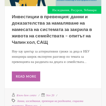
,
,
Изследвания
Ресурси
Уебинари
Инвестиции в превенция: данни и
доказателства за намаляване на
намесата на системата за закрила в
живота на семействата – опитът на
Чапин хол, САЩ
Ноу-хау център за алтернативни грижи за деца в НБУ
инициира широк експертен разговор по темата за
превенцията на раздялата на децата и семействата...
READ MORE
Know-how centre
Nov 20
данни
,
изследвания
,
превенция на раздялата
,
социални
политики
,
Чапин хол