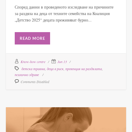
Според данни в проведеното изследване на причините
за раздяла на деца от техните семейства на Коалиция
„Детство 2025“ децата преживяват бурно...
READ MORE
Know-how centre
Jun 13
детска травма
,
деца в риск
,
превенция на раздялата
,
психично здраве
Comments Disabled