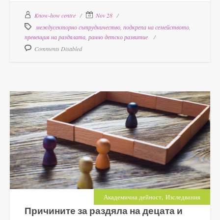
Know-how centre
Nov 28
междусекторно сътрудничество
,
подкрепа на семейството
,
превенция на раздялата
,
ранно детско развитие
Comments Disabled
,
Академична дейност
Изследвания
Причините за раздяла на децата и