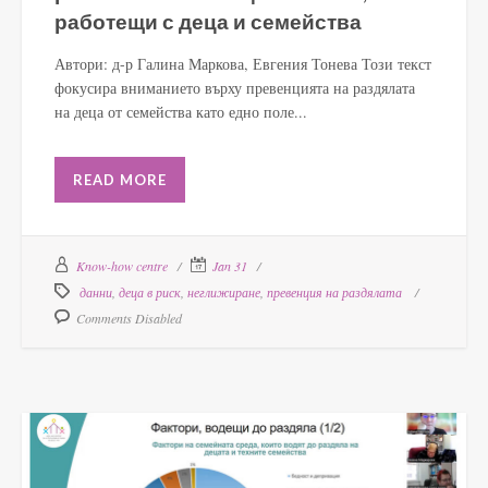
работещи с деца и семейства
Автори: д-р Галина Маркова, Евгения Тонева Този текст
фокусира вниманието върху превенцията на раздялата
на деца от семейства като едно поле...
READ MORE
Know-how centre
Jan 31
данни
,
деца в риск
,
неглижиране
,
превенция на раздялата
Comments Disabled