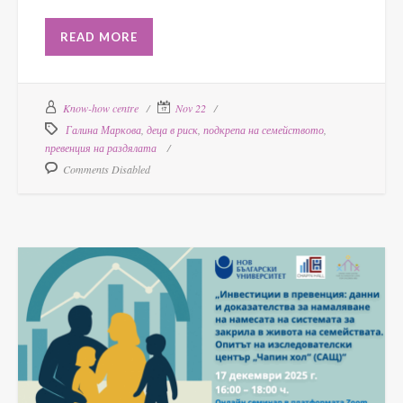
READ MORE
Know-how centre
Nov 22
Галина Маркова
,
деца в риск
,
подкрепа на семейството
,
превенция на раздялата
Comments Disabled