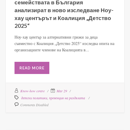
семействата в България
анализират в ново изследване Ноу-
хау центърът и Коалиция „Детство
2025“
Ноу-хау център за алтернативни грижи за деца
съвместно с Коалиция „Детство 2025“ изследва опита на
организациите членове на Коалицията в...
READ MORE
Know-how centre
Mar 29
детски политики
,
превенция на раздялата
Comments Disabled