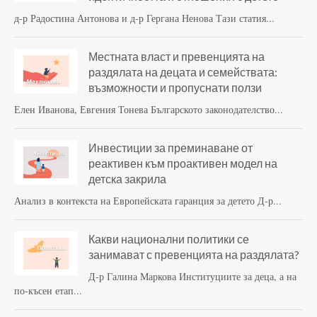
д-р Радостина Антонова и д-р Гергана Ненова Тази статия...
Местната власт и превенцията на
раздялата на децата и семействата:
възможности и пропуснати ползи
Елен Иванова, Евгения Тонева Българското законодателство...
Инвестиции за преминаване от
реактивен към проактивен модел на
детска закрила
Анализ в контекста на Европейската гаранция за детето Д-р...
Какви национални политики се
занимават с превенцията на раздялата?
Д-р Галина Маркова Институциите за деца, а на
по-късен етап...