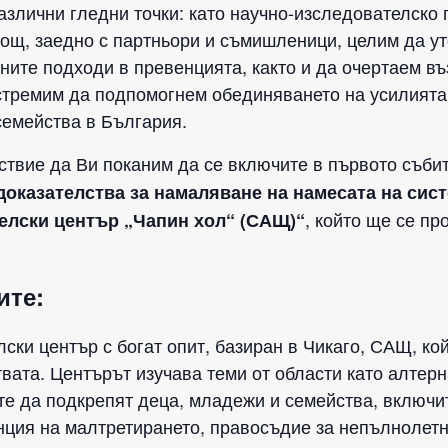
азлични гледни точки: като научно-изследователско п
ощ, заедно с партньори и съмишленици, целим да у
ните подходи в превенцията, както и да очертаем в
стремим да подпомогнем обединяването на усилията 
семейства в България.
ствие да Ви поканим да се включите в първото съби
доказателства за намаляване на намесата на сист
, който ще се п
елски център „Чапин хол“ (САЩ)“
ите:
ски център с богат опит, базиран в Чикаго, САЩ, ко
вата. Центърът изучава теми от области като алтер
те да подкрепят деца, младежи и семейства, включи
ция на малтретирането, правосъдие за непълнолетн