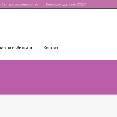
 български университет
Коалиция „Детство 2025“
ар на събитията
Контакт