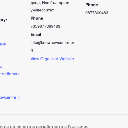
деца, Нов български
Phone
университет
0877369483
Phone
ory:
+359877369483
Email
info@knowhowcentre.or
тики
,
g
,
View Organizer Website
а
емейства в
howcentre.n
дяла на децата и семействата в България