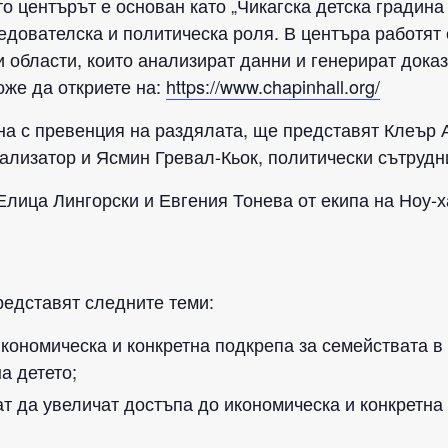
ато центърът е основан като „Чикагска детска градина
едователска и политическа роля. В центъра работят 
и области, които анализират данни и генерират доказ
же да откриете на:
https://www.chapinhall.org/
ана с превенция на раздялата, ще представят Клеър
ализатор и Ясмин Гревал-Кьок, политически сътрудн
лица Лингорски и Евгения Тонева от екипа на Ноу-х
редставят следните теми:
икономическа и конкретна подкрепа за семействата в
а детето;
ат да увеличат достъпа до икономическа и конкретна