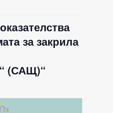
доказателства
мата за закрила
“ (САЩ)“