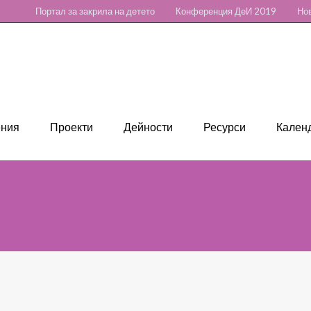
Портал за закрила на детето
Конференция ДеИ 2019
Нов
ения
Проекти
Дейности
Ресурси
Календ