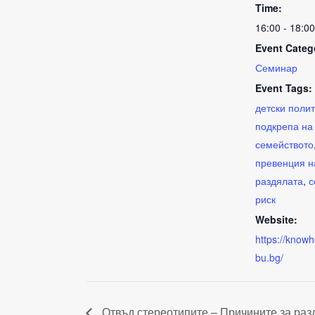
Time:
16:00 - 18:00
Event Categ
Семинар
Event Tags:
детски поли
подкрепа на
семейството
превенция н
раздялата
,
с
риск
Website:
https://know
bu.bg/
Отвъд стереотипите – Причините за раз