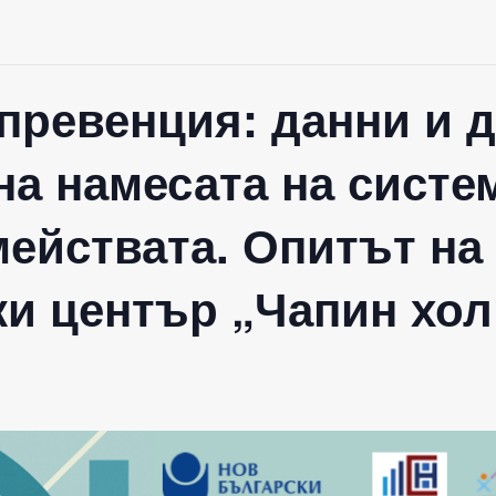
превенция: данни и 
на намесата на систе
мействата. Опитът на
ки център „Чапин хол