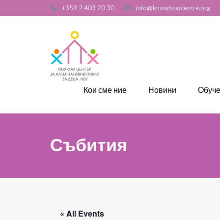
+359 2 403 20 30
info@knowhowcentre.org
Кои сме ние
Новини
Обуч
Събития
« All Events