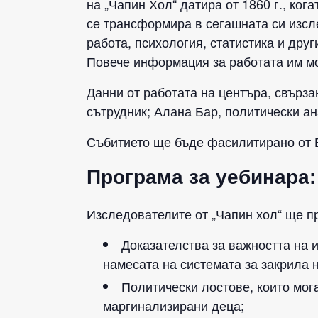
на „Чапин Хол“ датира от 1860 г., ког
се трансформира в сегашната си изсл
работа, психология, статистика и друг
Повече информация за работата им мо
Данни от работата на центъра, свърз
сътрудник; Алана Бар, политически ан
Събитието ще бъде фасилитирано от Е
Програма за уебинара:
Изследователите от „Чапин хол“ ще п
Доказателства за важността на 
намесата на системата за закрила н
Политически лостове, които мог
маргинализирани деца;