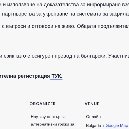
и и използване на доказателства за информирано вз
 партньорства за укрепване на системата за закрила 
 с въпроси и отговори на живо. Общата продължителн
 език като е осигурен превод на български. Участни
ителна регистрация
ТУК.
ORGANIZER
VENUE
Ноу-хау център за
Онлайн
алтернативни грижи за
Bulgaria
+ Google Map