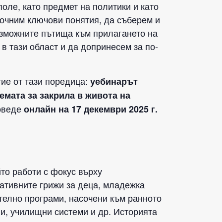
оле, като предмет на политики и като
точним ключови понятия, да съберем и
ъзможните пътища към прилагането на
в тази област и да допринесем за по-
тие от тази поредица:
уебинарът
емата за закрила в живота на
роведе
онлайн на 17 декември 2025 г.
йто работи с фокус върху
нативните грижи за деца, младежка
телно програми, насочени към ранното
и, училищни системи и др. Историята