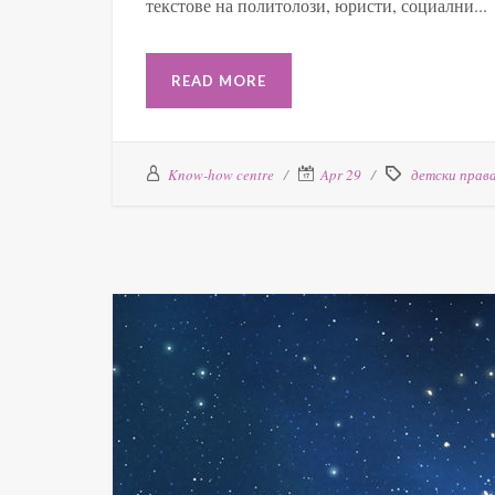
текстове на политолози, юристи, социални...
READ MORE
Know-how centre
Apr 29
детски прав