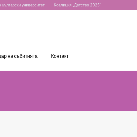
 български университет
Коалиция „Детство 2025“
ар на събитията
Контакт