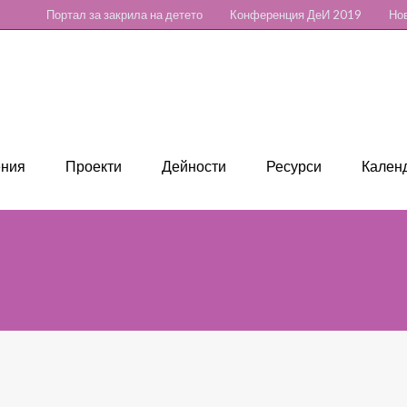
Портал за закрила на детето
Конференция ДеИ 2019
Нов
ения
Проекти
Дейности
Ресурси
Календ