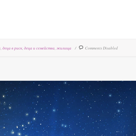
а
,
деца в риск
,
деца и семейства
,
жилища
Comments Disabled