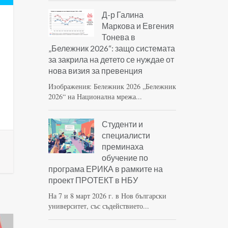
Д-р Галина
Маркова и Евгения
Тонева в
„Бележник 2026“: защо системата
за закрила на детето се нуждае от
нова визия за превенция
Изображения: Бележник 2026 „Бележник
2026“ на Национална мрежа...
Студенти и
специалисти
преминаха
обучение по
програма ЕРИКА в рамките на
проект ПРОТЕКТ в НБУ
На 7 и 8 март 2026 г. в Нов български
университет, със съдействието...