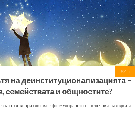
Уебинар
ътя на деинституционализацията –
а, семействата и общностите?
елски екипa приключва с формулирането на ключови находки и