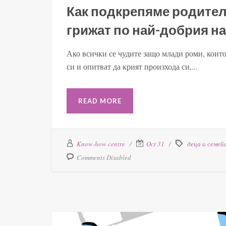
Как подкрепяме родител
грижат по най-добрия на
Ако всички се чудите защо млади роми, които
си и опитват да крият произхода си,...
READ MORE
Know-how centre
Oct 31
деца и семей
Comments Disabled