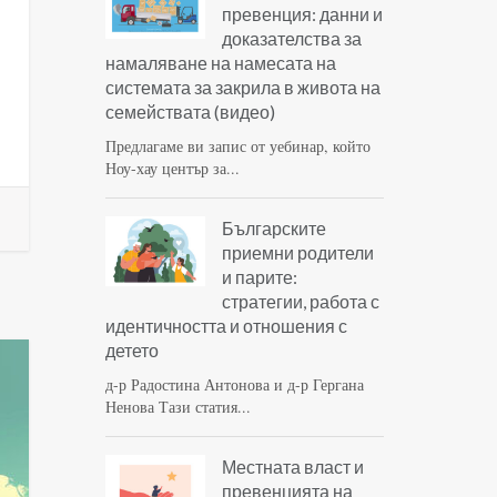
превенция: данни и
доказателства за
намаляване на намесата на
системата за закрила в живота на
семействата (видео)
Предлагаме ви запис от уебинар, който
Ноу-хау център за...
Българските
приемни родители
и парите:
стратегии, работа с
идентичността и отношения с
детето
д-р Радостина Антонова и д-р Гергана
Ненова Тази статия...
Местната власт и
превенцията на