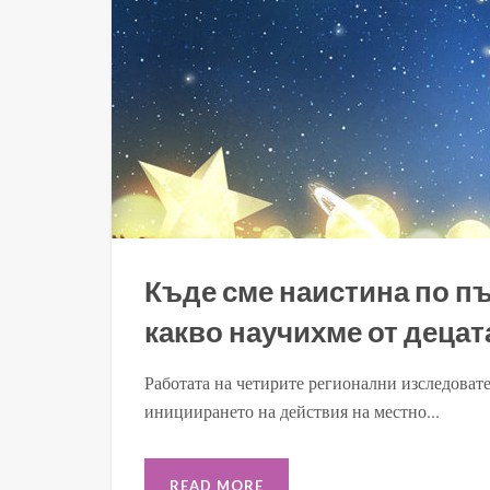
Къде сме наистина по п
какво научихме от децат
Работата на четирите регионални изследоват
инициирането на действия на местно...
READ MORE