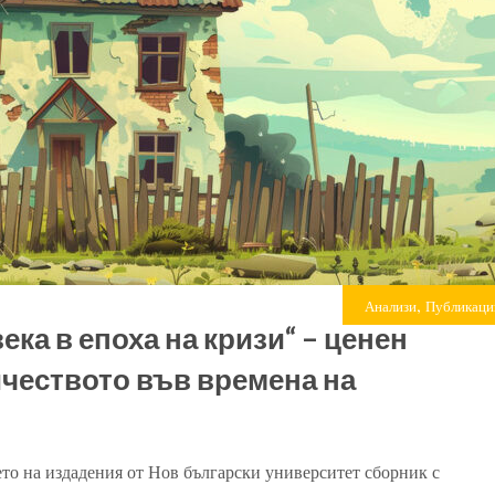
,
Анализи
Публикаци
ека в епоха на кризи“ – ценен
чеството във времена на
ието на издадения от Нов български университет сборник с