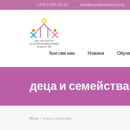
+359 2 403 20 30
info@knowhowcentre.org
Кои сме ние
Новини
Обуч
деца и семейства
Home
/
деца и семейства