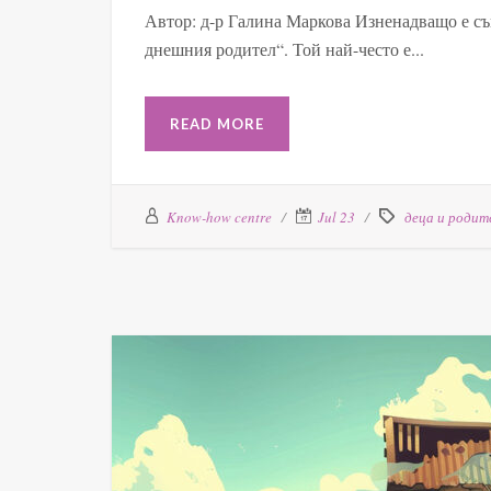
Автор: д-р Галина Маркова Изненадващо е съ
днешния родител“. Той най-често е...
READ MORE
Know-how centre
Jul 23
деца и родит