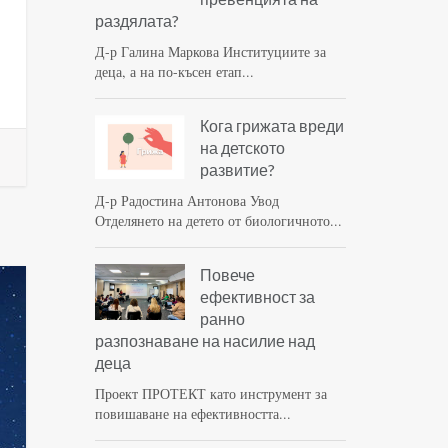
раздялата?
Д-р Галина Маркова Институциите за
деца, а на по-късен етап...
Кога грижата вреди
на детското
развитие?
Д-р Радостина Антонова Увод
Отделянето на детето от биологичното...
Повече
ефективност за
ранно
разпознаване на насилие над
деца
Проект ПРОТЕКТ като инструмент за
повишаване на ефективността...