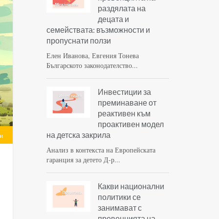
раздялата на
децата и
семействата: възможности и
пропуснати ползи
Елен Иванова, Евгения Тонева
Българското законодателство...
Инвестиции за
преминаване от
реактивен към
проактивен модел
на детска закрила
и
Анализ в контекста на Европейската
гаранция за детето Д-р...
Какви национални
политики се
занимават с
превенцията на