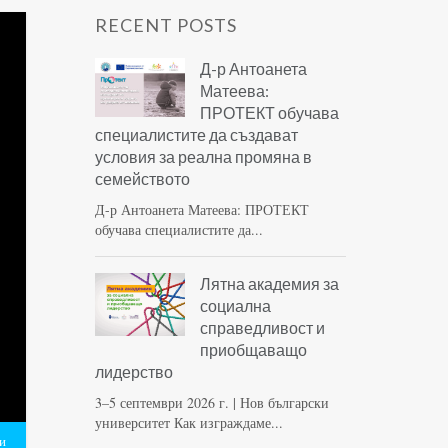
RECENT POSTS
Д-р Антоанета
Матеева:
ПРОТЕКТ обучава
специалистите да създават
условия за реална промяна в
семейството
Д-р Антоанета Матеева: ПРОТЕКТ
обучава специалистите да...
Лятна академия за
социална
справедливост и
приобщаващо
лидерство
3–5 септември 2026 г. | Нов български
университет Как изграждаме...
и