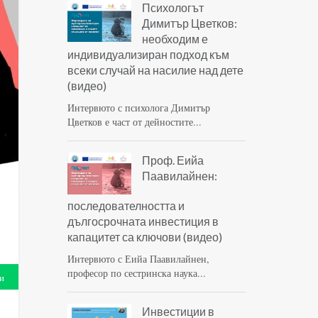
Психологът
Димитър Цветков:
необходим е
индивидуализиран подход към
всеки случай на насилие над дете
(видео)
Интервюто с психолога Димитър
Цветков е част от дейностите...
Проф. Еийа
Паавилайнен:
последователността и
дългосрочната инвестиция в
капацитет са ключови (видео)
Интервюто с Еийа Паавилайнен,
професор по сестринска наука...
и
Инвестиции в