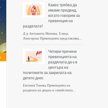
Какво трябва да
имаме предвид,
когато говорим за
превенция на
раздялата?
Д-р Антоанета Матеева, Елица
Лингорски Превенцията представлява...
Четири причини
превенцията на
и
раздялата да e в
центъра на
политиките за закрилата на
детето днес
Евгения Тонева Превенцията на
раздялата на децата и семействата...