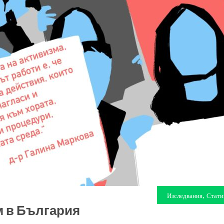
,
Изследвания
Стати
м в България