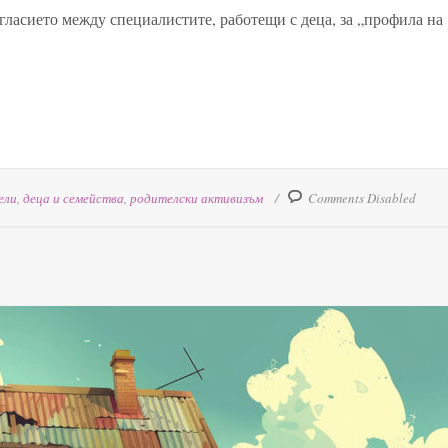
гласието между специалистите, работещи с деца, за „профила на
ели
,
деца и семейства
,
родителски активизъм
Comments Disabled