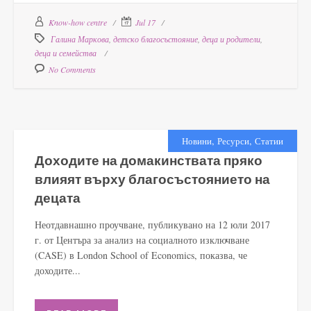
Know-how centre
Jul 17
Галина Маркова
,
детско благосъстояние
,
деца и родители
,
деца и семейства
No Comments
,
,
Новини
Ресурси
Статии
Доходите на домакинствата пряко
влияят върху благосъстоянието на
децата
Неотдавнашно проучване, публикувано на 12 юли 2017
г. от Центъра за анализ на социалното изключване
(CASE) в London School of Economics, показва, че
доходите...