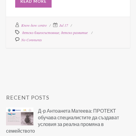
READ MORE
Know-how centre
Jul 17
детско благосъстояние
,
детско развитие
No Comments
RECENT POSTS
Д-р Антоанета Матеева: ПРОТЕКТ
обучава специалистите да създават
условия за реална промяна в
семейството