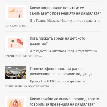
Какви национални политики се
занимават с превенцията на раздялата?
Д-р Галина Маркова Институциите за деца, а на
по-късен етап...
Кога грижата вреди на детското
развитие?
Д-р Радостина Антонова Увод Отделянето на
детето от биологичното...
Повече ефективност за ранно
разпознаване на насилие над деца
Проект ПРОТЕКТ като инструмент за
повишаване на ефективността...
Какво трябва да имаме предвид, когато
говорим за превенция на раздялата?