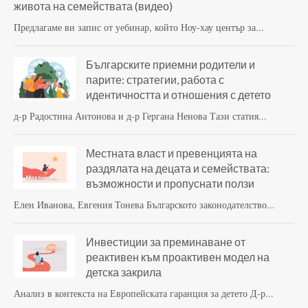
живота на семействата (видео)
Предлагаме ви запис от уебинар, който Ноу-хау център за...
Българските приемни родители и
парите: стратегии, работа с
идентичността и отношения с детето
д-р Радостина Антонова и д-р Гергана Ненова Тази статия...
Местната власт и превенцията на
раздялата на децата и семействата:
възможности и пропуснати ползи
Елен Иванова, Евгения Тонева Българското законодателство...
Инвестиции за преминаване от
реактивен към проактивен модел на
детска закрила
Анализ в контекста на Европейската гаранция за детето Д-р...