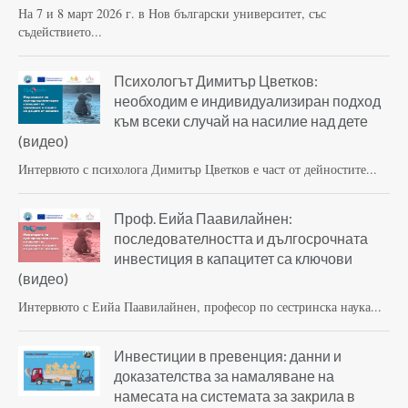
На 7 и 8 март 2026 г. в Нов български университет, със
съдействието...
Психологът Димитър Цветков:
необходим е индивидуализиран подход
към всеки случай на насилие над дете
(видео)
Интервюто с психолога Димитър Цветков е част от дейностите...
Проф. Еийа Паавилайнен:
последователността и дългосрочната
инвестиция в капацитет са ключови
(видео)
Интервюто с Еийа Паавилайнен, професор по сестринска наука...
Инвестиции в превенция: данни и
доказателства за намаляване на
намесата на системата за закрила в