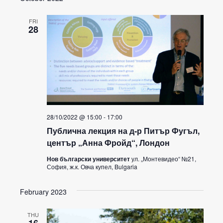
FRI
28
28/10/2022 @ 15:00
-
17:00
Публична лекция на д-р Питър Фугъл,
център „Анна Фройд“, Лондон
Нов български университет
ул. „Монтевидео“ №21,
София, ж.к. Овча купел, Bulgaria
February 2023
THU
16