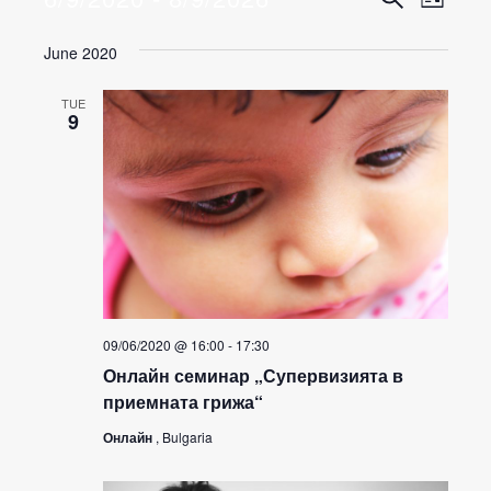
LIST
Select
Search
View
date.
June 2020
and
Navig
Views
TUE
9
Navigatio
09/06/2020 @ 16:00
-
17:30
Онлайн семинар „Супервизията в
приемната грижа“
Онлайн
, Bulgaria