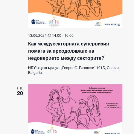
13/06/2024 @ 14:00
-
16:00
Как междусекторната супервизия
помага за преодоляване на
недоверието между секторите?
НБУ в центъра
ул. „Георги С. Раковски“ 191Б, София,
Bulgaria
THU
20