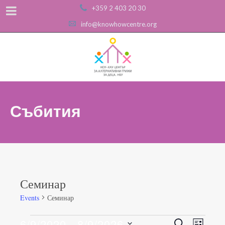
+359 2 403 20 30
info@knowhowcentre.org
Събития
Семинар
Events
Семинар
Events
6/9/2020
 - 
8/9/2026
Events
Even
SEARCH