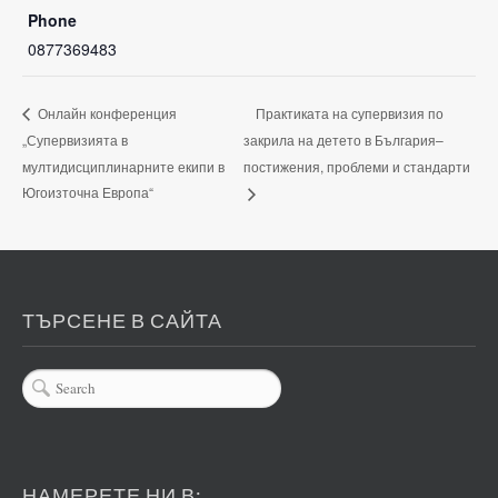
Phone
0877369483
Практиката на супервизия по
Онлайн конференция
„Супервизията в
закрила на детето в България–
мултидисциплинарните екипи в
постижения, проблеми и стандарти
Югоизточна Европа“
ТЪРСЕНЕ В САЙТА
НАМЕРЕТЕ НИ В: