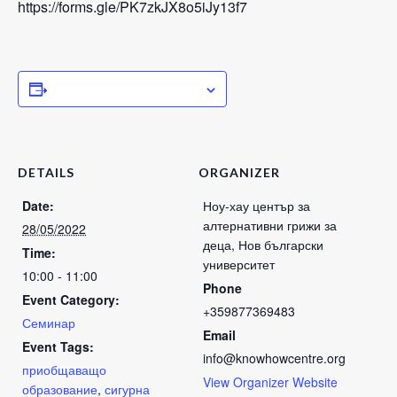
https://forms.gle/PK7zkJX8o5iJy13f7
ADD TO CALENDAR
DETAILS
ORGANIZER
Date:
Ноу-хау център за
алтернативни грижи за
28/05/2022
деца, Нов български
Time:
университет
10:00 - 11:00
Phone
Event Category:
+359877369483
Семинар
Email
Event Tags:
info@knowhowcentre.org
приобщаващо
View Organizer Website
образование
,
сигурна