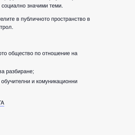
 социално значими теми.
елите в публичното пространство в
нтрол.
ото общество по отношение на
ва разбиране;
 обучителни и комуникационни
TA