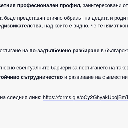
заинтересовани от
ответния професионален профил,
а бъде представян етично образът на децата и родит
, над които е видно, че те нямат ко
едизвикателства
постигане на
в българск
по-задълбочено разбиране
носно евентуалните бариери за постигането на тако
и развиване на съвместни
тойчиво сътрудничество
 на следния линк:
https://forms.gle/oCy2GhyakUbojBm