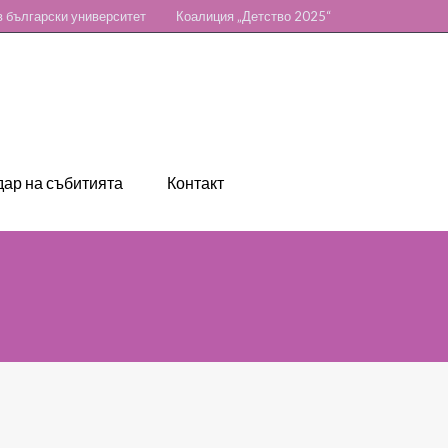
 български университет
Коалиция „Детство 2025“
ар на събитията
Контакт