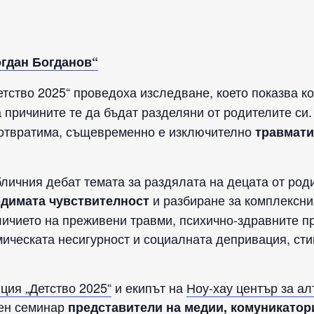
гдан Богданов“
тство 2025“ проведоха изследване, което показва к
са причините те да бъдат разделяни от родителите си.
едотвратима, същевременно е изключително
травмати
личния дебат темата за раздялата на децата от роди
и разбиране за комплексн
димата чувствителност
ичието на преживени травми, психично-здравните пр
ическата несигурност и социалната депривация, сти
ция „Детство 2025“
и екипът на
Ноу-хау център за ал
тен семинар
представители на медии, комуникатор