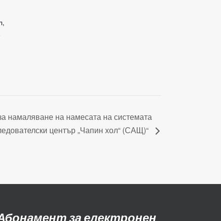
л
,
e
 за намаляване на намесата на системата
следователски център „Чапин хол“ (САЩ)“
Абонамент за електронен