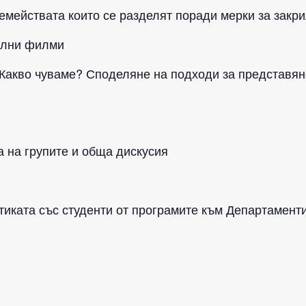
 семействата които се разделят поради мерки за закр
тални филми
: Какво чуваме? Споделяне на подходи за представян
а на групите и обща дискусия
актиката със студенти от програмите към Департамен