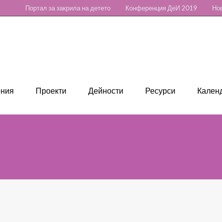
Портал за закрила на детето
Конференция ДеИ 2019
Нов
ения
Проекти
Дейности
Ресурси
Календ