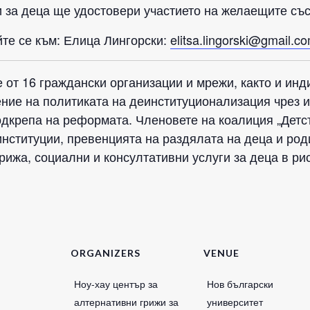
и за деца ще удостовери участието на желаещите със
те се към: Елица Лингорски:
elitsa.lingorski@gmail.c
 от 16 граждански организации и мрежи, както и ин
ение на политиката на деинституционализация чрез 
дкрепа на реформата. Членовете на коалиция „Детст
институции, превенцията на раздялата на деца и род
ижа, социални и консултативни услуги за деца в рис
ORGANIZERS
VENUE
Ноу-хау център за
Нов български
алтернативни грижи за
университет