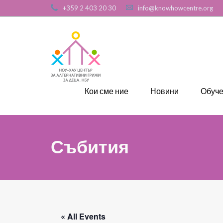
+359 2 403 20 30
info@knowhowcentre.org
Кои сме ние
Новини
Обуч
Събития
« All Events