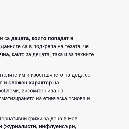
ои са
децата, които попадат в
 Данните са в подкрепа на тезата, че
както за децата, така и за техните
чна,
телите им и изоставянето на деца се
ия и
на
сложен характер
облеми, високите нива на
гматизирането на етническа основа и
тернативни грижи за деца
в Нов
и (журналисти, инфлуенсъри,