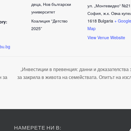
деца, Нов български
ул. „Монтевидео“ №21
университет
София, ж.к. Овча купе
Коалиция “Детство
1618
Bulgaria
+ Googl
ory:
2025”
Map
View Venue Website
nbu.bg
„Инвестиции в превенция: данни и доказателства
н за
за закрила в живота на семействата. Опитът на из
НАМЕРЕТЕ НИ В: