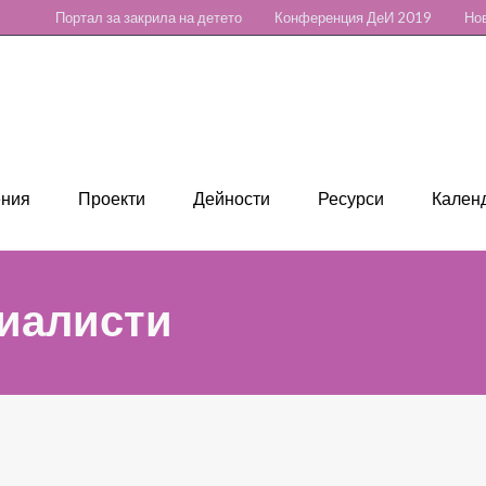
Портал за закрила на детето
Конференция ДеИ 2019
Нов
ения
Проекти
Дейности
Ресурси
Календ
циалисти