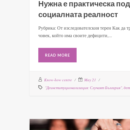
Нужна е практическа по
социалната реалност
Рубрика: От изследователския терен Как да тр
човек, който има своите дефицити,...
READ MORE
Know-how centre
May 21
"Деинституционализация: Случаят България"
,
дет