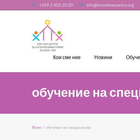
+359 2 403 20 30
info@knowhowcentre.org
Кои сме ние
Новини
Обуч
обучение на спе
Home
/
обучение на специалисти