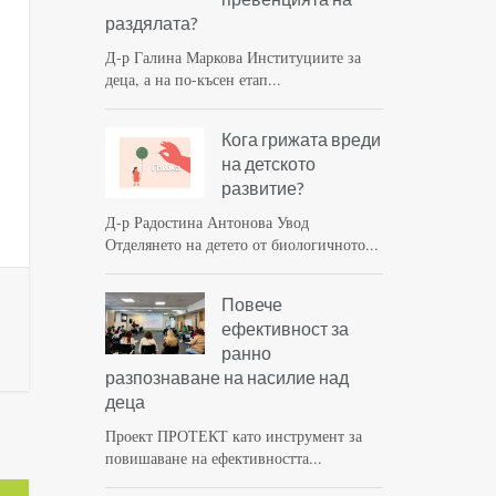
раздялата?
Д-р Галина Маркова Институциите за
деца, а на по-късен етап...
Кога грижата вреди
на детското
развитие?
Д-р Радостина Антонова Увод
Отделянето на детето от биологичното...
Повече
ефективност за
ранно
разпознаване на насилие над
деца
Проект ПРОТЕКТ като инструмент за
повишаване на ефективността...