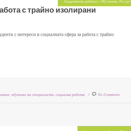
,
,
Академична дейност
Обучения
Ресурс
абота с трайно изолирани
уденти с интереси в социалната сфера за работа с трайно
тояние
,
обучение на специалисти
,
социална работа
No Comments