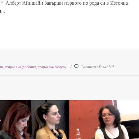
я.“ Алберт Айнщайн Завърши първото по рода си в Източна
...
ти
,
социална работа
,
социални услуги
Comments Disabled