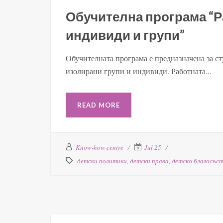
Обучителна програма “Р
индивиди и групи”
Обучителната програма е предназначена за ст
изолирани групи и индивиди. Работната...
READ MORE
Know-how centre
Jul 25
детски политики
,
детски права
,
детско благосъс