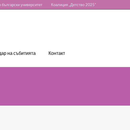
 български университет
Коалиция „Детство 2025“
ар на събитията
Контакт