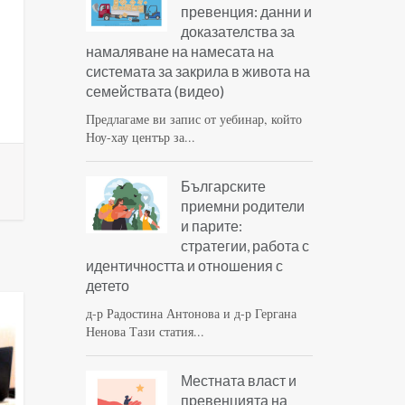
превенция: данни и
доказателства за
намаляване на намесата на
системата за закрила в живота на
семействата (видео)
Предлагаме ви запис от уебинар, който
Ноу-хау център за...
Българските
приемни родители
и парите:
стратегии, работа с
идентичността и отношения с
детето
д-р Радостина Антонова и д-р Гергана
Ненова Тази статия...
Местната власт и
превенцията на