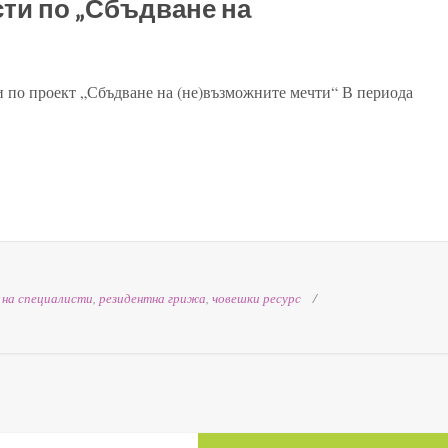
ти по „Сбъдване на
 по проект „Сбъдване на (не)възможните мечти“ В периода
 на специалисти
,
резидентна грижа
,
човешки ресурс