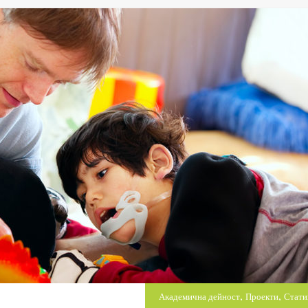
,
,
Академична дейност
Проекти
Стати