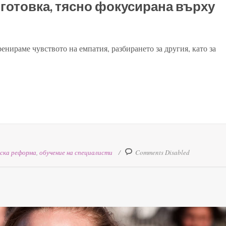
дготовка, тясно фокусирана върху
енираме чувството на емпатия, разбирането за другия, като за
ска реформа
,
обучение на специалисти
Comments Disabled