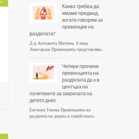
и
Какво трябва да
имаме предвид,
когато говорим за
превенция на
раздялата?
Д-р Антоанета Матеева, Елица
Лингорски Превенцията представлява...
Четири причини
превенцията на
раздялата да e в
центъра на
политиките за закрилата на
детето днес
Евгения Тонева Превенцията на
раздялата на децата и семействата...