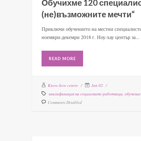
Обучихме 120 специалис
(не)възможните мечти“
Приключи обучението на местни специалисти
ноември-декемри 2018 г. Ноу-хау център за...
READ MORE
Know-how centre
Jan 02
квалификация на социалните работници
,
обучение
Comments Disabled