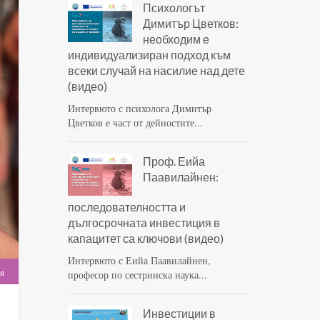
Психологът
Димитър Цветков:
необходим е
индивидуализиран подход към
всеки случай на насилие над дете
(видео)
Интервюто с психолога Димитър
Цветков е част от дейностите...
Проф. Еийа
Паавилайнен:
последователността и
дългосрочната инвестиция в
капацитет са ключови (видео)
Интервюто с Еийа Паавилайнен,
я
професор по сестринска наука...
Инвестиции в