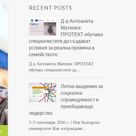
RECENT POSTS
Д-р Антоанета
Матеева:
ПРОТЕКТ обучава
специалистите да създават
условия за реална промяна в
семейството
Д-р Антоанета Матеева: ПРОТЕКТ
обучава специалистите да...
Лятна академия за
социална
справедливост и
приобщаващо
лидерство
3–5 септември 2026 г. | Нов български
университет Как изграждаме...
и