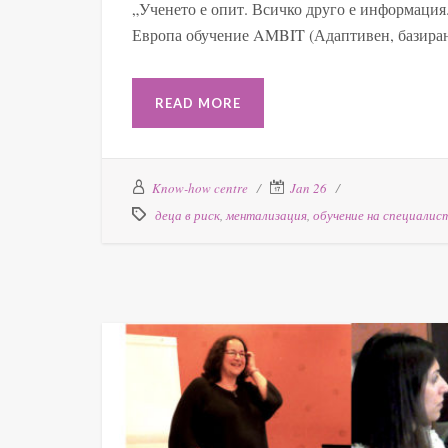
„Ученето е опит. Всичко друго е информаци
Европа обучение AMBIT (Адаптивен, базиран
READ MORE
Know-how centre
Jan 26
деца в риск
,
ментализация
,
обучение на специалис