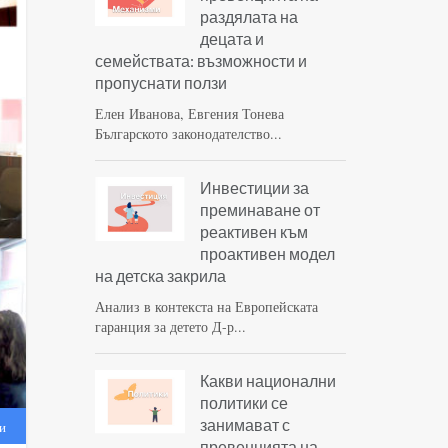
раздялата на
децата и
семействата: възможности и
пропуснати ползи
Елен Иванова, Евгения Тонева
Българското законодателство...
Инвестиции за
преминаване от
реактивен към
проактивен модел
на детска закрила
Анализ в контекста на Европейската
гаранция за детето Д-р...
Какви национални
политики се
занимават с
и
превенцията на