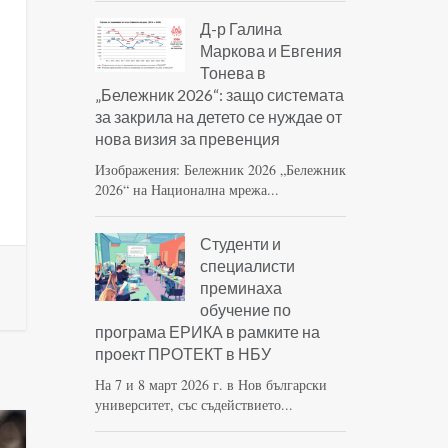
Д-р Галина
Маркова и Евгения
Тонева в
„Бележник 2026“: защо системата
за закрила на детето се нуждае от
нова визия за превенция
Изображения: Бележник 2026 „Бележник
2026“ на Национална мрежа...
Студенти и
специалисти
преминаха
обучение по
програма ЕРИКА в рамките на
проект ПРОТЕКТ в НБУ
На 7 и 8 март 2026 г. в Нов български
университет, със съдействието...