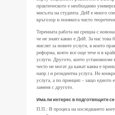
практическото е необходимо универси
мисълта на студента. ДеИ е много сп
кръгозор и понякога чисто теоретичн
Теренната работа ни срещна с новоназ
че не знаят какво е ДеИ. За нас това
мислят за новите услуги, в които пра
реформа, която все още тече и в край
услуги. Другото, което установихме 
често не могат да кажат каква е при
напр.) и резидентна услуга. Не конкр
услуга, а по принцип – защо едното е
заменя с другото.
Има ли интерес в подготвящите се
П.П.: В процеса на изследването кое