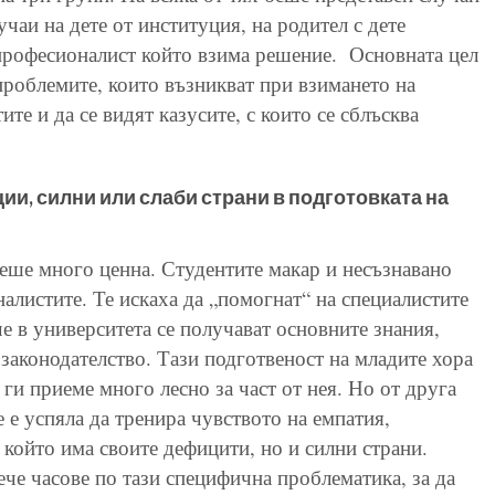
учаи на дете от институция, на родител с дете
професионалист който взима решение.
Основната цел
проблемите, които възникват при взимането на
те и да се видят казусите, с които се сблъсква
ии, силни или слаби страни в подготовката на
беше много ценна. Студентите макар и несъзнавано
алистите. Те искаха да „помогнат“ на специалистите
че в университета се получават основните знания,
законодателство. Тази подготвеност на младите хора
 ги приеме много лесно за част от нея. Но от друга
е е успяла да тренира чувството на емпатия,
, който има своите дефицити, но и силни страни.
че часове по тази специфична проблематика, за да