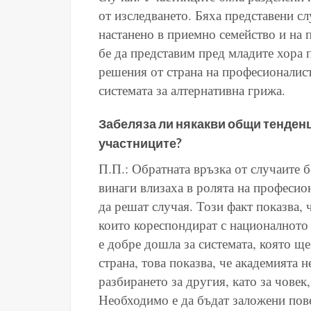
от изследването. Бяха представени сл
настанено в приемно семейство и на 
бе да представим пред младите хора 
решения от страна на професионалисти
системата за алтернативна грижа.
Забеляза ли някакви общи тенденц
участниците?
П.П.: Обратната връзка от случаите 
винаги влизаха в ролята на професион
да решат случая. Този факт показва, 
които кореспондират с националното 
е добре дошла за системата, която ще
страна, това показва, че академията н
разбирането за другия, като за човек
Необходимо е да бъдат заложени пове