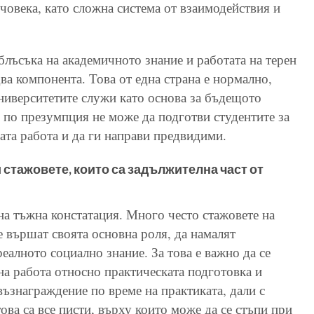
 човека, като сложна система от взаимодействия и
блъсъка на академичното знание и работата на терен
ва компонента. Това от една страна е нормално,
университетите служи като основа за бъдещото
о по презумпция не може да подготви студентите за
та работа и да ги направи предвидими.
 стажовете, които са задължителна част от
дна тъжна констатация. Много често стажовете на
е вършат своята основна роля, да намалят
еалното социално знание. За това е важно да се
а работа относно практическата подготовка и
възнаграждение по време на практиката, дали с
това са все писти, върху които може да се стъпи при