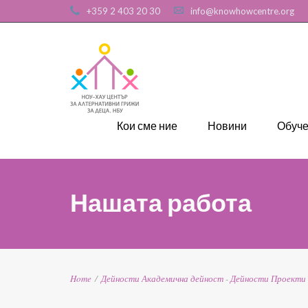
+359 2 403 20 30
info@knowhowcentre.org
Кои сме ние
Новини
Обуч
Нашата работа
Home
/
Дейности
Академична дейност
-
Дейности
Проекти