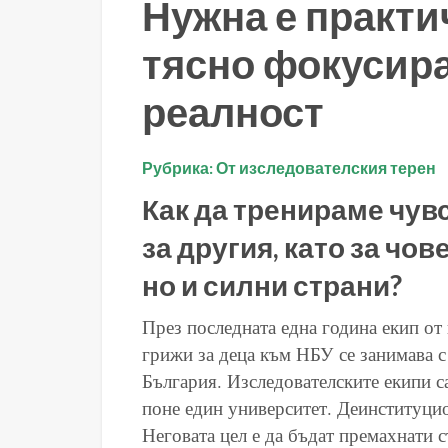
Нужна е практи
тясно фокусир
реалност
Рубрика: От изследователския терен
Как да тренираме чув
за другия, като за чо
но и силни страни?
През последната една година екип от
грижи за деца към НБУ
се занимава 
България. Изследователските екипи са
поне един университет. Деинституцио
Неговата цел е да бъдат премахнати 