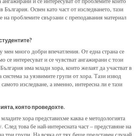
а ангажирани и се интересуват от проблемите които
 България. Освен като част от изследването, тази
е на проблемите свързани с преподавания материал
 студентите?
 у мен много добри впечатления. От една страна се
о се интересуват и се чувстват ангажирани с този
 България има млади хора, които желаят да участват в
 система за уязвимите групи от хора. Тази извод
 самото изследване, а именно, интересна ли е тази
ията, която проведохте.
д младите хора представихме каква е методологията
у. След това бе най-интересната част – представяне на
на три групи. На всяка от тях беше представен случай