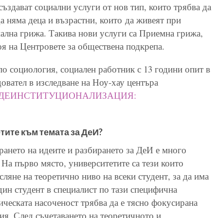
здават социални услуги от нов тип, които трябва да
да няма деца и възрастни, които
да живеят при
ална грижа. Такива нови услуги са Приемна грижа,
 на Центровете за обществена подкрепа.
по социология, социален работник с 13 години опит в
едовател в изследване на Ноу-хау центъра
 ДЕИНСТИТУЦИОНАЛИЗАЦИЯ:
тите към темата за ДеИ?
ирането на идеите и разбирането за ДеИ е много
На първо място, университетите са тези които
сляне на теоретично ниво на всеки студент, за да има
дин студент в специалист по тази специфична
ическата насоченост трябва да е тясно фокусирана
ия. След съчетаването на теоретичното и