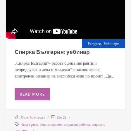
,
Ресурси
Уебинари
Спирка България: уебинар
„Спирка България“– работа с деца мигранти и
непридружени деца и младежи“ е заключителен
електронен семинар на английски език по проект „Да...
READ MORE
Know-how centre
Feb 21
деца в риск
,
деца мигранти
,
социална работа
,
социални
политики