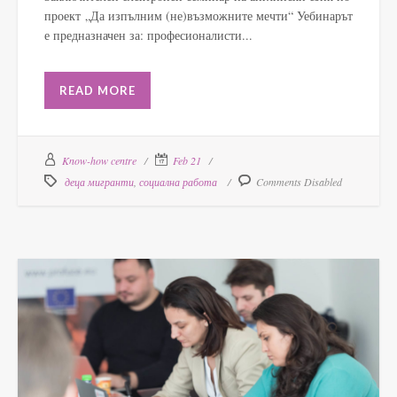
проект „Да изпълним (не)възможните мечти“ Уебинарът
е предназначен за: професионалисти...
READ MORE
Know-how centre
Feb 21
деца мигранти
,
социална работа
Comments Disabled