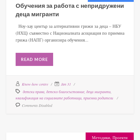
Обучения за работа с непридружени
деца мигранти
Ноу-хау център за алтернативни грижи за деца – НБУ
(НХЦ) съвместно с Националната асоциация по приемна
грижа (НАПГ) организира обучения...
READ MORE
Know-how centre
Jan 31
детски права
,
детско благосъстояние
,
деца мигранти
,
квалификация на социалните работници
,
приемни родители
Comments Disabled
,
Методики
Проекти