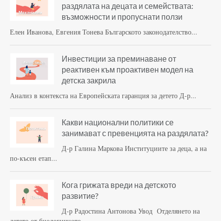
раздялата на децата и семействата:
възможности и пропуснати ползи
Елен Иванова, Евгения Тонева Българското законодателство...
Инвестиции за преминаване от
реактивен към проактивен модел на
детска закрила
Анализ в контекста на Европейската гаранция за детето Д-р...
Какви национални политики се
занимават с превенцията на раздялата?
Д-р Галина Маркова Институциите за деца, а на
по-късен етап...
Кога грижата вреди на детското
развитие?
Д-р Радостина Антонова Увод Отделянето на
детето от биологичното...