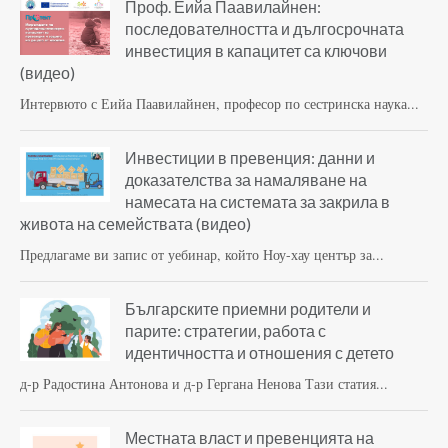
Проф. Еийа Паавилайнен:
последователността и дългосрочната
инвестиция в капацитет са ключови
(видео)
Интервюто с Еийа Паавилайнен, професор по сестринска наука...
Инвестиции в превенция: данни и
доказателства за намаляване на
намесата на системата за закрила в
живота на семействата (видео)
Предлагаме ви запис от уебинар, който Ноу-хау център за...
Българските приемни родители и
парите: стратегии, работа с
идентичността и отношения с детето
д-р Радостина Антонова и д-р Гергана Ненова Тази статия...
Местната власт и превенцията на