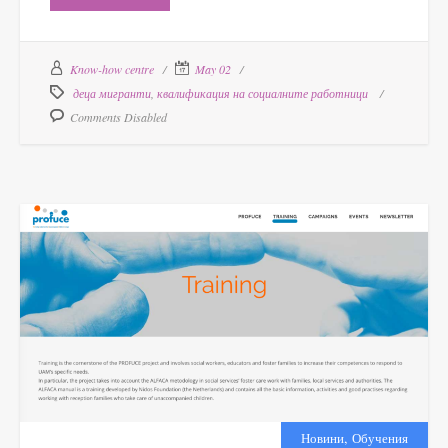
Know-how centre
May 02
деца мигранти
,
квалификация на социалните работници
Comments Disabled
,
Новини
Обучения