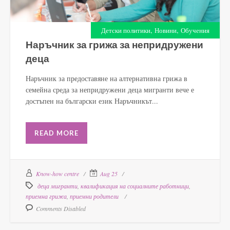
,
,
Детски политики
Новини
Обучения
Наръчник за грижа за непридружени
деца
Наръчник за предоставяне на алтернативна грижа в
семейна среда за непридружени деца мигранти вече е
достъпен на български език Наръчникът...
READ MORE
Know-how centre
Aug 25
деца мигранти
,
квалификация на социалните работници
,
приемна грижа
,
приемни родители
Comments Disabled