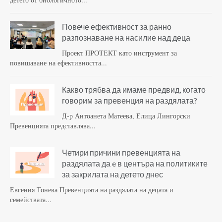
Повече ефективност за ранно
разпознаване на насилие над деца
Проект ПРОТЕКТ като инструмент за
повишаване на ефективността...
Какво трябва да имаме предвид, когато
говорим за превенция на раздялата?
Д-р Антоанета Матеева, Елица Лингорски
Превенцията представлява...
Четири причини превенцията на
раздялата да e в центъра на политиките
за закрилата на детето днес
Евгения Тонева Превенцията на раздялата на децата и
семействата...