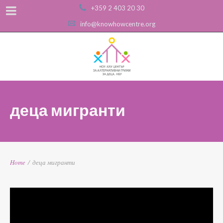
+359 2 403 20 30
info@knowhowcentre.org
деца мигранти
Home
/
деца мигранти