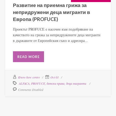
Развитие на приемна грижа за
непридружени деца мигранти в
Европа (PROFUCE)
Проектът PROFUCE e насочен към подобряване на
качеството на грижа за непридружените деца мигранти
в държавите от Европейския съюз и адресира...
READ MORE
Know-how centre
Oct 01
ALFACA
,
PROFUCE
,
детски права
,
деца мигранти
Comments Disabled