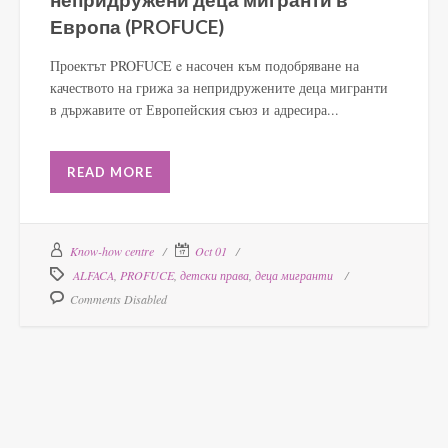
Европа (PROFUCE)
Проектът PROFUCE e насочен към подобряване на
качеството на грижа за непридружените деца мигранти
в държавите от Европейския съюз и адресира...
READ MORE
Know-how centre
Oct 01
ALFACA
,
PROFUCE
,
детски права
,
деца мигранти
Comments Disabled