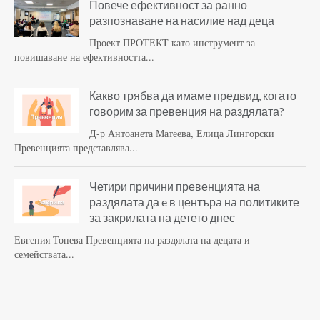
Повече ефективност за ранно
разпознаване на насилие над деца
Проект ПРОТЕКТ като инструмент за
повишаване на ефективността...
Какво трябва да имаме предвид, когато
говорим за превенция на раздялата?
Д-р Антоанета Матеева, Елица Лингорски
Превенцията представлява...
Четири причини превенцията на
раздялата да e в центъра на политиките
за закрилата на детето днес
Евгения Тонева Превенцията на раздялата на децата и
семействата...