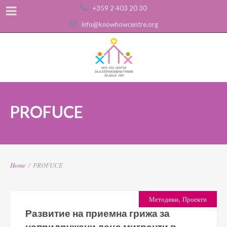
+359 2 403 20 30
info@knowhowcentre.org
PROFUCE
Home
/
PROFUCE
,
Методики
Проекти
Развитие на приемна грижа за
непридружени деца мигранти в