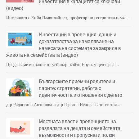
инвестиция в капацитет са ключови
(видео)
Интервюто с Еийа Паавилайнен, професор по сестринска наука...
Инвестиции в превенция: данни и
доказателства за намаляване на
намесата на системата за закрила в
живота на семействата (видео)
Предлагаме ви запис от уебинар, който Ноу-хау център за...
Българските приемни родители и
парите: стратегии, работа с
идентичността и отношения с детето
д-р Радостина Антонова и д-р Гергана Ненова Тази статия...
Местната власт и превенцията на
раздялата на децата и семействата:
възможности и пропуснати ползи