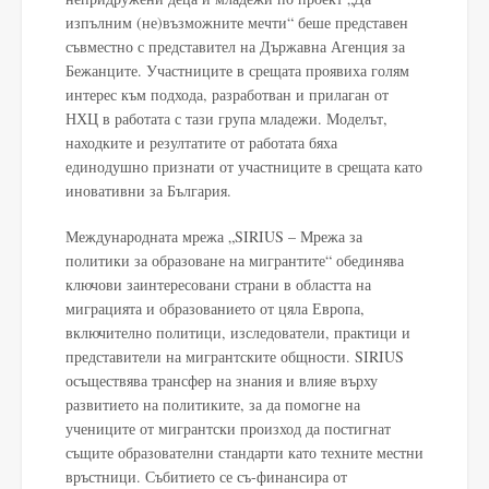
изпълним (не)възможните мечти“ беше представен
съвместно с представител на Държавна Агенция за
Бежанците. Участниците в срещата проявиха голям
интерес към подхода, разработван и прилаган от
НХЦ в работата с тази група младежи. Моделът,
находките и резултатите от работата бяха
единодушно признати от участниците в срещата като
иновативни за България.
Международната мрежа „SIRIUS – Мрежа за
политики за образоване на мигрантите“ обединява
ключови заинтересовани страни в областта на
миграцията и образованието от цяла Европа,
включително политици, изследователи, практици и
представители на мигрантските общности. SIRIUS
осъществява трансфер на знания и влияе върху
развитието на политиките, за да помогне на
учениците от мигрантски произход да постигнат
същите образователни стандарти като техните местни
връстници. Събитието се съ-финансира от