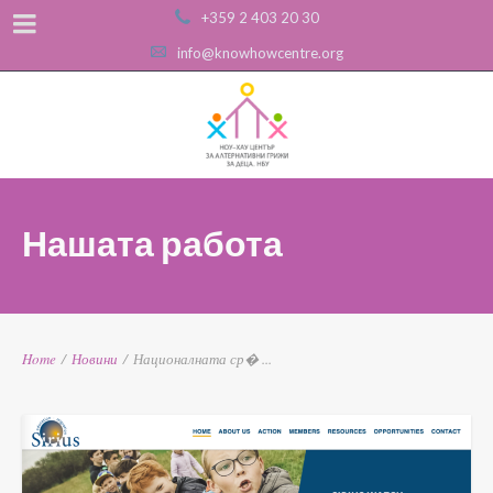
+359 2 403 20 30
info@knowhowcentre.org
Нашата работа
Home
/
Новини
/
Националната ср� ...