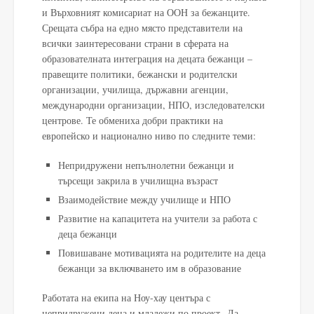
и Върховният комисариат на ООН за бежанците.
Срещата събра на едно място представители на
всички заинтересовани страни в сферата на
образователната интеграция на децата бежанци –
правещите политики, бежански и родителски
организации, училища, държавни агенции,
международни организации, НПО, изследователски
центрове. Те обмениха добри практики на
европейско и национално ниво по следните теми:
Непридружени непълнолетни бежанци и
търсещи закрила в училищна възраст
Взаимодействие между училище и НПО
Развитие на капацитета на учители за работа с
деца бежанци
Повишаване мотивацията на родителите на деца
бежанци за включването им в образование
Работата на екипа на Ноу-хау центъра с
непридружени деца и младежи по проект „Да