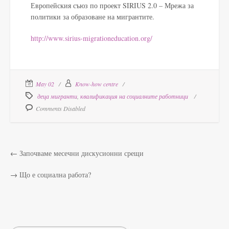
Европейския съюз по проект SIRIUS 2.0 – Мрежа за
политики за образоване на мигрантите.
http://www.sirius-migrationeducation.org/
May 02
Know-how centre
деца мигранти
,
квалификация на социалните работници
Comments Disabled
←
Започваме месечни дискусионни срещи
→
Що е социална работа?