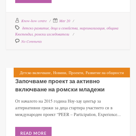
Know-how centre
Mar 20
детско развитие
,
деца и семейства
,
маргинализация
,
община
Кюстендил
,
ромски изследователи
No Comments
,
,
,
Детско включване
Новини
Проекти
Развитие на общности
Започваме проект за активно
включване на ромски младежи
От началото на 2015 година Ноу-хау център за
алтернативни грижи за деца стартира участието си в
международен проект “PEER – Participation, Experience...
READ MORE