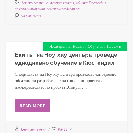
детско развитие
,
маргинализация
,
община Кюстендил
,
ромска интеграция
,
ромски изследователи
No Comments
,
,
,
Изследвания
Новини
Обучения
Проекти
Екипът на Ноу-хау центъра проведе
еднодневно обучение в Кюстендил
Специалисти на Ноу-хау центъра проведоха еднодневно
обучение за разработване на социални проекти с
изследователите по проекта „Спиране...
READ MORE
Know-how centre
Feb 11