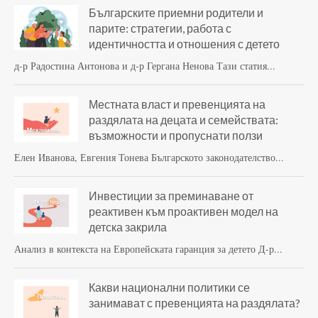
Българските приемни родители и
парите: стратегии, работа с
идентичността и отношения с детето
д-р Радостина Антонова и д-р Гергана Ненова Тази статия...
Местната власт и превенцията на
раздялата на децата и семействата:
възможности и пропуснати ползи
Елен Иванова, Евгения Тонева Българското законодателство...
Инвестиции за преминаване от
реактивен към проактивен модел на
детска закрила
Анализ в контекста на Европейската гаранция за детето Д-р...
Какви национални политики се
занимават с превенцията на раздялата?