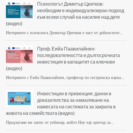
Психологът Димитър Цветков:
необходим е индивидуализиран подход
към всеки случай на насилие над дете
(видео)
Интервюто с психолога Димитър Цветков е част от дейностите...
Проф. Еийа Паавилайнен:
последователността и дългосрочната
инвестиция в капацитет са ключови
(видео)
Интервюто с Еийа Паавилайнен, професор по сестринска наука...
Инвестиции в превенция: данни и
доказателства за намаляване на
намесата на системата за закрила в
живота на семействата (видео)
Предлагаме ви запис от уебинар, който Ноу-хау център за...