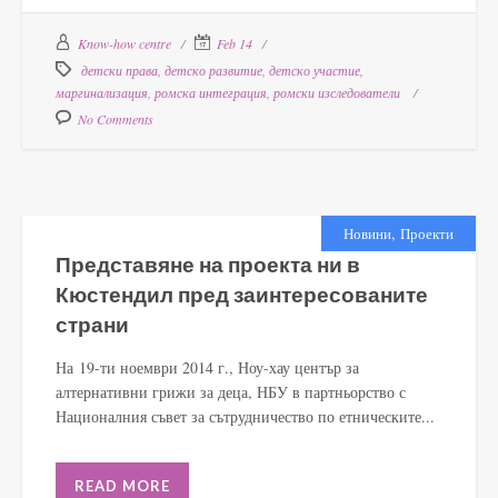
Know-how centre
Feb 14
детски права
,
детско развитие
,
детско участие
,
маргинализация
,
ромска интеграция
,
ромски изследователи
No Comments
,
Новини
Проекти
Представяне на проекта ни в
Кюстендил пред заинтересованите
страни
На 19-ти ноември 2014 г., Ноу-хау център за
алтернативни грижи за деца, НБУ в партньорство с
Националния съвет за сътрудничество по етническите...
READ MORE