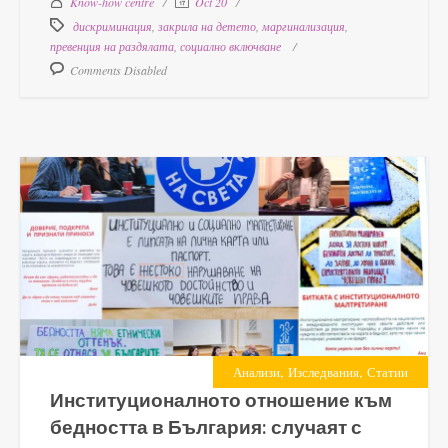
Know-how centre
Oct 20
дискриминация
,
закрила на детето
,
маргинализация
,
превенция на раздялата
,
социално включване
Comments Disabled
,
,
Анализи
Изследвания
Статии
Институционалното отношение към
бедността в България: случаят с