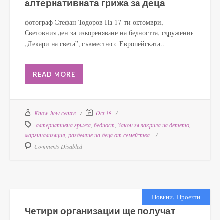
алтернативната грижа за деца
фотограф Стефан Тодоров На 17-ти октомври,
Световния ден за изкореняване на бедността, сдружение
„Лекари на света”, съвместно с Европейската...
READ MORE
Know-how centre
Oct 19
алтернативна грижа
,
бедност
,
Закон за закрила на детето
,
маргинализация
,
разделяне на деца от семейства
Comments Disabled
,
Новини
Проекти
Четири организации ще получат