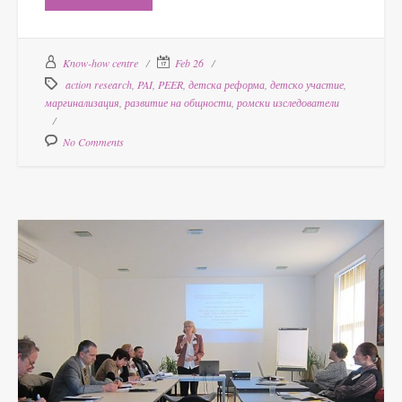
Know-how centre
Feb 26
action research
,
PAI
,
PEER
,
детска реформа
,
детско участие
,
маргинализация
,
развитие на общности
,
ромски изследователи
No Comments