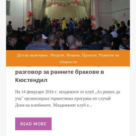
,
,
,
,
Детско включване
Модели
Новини
Проекти
Развитие на
общности
Младежка инициатива за открит
разговор за ранните бракове в
Кюстендил
На 14 февруари 2016 г. младежите от клуб „Аз реших да
уча” организираха тържествена програма по случай
Деня на влюбените. Младежкият клуб е...
READ MORE