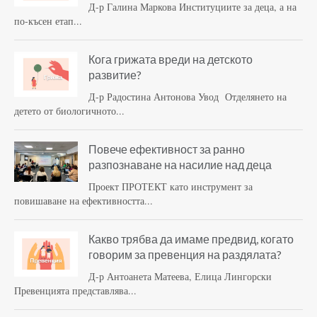
Д-р Галина Маркова Институциите за деца, а на
по-късен етап...
Кога грижата вреди на детското
развитие?
Д-р Радостина Антонова Увод Отделянето на
детето от биологичното...
Повече ефективност за ранно
разпознаване на насилие над деца
Проект ПРОТЕКТ като инструмент за
повишаване на ефективността...
Какво трябва да имаме предвид, когато
говорим за превенция на раздялата?
Д-р Антоанета Матеева, Елица Лингорски
Превенцията представлява...