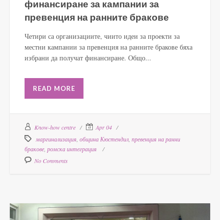
финансиране за кампании за
превенция на ранните бракове
Четири са организациите, чиито идеи за проекти за
местни кампании за превенция на ранните бракове бяха
избрани да получат финансиране. Общо...
READ MORE
Know-how centre
Apr 04
маргинализация
,
община Кюстендил
,
превенция на ранни
бракове
,
ромска интеграция
No Comments