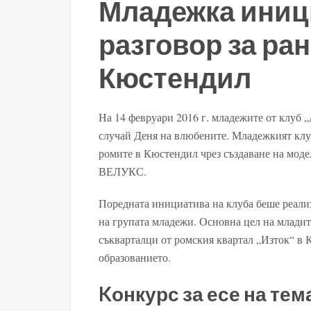
Младежка иници
разговор за ра
Кюстендил
На 14 февруари 2016 г. младежите от клуб 
случай Деня на влюбените. Младежкият клуб
ромите в Кюстендил чрез създаване на моде
ВЕЛУКС.
Поредната инициатива на клуба беше реали
на групата младежи. Основна цел на младите
съкварталци от ромския квартал „Изток“ в 
образованието.
Kонкурс за есе на тем