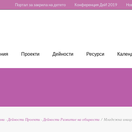
Портал за закрила на детето
Конференция ДеИ 2019
Нов
ения
Проекти
Дейности
Ресурси
Календ
ини
-
Дейности
Проекти
-
Дейности
Развитие на общности
/
Младежка иници