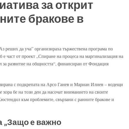
атива за открит
нните бракове в
„Аз реших да уча” организираха тържествена програма по
 е част от проект „Спиране на процеса на маргинализация на
л за развитие на общността“, финансиран от Фондация
зирана с подкрепата на Арсо Ганев и Мариан Илиев – водещи
 хора бе на този ден да насочат вниманието на своите
Кюстендил към проблемите, свързани с ранните бракове и
а „Защо е важно