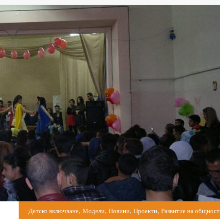
,
,
,
,
Детско включване
Модели
Новини
Проекти
Развитие на общност