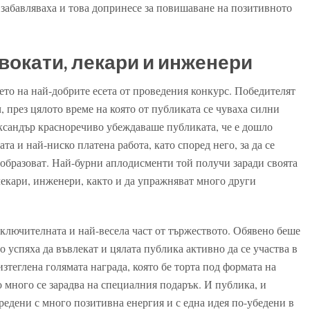
е забавляваха и това допринесе за повишаване на позитивното
двокати, лекари и инженери
то на най-добрите есета от проведения конкурс. Победителят
 през цялото време на която от публиката се чуваха силни
ксандър красноречиво убеждаваше публиката, че е дошло
та и най-ниско платена работа, като според него, за да се
е образоват. Най-бурни аплодисменти той получи заради своята
 лекари, инженери, както и да упражняват много други
ключителната и най-весела част от тържеството. Обявено беше
 успяха да въвлекат и цялата публика активно да се участва в
изтеглена голямата награда, която бе торта под формата на
то много се зарадва на специалния подарък. И публика, и
редени с много позитивна енергия и с една идея по-убедени в