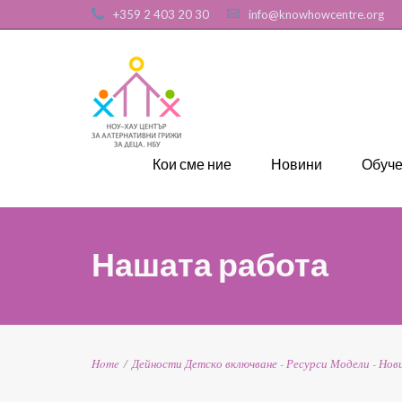
+359 2 403 20 30
info@knowhowcentre.org
Кои сме ние
Новини
Обуч
Нашата работа
Home
/
Дейности
Детско включване
-
Ресурси
Модели
-
Нов