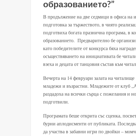
образованието?”
В продължение на две седмици в офиса на 
подготовка за тържеството, в чиято реализац
подготвиха богата празнична програма, в ко
образованието. Предварително бе организир
като победителите от конкурса бяха наград
осъществяването на инициативата бе читали
взеха и децата от танцовия състав към чита
Вечерта на 14 февруари залата на читалище
младежи и възрастни. Младежите от клуб „А
раздадоха на всички сърца с пожелания и но
подготвили.
Програмата беше открита със сценка, посвет
бурни аплодисменти от публиката. Последва
да участва в забавни игри по двойки – мом