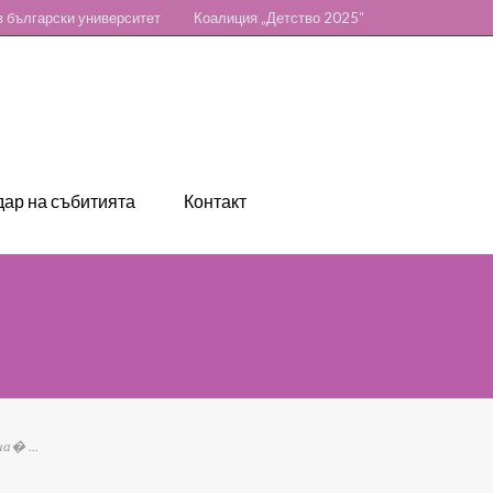
 български университет
Коалиция „Детство 2025“
ар на събитията
Контакт
а� ...