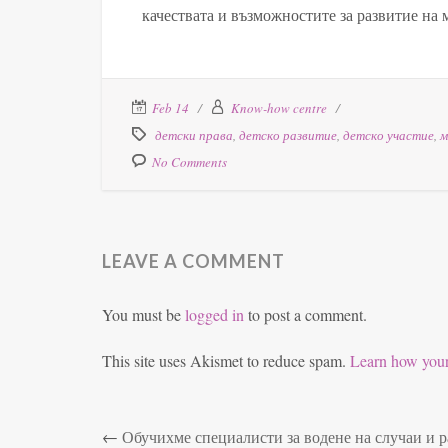
качествата и възможностите за развитие на 
Feb 14
Know-how centre
детски права
,
детско развитие
,
детско участие
,
м
No Comments
LEAVE A COMMENT
You must be
logged in
to post a comment.
This site uses Akismet to reduce spam.
Learn how your
←
Обучихме специалисти за водене на случаи и 