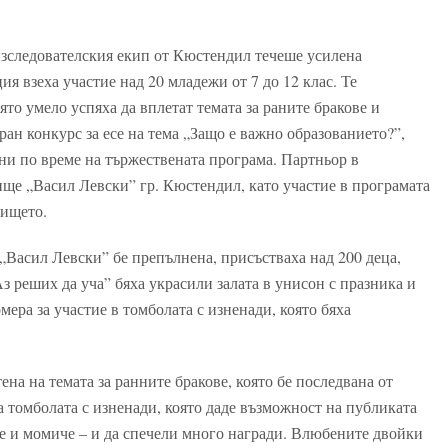
изследователския екип от Кюстендил течеше усилена
ия взеха участие над 20 младежи от 7 до 12 клас. Те
ято умело успяха да вплетат темата за раните бракове и
ан конкурс за есе на тема „Защо е важно образованието?”,
ени по време на тържествената програма. Партньор в
ще „Васил Левски” гр. Кюстендил, като участие в програмата
лището.
 „Васил Левски” бе препълнена, присъстваха над 200 деца,
з реших да уча” бяха украсили залата в унисон с празника и
мера за участие в томболата с изненади, която бяха
ена на темата за ранните бракове, която бе последвана от
 томболата с изненади, която даде възможност на публиката
че и момиче – и да спечели много награди. Влюбените двойки