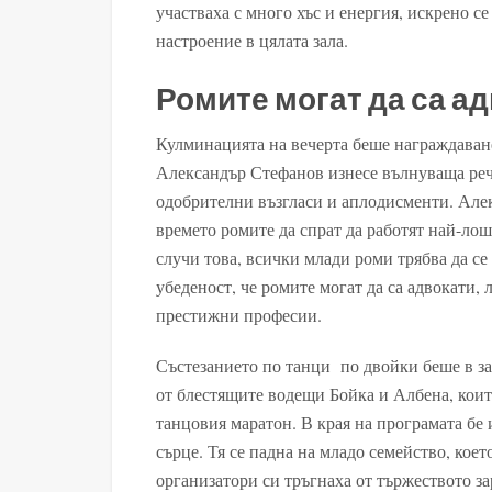
участваха с много хъс и енергия, искрено с
настроение в цялата зала.
Ромите могат да са а
Кулминацията на вечерта беше награждаване
Александър Стефанов изнесе вълнуваща реч,
одобрителни възгласи и аплодисменти. Але
времето ромите да спрат да работят най-лоша
случи това, всички млади роми трябва да с
убеденост, че ромите могат да са адвокати,
престижни професии.
Състезанието по танци по двойки беше в за
от блестящите водещи Бойка и Албена, които
танцовия маратон. В края на програмата бе 
сърце. Тя се падна на младо семейство, кое
организатори си тръгнаха от тържеството за