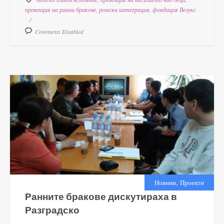
превенция на ранни бракове
,
ромска интеграция
,
фондация Велукс
Comments Disabled
,
Новини
Проекти
Ранните бракове дискутираха в
Разградско