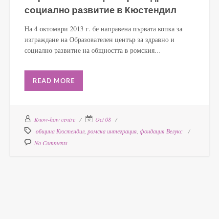
социално развитие в Кюстендил
На 4 октомври 2013 г. бе направена първата копка за
изграждане на Образователен център за здравно и
социално развитие на общността в ромския...
READ MORE
Know-how centre
Oct 08
община Кюстендил
,
ромска интеграция
,
фондация Велукс
No Comments