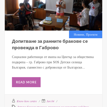
,
Новини
Проекти
Допитване за ранните бракове се
провежда в Габрово
Социални работници от екипа на Център за обществена
подкрепа – гр. Габрово при SOS Детски селища
България, съвместно с доброволци от Български...
READ MORE
Know-how centre
Jun 04
детско благосъстояние
,
превенция на насилието над деца
,