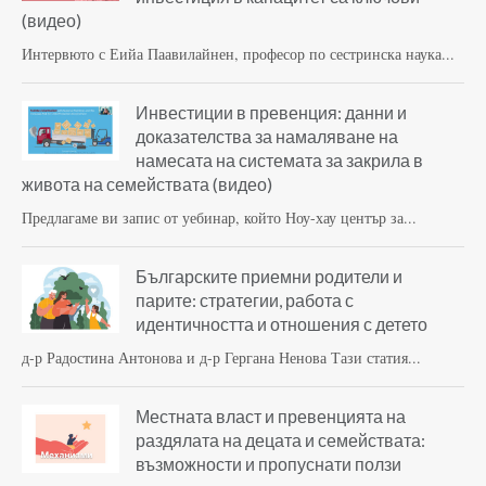
(видео)
Интервюто с Еийа Паавилайнен, професор по сестринска наука...
Инвестиции в превенция: данни и
доказателства за намаляване на
намесата на системата за закрила в
живота на семействата (видео)
Предлагаме ви запис от уебинар, който Ноу-хау център за...
Българските приемни родители и
парите: стратегии, работа с
идентичността и отношения с детето
д-р Радостина Антонова и д-р Гергана Ненова Тази статия...
Местната власт и превенцията на
раздялата на децата и семействата:
възможности и пропуснати ползи