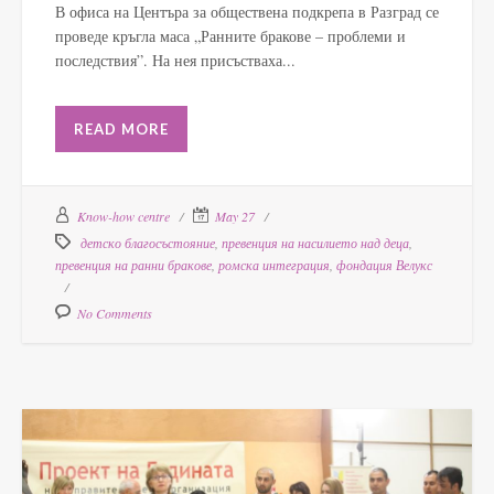
В офиса на Центъра за обществена подкрепа в Разград се
проведе кръгла маса „Ранните бракове – проблеми и
последствия”. На нея присъстваха...
READ MORE
Know-how centre
May 27
детско благосъстояние
,
превенция на насилието над деца
,
превенция на ранни бракове
,
ромска интеграция
,
фондация Велукс
No Comments