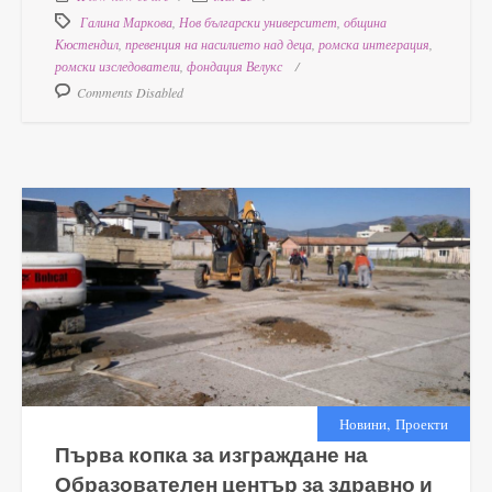
Галина Маркова
,
Нов български университет
,
община
Кюстендил
,
превенция на насилието над деца
,
ромска интеграция
,
ромски изследователи
,
фондация Велукс
Comments Disabled
,
Новини
Проекти
Първа копка за изграждане на
Образователен център за здравно и