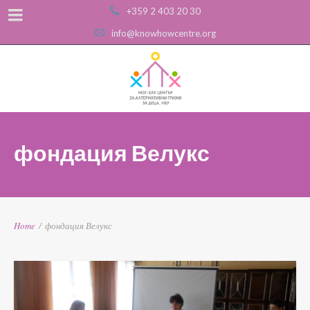
+359 2 403 20 30
info@knowhowcentre.org
фондация Велукс
Home
/
фондация Велукс