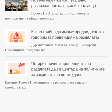
разпознаване на насилие над деца
Проект ПРОТЕКТ като инструмент за
повишаване на ефективността...
Какво трябва да имаме предвид, когато
говорим за превенция на раздялата?
Д-р Антоанета Матеева, Елица Лингорски
Превенцията представлява...
Четири причини превенцията на
раздялата да e в центъра на политиките
за закрилата на детето днес
Евгения Тонева Превенцията на раздялата на децата и
семействата...