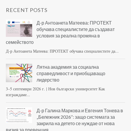
RECENT POSTS
Д-р Антоанета Матеева: ПРОТЕКТ
обучава специалистите да създават
условия за реална промяна в
семейството
Д-р Антоанета Матеева: ПРОТЕКТ обучава специалистите да...
Лятна академия за социална
справедливост и приобщаващо
лидерство
3–5 септември 2026 г. | Нов български университет Как
изграждаме...
Д-р Галина Маркова и Евгения Тонева в
„Бележник 2026“: защо системата за
закрила на детето се нуждае от нова
визия за превенция