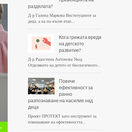
раздялата?
Д-р Галина Маркова Институциите за
деца, а на по-късен етап...
Кога грижата вреди
на детското
развитие?
Д-р Радостина Антонова Увод
Отделянето на детето от биологичното...
Повече
ефективност за
ранно
разпознаване на насилие над
деца
Проект ПРОТЕКТ като инструмент за
повишаване на ефективността...
и