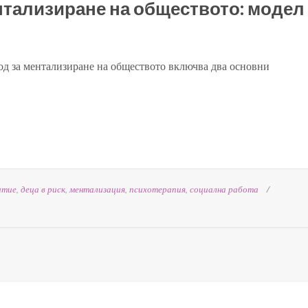
нтализиране на обществото: модел
од за ментализиране на обществото включва два основни
итие
,
деца в риск
,
ментализация
,
психотерапия
,
социална работа