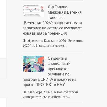
Д-р Галина
Маркова и Евгения
Тонева в
„Бележник 2026“: защо системата
за закрила на детето се нуждае от
нова визия за превенция
Изображения: Бележник 2026 „Бележник
2026“ на Национална мрежа...
Студенти и
специалисти
преминаха
обучение по
програма ЕРИКА в рамките на
проект ПРОТЕКТ в НБУ
На 7 и 8 март 2026 г. в Нов български
университет, със съдействието...