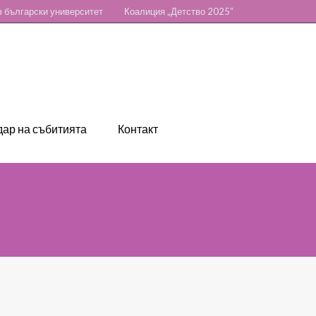
 български университет
Коалиция „Детство 2025“
ар на събитията
Контакт