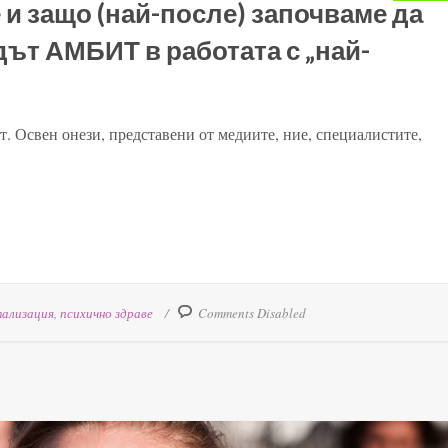
 и защо (най-после) започваме да
дът АМБИТ в работата с „най-
т. Освен онези, представени от медиите, ние, специалистите,
ализация
,
психично здраве
Comments Disabled