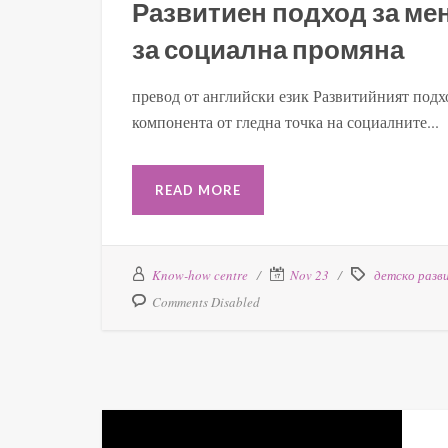
Развитиен подход за ме
за социална промяна
превод от английски език Развитийният подх
компонента от гледна точка на социалните...
READ MORE
Know-how centre
Nov 23
детско разв
Comments Disabled