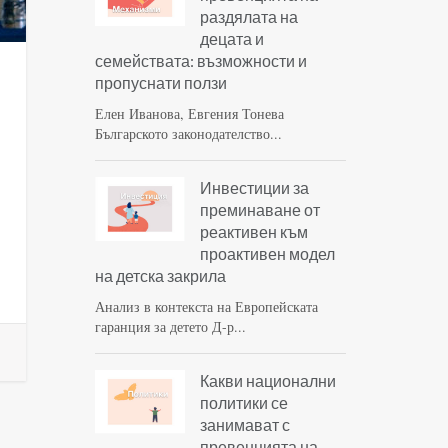
раздялата на
децата и
семействата: възможности и
пропуснати ползи
Елен Иванова, Евгения Тонева
Българското законодателство...
Инвестиции за
преминаване от
реактивен към
проактивен модел
на детска закрила
Анализ в контекста на Европейската
гаранция за детето Д-р...
Какви национални
политики се
занимават с
превенцията на