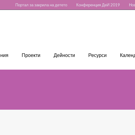
Портал за закрила на детето
Конференция ДеИ 2019
Нов
ения
Проекти
Дейности
Ресурси
Календ