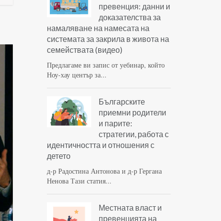
превенция: данни и
доказателства за
намаляване на намесата на
системата за закрила в живота на
семействата (видео)
Предлагаме ви запис от уебинар, който
Ноу-хау център за...
Българските
приемни родители
и парите:
стратегии, работа с
идентичността и отношения с
детето
д-р Радостина Антонова и д-р Гергана
Ненова Тази статия...
Местната власт и
превенцията на