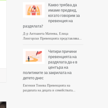
Какво трябва да
имаме предвид,
когато говорим за
превенция на
раздялата?
Д-р Антоанета Матеева, Елица
Лингорски Превенцията представлява...
Четири причини
превенцията на
раздялата да e в
центъра на
политиките за закрилата на
детето днес
Евгения Тонева Превенцията на
раздялата на децата и семействата...