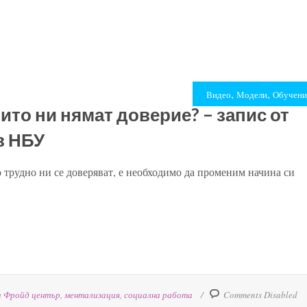
,
,
Видео
Модели
Обучени
оито ни нямат доверие? – запис от
в НБУ
о трудно ни се доверяват, е необходимо да променим начина си
а Фройд център
,
ментализация
,
социална работа
Comments Disabled