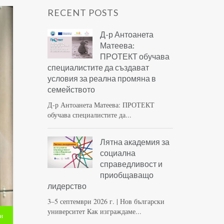
RECENT POSTS
Д-р Антоанета
Матеева:
ПРОТЕКТ обучава
специалистите да създават
условия за реална промяна в
семейството
Д-р Антоанета Матеева: ПРОТЕКТ
обучава специалистите да...
Лятна академия за
социална
справедливост и
приобщаващо
лидерство
3–5 септември 2026 г. | Нов български
университет Как изграждаме...
и