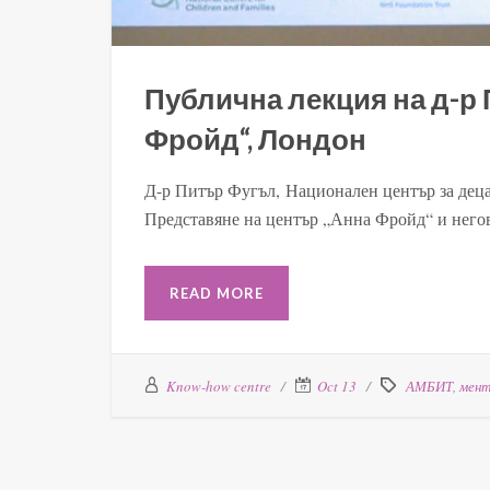
Публична лекция на д-р
Фройд“, Лондон
Д-р Питър Фугъл, Национален център за деца
Представяне на център „Анна Фройд“ и негов
READ MORE
Know-how centre
Oct 13
АМБИТ
,
мент