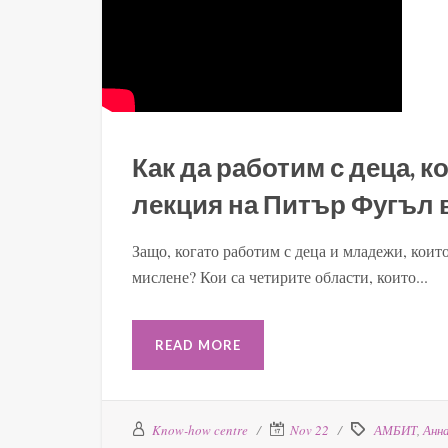
Как да работим с деца, к
лекция на Питър Фугъл 
Защо, когато работим с деца и младежи, коит
мислене? Кои са четирите области, които...
READ MORE
Know-how centre
Nov 22
АМБИТ
,
Анн