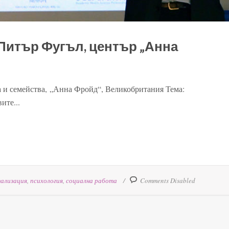
 Питър Фугъл, център „Анна
 и семейства, „Анна Фройд“, Великобритания Тема:
ите...
ализация
,
психология
,
социална работа
Comments Disabled