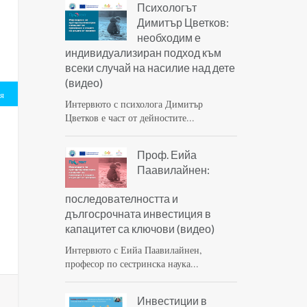
Психологът
Димитър Цветков:
необходим е
индивидуализиран подход към
всеки случай на насилие над дете
(видео)
я
Интервюто с психолога Димитър
Цветков е част от дейностите...
Проф. Еийа
Паавилайнен:
последователността и
дългосрочната инвестиция в
капацитет са ключови (видео)
Интервюто с Еийа Паавилайнен,
професор по сестринска наука...
Инвестиции в