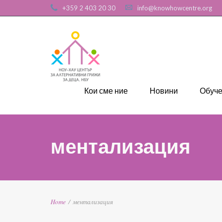
+359 2 403 20 30
info@knowhowcentre.org
Кои сме ние
Новини
Обуч
ментализация
Home
/
ментализация