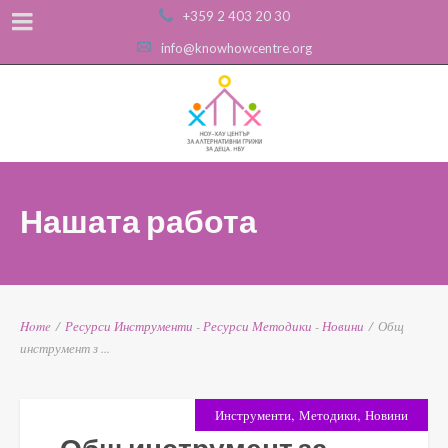
+359 2 403 20 30
info@knowhowcentre.org
Нашата работа
Home
/
Ресурси
Инструменти
-
Ресурси
Методики
-
Новини
/
Общ
инструмент з ...
,
,
Инструменти
Методики
Новини
Общ инструмент за