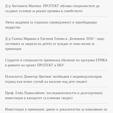
Д-р Антоанета Матеева: ПРОТЕКТ обучава специалистите да
създават условия за реална промяна в семейството
Лятна академия за социална справедливост и приобщаващо
лидерство
Д-р Галина Маркова и Евгения Тонева в „Бележник 2026“: защо
системата за закрила на детето се нуждае от нова визия за
превенция
Студенти и специалисти преминаха обучение по програма ЕРИКА
в рамките на проект ПРОТЕКТ в НБУ
Психологът Димитър Цветков: необходим е индивидуализиран
подход към всеки случай на насилие над дете (видео)
Проф. Еийа Паавилайнен: последователността и дългосрочната
инвестиция в капацитет са ключови (видео)
Инвестиции в превенция: данни и доказателства за намаляване на