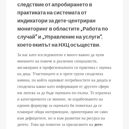
следствие от апробирането в
практиката на системата от
индикатори за дете-центриран
мониторинг в областите „Работа по
случай“ и „Управление на услуги“,
което екипът на НХЦ осъществи.
За нас като изследователи е много важно да чуем
мнението на повече и различни специалисти,
ангажирани в професионалната си практика с оценка
на деца. Участниците и в трите групи споделиха
начина, по който оценяват потребностите на децата и
споделиха какво като информация от другите сфери
им липсва за да бъде оценката по-пълна. Те изразиха
и категоричното си мнение, че изработването на
единен формуляр за оценката би помогнал да се
планират общи интервенции, ориентирани не само
към дефицитите, но и към развитие на ресурса на
дете-
детето. Това ще помогне за прилагането на