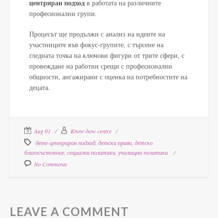
центриран подход
в работата на различните
професионални групи.
Процесът ще продължи с анализ на идеите на
участниците във фокус-групите, с търсене на
гледната точка на ключови фигури от трите сфери, с
провеждане на работни срещи с професионални
общности, ангажирани с оценка на потребностите на
децата.
Aug 01
Know-how centre
дете-центриран подход
,
детски права
,
детско
благосъстояние
,
социални политики
,
училищни политики
No Comments
LEAVE A COMMENT