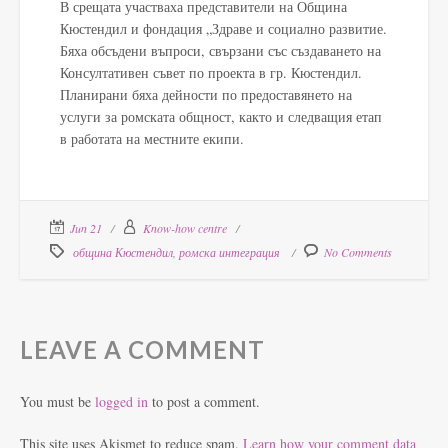
В срещата участваха представители на Община
Кюстендил и фондация „Здраве и социално развитие.
Бяха обсъдени въпроси, свързани със създаването на
Консултативен съвет по проекта в гр. Кюстендил.
Планирани бяха дейности по предоставянето на
услуги за ромската общност, както и следващия етап
в работата на местните екипи.
Jun 21
Know-how centre
община Кюстендил
,
ромска интеграция
No Comments
LEAVE A COMMENT
You must be
logged in
to post a comment.
This site uses Akismet to reduce spam.
Learn how your comment data