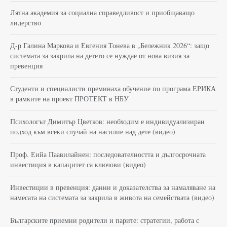
Лятна академия за социална справедливост и приобщаващо
лидерство
Д-р Галина Маркова и Евгения Тонева в „Бележник 2026“: защо
системата за закрила на детето се нуждае от нова визия за
превенция
Студенти и специалисти преминаха обучение по програма ЕРИКА
в рамките на проект ПРОТЕКТ в НБУ
Психологът Димитър Цветков: необходим е индивидуализиран
подход към всеки случай на насилие над дете (видео)
Проф. Еийа Паавилайнен: последователността и дългосрочната
инвестиция в капацитет са ключови (видео)
Инвестиции в превенция: данни и доказателства за намаляване на
намесата на системата за закрила в живота на семействата (видео)
Българските приемни родители и парите: стратегии, работа с