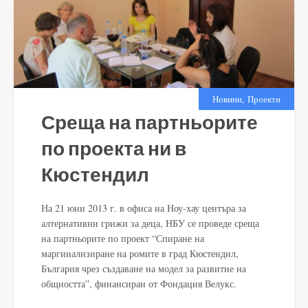
,
Новини
Проекти
Среща на партньорите
по проекта ни в
Кюстендил
На 21 юни 2013 г. в офиса на Ноу-хау центъра за
алтернативни грижи за деца, НБУ се проведе среща
на партньорите по проект “Спиране на
маргинализиране на ромите в град Кюстендил,
България чрез създаване на модел за развитие на
общността”, финансиран от Фондация Велукс.