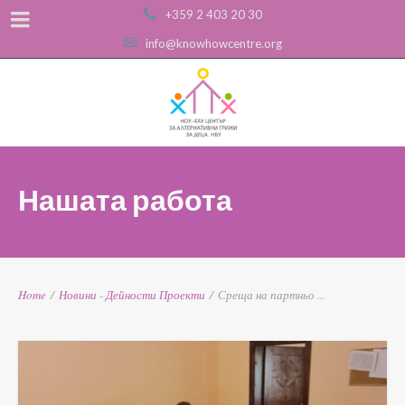
+359 2 403 20 30
info@knowhowcentre.org
Нашата работа
Home
/
Новини
-
Дейности
Проекти
/
Среща на партньо ...