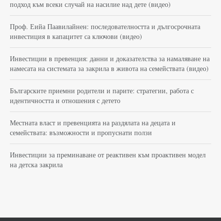
подход към всеки случай на насилие над дете (видео)
Проф. Еийа Паавилайнен: последователността и дългосрочната
инвестиция в капацитет са ключови (видео)
Инвестиции в превенция: данни и доказателства за намаляване на
намесата на системата за закрила в живота на семействата (видео)
Българските приемни родители и парите: стратегии, работа с
идентичността и отношения с детето
Местната власт и превенцията на раздялата на децата и
семействата: възможности и пропуснати ползи
Инвестиции за преминаване от реактивен към проактивен модел
на детска закрила