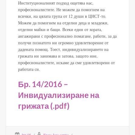
Институционалният подход ощетява нас,
професионалистите. Не можем да помогнем на
всички, на цялата група от 12 души в ЦНСТ-то.
Можем да помогнем на отделни деца и младежи,
отделни майки и бащи. Всеки един от хората,
ангажирани с професионално помагане, работи, за да
получи познатото ни огромно удовлетворение от
дадената помощ. Тоест, индивидуализирането на
грижата ни занимава и затова, защото ние,
професионалистите, искаме да сме удовлетворени от
работата си.
Бр. 14/2016 –
Инвидуализиране на
грижата (.pdf)
Jan 08
Know-how centre