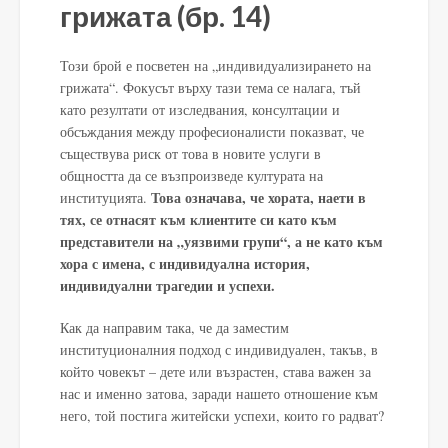
грижата (бр. 14)
Този брой е посветен на „индивидуализирането на
грижата“. Фокусът върху тази тема се налага, тъй
като резултати от изследвания, консултации и
обсъждания между професионалисти показват, че
съществува риск от това в новите услуги в
общността да се възпроизведе културата на
Това означава, че хората, наети в
институцията.
тях, се отнасят към клиентите си като към
представители на „уязвими групи“, а не като към
хора с имена, с индивидуална история,
индивидуални трагедии и успехи.
Как да направим така, че да заместим
институционалния подход с индивидуален, такъв, в
който човекът – дете или възрастен, става важен за
нас и именно затова, заради нашето отношение към
него, той постига житейски успехи, които го радват?