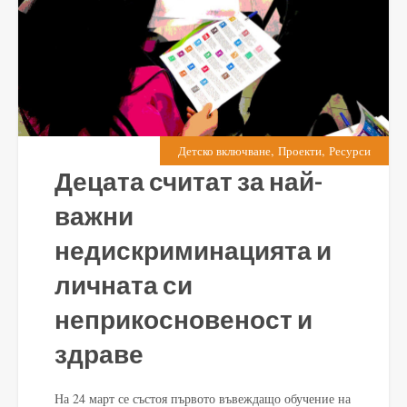
,
,
Детско включване
Проекти
Ресурси
Децата считат за най-
важни
недискриминацията и
личната си
неприкосновеност и
здраве
На 24 март се състоя първото въвеждащо обучение на