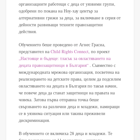
организациите работещи с деца от уязвими групи,
одобрени по покана на Ноу-хау център за
алтернативни грижи за деца, за включване в серия от
дейности развиващи техните правозащитни
действия.
Обучението беше проведено от Агнес Грасиа,
представител на
Child Rights Connect
, по проект
„Настояще и бъдеще: тласък за овластяването на
децата правозащитници в България“
. Съвместно с
международната мрежова организация, посветена на
реализирането на детските права, целим да подсилим
овластяването на децата в България по такъв начин,
че повече деца да станат защитници на правата на
човека. Затова първа отправна точка беше
свързването на различни деца и младежи, намиращи
се в уязвима ситуация или такива преживели
дискриминация.
В обучението се включиха 28 деца и младежи. Те