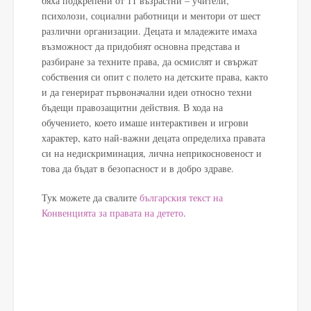
бяха подкрепени от 11 възрастни – учители,
психолози, социални работници и ментори от шест
различни организации. Децата и младежите имаха
възможност да придобият основна представа и
разбиране за техните права, да осмислят и свържат
собствения си опит с полето на детските права, както
и да генерират първоначални идеи относно техни
бъдещи правозащитни действия. В хода на
обучението, което имаше интерактивен и игрови
характер, като най-важни децата определиха правата
си на недискриминация, лична неприкосновеност и
това да бъдат в безопасност и в добро здраве.
Тук можете да свалите
българския текст на
Конвенцията за правата на детето
.