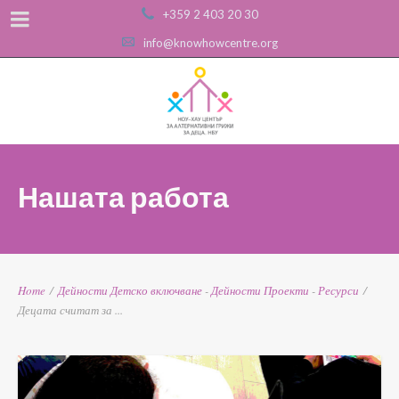
+359 2 403 20 30
info@knowhowcentre.org
Нашата работа
Home
/
Дейности
Детско включване
-
Дейности
Проекти
-
Ресурси
/
Децата считат за ...