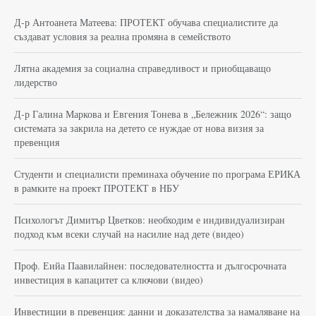
Д-р Антоанета Матеева: ПРОТЕКТ обучава специалистите да
създават условия за реална промяна в семейството
Лятна академия за социална справедливост и приобщаващо
лидерство
Д-р Галина Маркова и Евгения Тонева в „Бележник 2026“: защо
системата за закрила на детето се нуждае от нова визия за
превенция
Студенти и специалисти преминаха обучение по програма ЕРИКА
в рамките на проект ПРОТЕКТ в НБУ
Психологът Димитър Цветков: необходим е индивидуализиран
подход към всеки случай на насилие над дете (видео)
Проф. Еийа Паавилайнен: последователността и дългосрочната
инвестиция в капацитет са ключови (видео)
Инвестиции в превенция: данни и доказателства за намаляване на