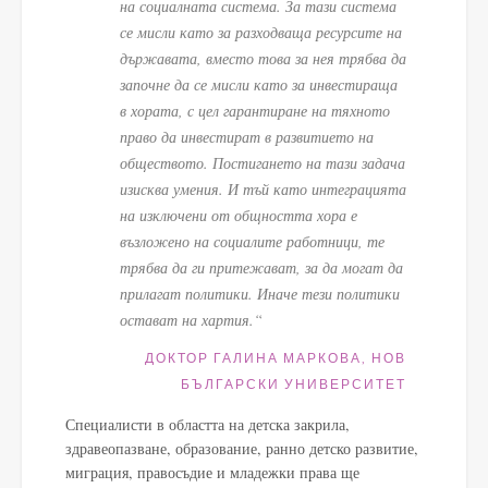
на социалната система. За тази система
се мисли като за разходваща ресурсите на
държавата, вместо това за нея трябва да
започне да се мисли като за инвестираща
в хората, с цел гарантиране на тяхното
право да инвестират в развитието на
обществото. Постигането на тази задача
изисква умения. И тъй като интеграцията
на изключени от общността хора е
възложено на социалите работници, те
трябва да ги притежават, за да могат да
прилагат политики. Иначе тези политики
остават на хартия.“
ДОКТОР ГАЛИНА МАРКОВА, НОВ
БЪЛГАРСКИ УНИВЕРСИТЕТ
Специалисти в областта на детска закрила,
здравеопазване, образование, ранно детско развитие,
миграция, правосъдие и младежки права ще