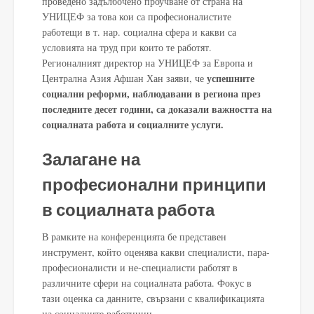
проведено задълбочено проучване от страна на
УНИЦЕФ за това кои са професионалистите
работещи в т. нар. социална сфера и какви са
условията на труд при които те работят.
Регионалният директор на УНИЦЕФ за Европа и
успешните
Централна Азия Афшан Хан заяви, че
социални реформи, наблюдавани в региона през
последните десет години, са доказали важността на
социалната работа и социалните услуги.
Залагане на
професионални принципи
в социалната работа
В рамките на конференцията бе представен
инструмент, който оценява какви специалисти, пара-
професионалисти и не-специалисти работят в
различните сфери на социалната работа. Фокус в
тази оценка са данните, свързани с квалификацията
на социалните работници.