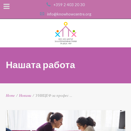
+359 2 403 20 30
info@knowhowcentre.org
Нашата работа
Home
/
Новини
/
УНИЦЕФ за профес ...