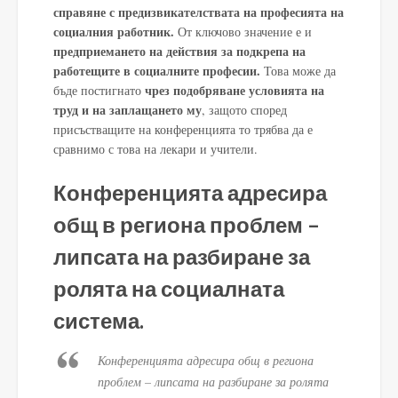
справяне с предизвикателствата на професията на
социалния работник.
От ключово значение е и
предприемането на действия за подкрепа на
работещите в социалните професии.
Това може да
чрез подобряване условията на
бъде постигнато
труд и на заплащането му
, защото според
присъстващите на конференцията то трябва да е
сравнимо с това на лекари и учители.
Конференцията адресира
общ в региона проблем –
липсата на разбиране за
ролята на социалната
система.
Конференцията адресира общ в региона
проблем – липсата на разбиране за ролята