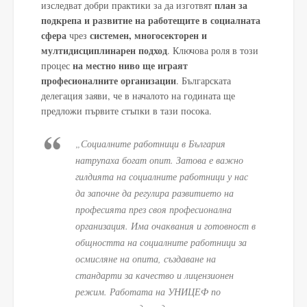
план за
изследват добри практики за да изготвят
подкрепа и развитие на работещите в социалната
сфера
системен, многосекторен и
чрез
мултидисциплинарен подход
. Ключова роля в този
на местно ниво ще играят
процес
професионалните организации
. Българската
делегация заяви, че в началото на годината ще
предложи първите стъпки в тази посока.
„Социалните работници в България
натрупаха богат опит. Затова е важно
гилдията на социалните работници у нас
да започне да регулира развитието на
професията през своя професионална
организация. Има очаквания и готовност в
общността на социалните работници за
осмисляне на опита, създаване на
стандарти за качество и лицензионен
режим. Работата на УНИЦЕФ по