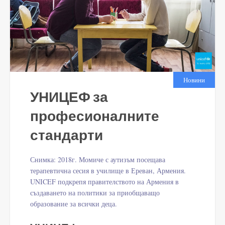
Новини
УНИЦЕФ за
професионалните
стандарти
Снимка: 2018г. Момиче с аутизъм посещава
терапевтична сесия в училище в Ереван, Армения.
UNICEF подкрепя правителството на Армения в
създаването на политики за приобщаващо
образование за всички деца.