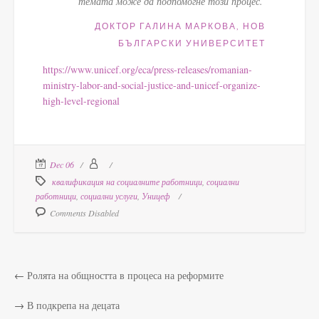
темата може да подпомогне този процес.
ДОКТОР ГАЛИНА МАРКОВА, НОВ
БЪЛГАРСКИ УНИВЕРСИТЕТ
https://www.unicef.org/eca/press-releases/romanian-
ministry-labor-and-social-justice-and-unicef-organize-
high-level-regional
Dec 06
квалификация на социалните работници
,
социални
работници
,
социални услуги
,
Уницеф
Comments Disabled
←
Ролята на общността в процеса на реформите
→
В подкрепа на децата