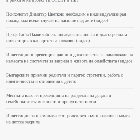
Психологът Димитър Цветков: необходим е индивидуализиран
подход към всеки случай на насилие над дете (видео)
Проф. Еийа Паавилайнен: последователността и дългосрочната
инвестиция в капацитет са ключови (видео)
Инвестиции в превенция: данни и доказателства за намаляване на
намесата на системата за закрила в живота на семействата (видео)
Българските приемни родители и парите: стратегии, работа с
идентичността и отношения с детето
Местната власт и превенцията на раздялата на децата и
семействата: възможности и пропуснати ползи
Инвестиции за преминаване от реактивен към проактивен модел
на детска закрила