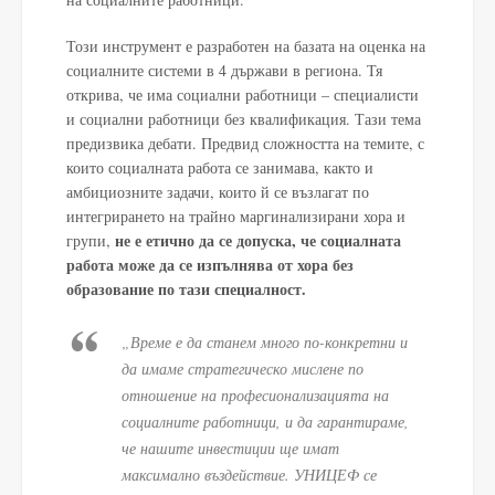
Този инструмент е разработен на базата на оценка на
социалните системи в 4 държави в региона. Тя
открива, че има социални работници – специалисти
и социални работници без квалификация. Тази тема
предизвика дебати. Предвид сложността на темите, с
които социалната работа се занимава, както и
амбициозните задачи, които й се възлагат по
интегрирането на трайно маргинализирани хора и
не е етично да се допуска, че социалната
групи,
работа може да се изпълнява от хора без
образование по тази специалност.
„Време е да станем много по-конкретни и
да имаме стратегическо мислене по
отношение на професионализацията на
социалните работници, и да гарантираме,
че нашите инвестиции ще имат
максимално въздействие. УНИЦЕФ се