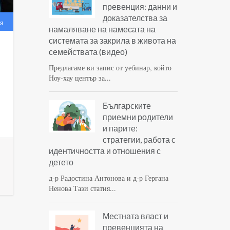
превенция: данни и
доказателства за
я
намаляване на намесата на
системата за закрила в живота на
семействата (видео)
Предлагаме ви запис от уебинар, който
Ноу-хау център за...
Българските
приемни родители
и парите:
стратегии, работа с
идентичността и отношения с
детето
д-р Радостина Антонова и д-р Гергана
Ненова Тази статия...
Местната власт и
превенцията на