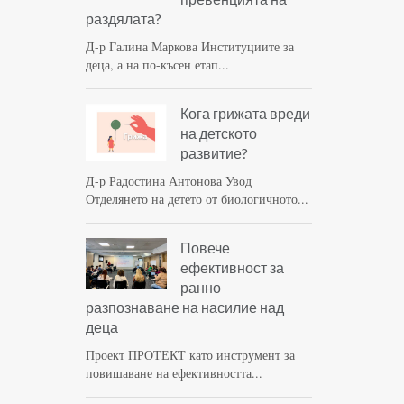
раздялата?
Д-р Галина Маркова Институциите за
деца, а на по-късен етап...
Кога грижата вреди
на детското
развитие?
Д-р Радостина Антонова Увод
Отделянето на детето от биологичното...
Повече
ефективност за
ранно
разпознаване на насилие над
деца
Проект ПРОТЕКТ като инструмент за
повишаване на ефективността...