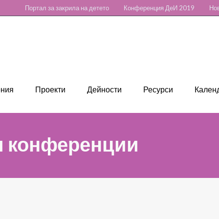
Портал за закрила на детето
Конференция ДеИ 2019
Нов
ения
Проекти
Дейности
Ресурси
Календ
и конференции