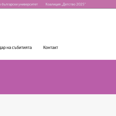
 български университет
Коалиция „Детство 2025“
ар на събитията
Контакт