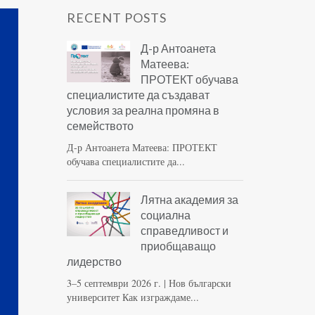
RECENT POSTS
Д-р Антоанета
Матеева:
ПРОТЕКТ обучава
специалистите да създават
условия за реална промяна в
семейството
Д-р Антоанета Матеева: ПРОТЕКТ
обучава специалистите да...
Лятна академия за
социална
справедливост и
приобщаващо
лидерство
3–5 септември 2026 г. | Нов български
университет Как изграждаме...