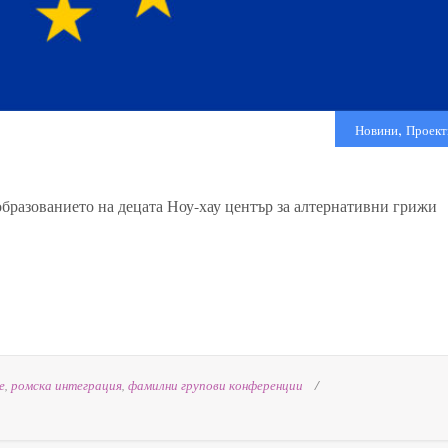
,
Новини
Проект
образованието на децата Ноу-хау център за алтернативни грижи
е
,
ромска интеграция
,
фамилни групови конференции