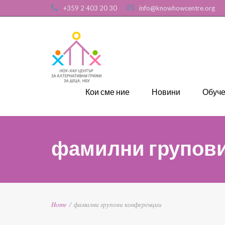
+359 2 403 20 30
info@knowhowcentre.org
Кои сме ние
Новини
Обуч
фамилни групов
Home
/
фамилни групови конференции