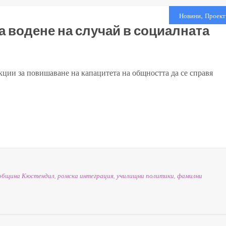
,
Новини
Проект
а водене на случай в социалната
екции за повишаване на капацитета на общността да се справя
община Кюстендил
,
ромска интеграция
,
училищни политики
,
фамилни