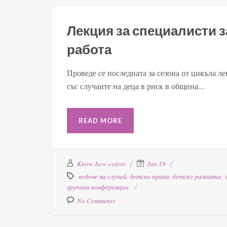
Лекция за специалисти з
работа
Проведе се последната за сезона от цикъла л
със случаите на деца в риск в община...
READ MORE
Know-how centre
Jun 19
водене на случай
,
детски права
,
детско развитие
,
групови конференции
No Comments