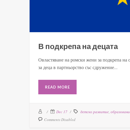
В подкрепа на децата
Овластяване на ромски жени за подкрепа на 
за деца в партньорство със сдружение...
READ MORE
Dec 17
детско развитие
,
образовани
Comments Disabled