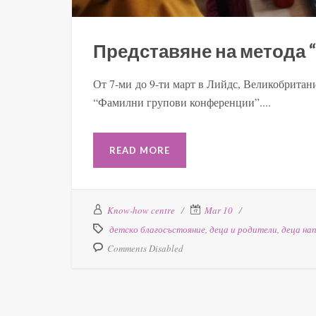
Представяне на метода
От 7-ми до 9-ти март в Лийдс, Великобритани
“Фамилни групови конференции”....
READ MORE
Know-how centre
Mar 10
детско благосъстояние
,
деца и родители
,
деца на
Comments Disabled