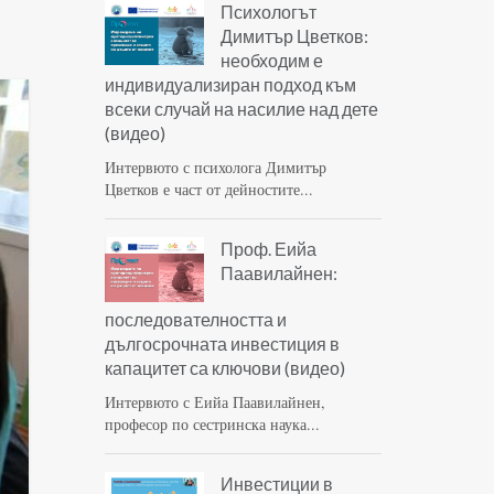
Психологът
Димитър Цветков:
необходим е
индивидуализиран подход към
всеки случай на насилие над дете
(видео)
Интервюто с психолога Димитър
Цветков е част от дейностите...
Проф. Еийа
Паавилайнен:
последователността и
дългосрочната инвестиция в
капацитет са ключови (видео)
Интервюто с Еийа Паавилайнен,
професор по сестринска наука...
Инвестиции в