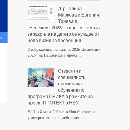
Д-р Галина
Маркова и Евгения
Тонева в
„Бележник 2026“: защо системата
за закрила на детето се нуждае от
и
нова визия за превенция
Изображения: Бележник 2026 „Бележник
2026“ на Национална мрежа...
Студенти и
специалисти
преминаха
обучение по
програма ЕРИКА в рамките на
проект ПРОТЕКТ в НБУ
На 7 и 8 март 2026 г. в Нов български
университет, със съдействието...