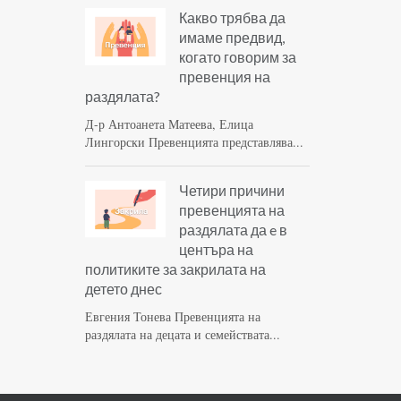
Какво трябва да
имаме предвид,
когато говорим за
превенция на
раздялата?
Д-р Антоанета Матеева, Елица
Лингорски Превенцията представлява...
Четири причини
превенцията на
раздялата да e в
центъра на
политиките за закрилата на
детето днес
Евгения Тонева Превенцията на
раздялата на децата и семействата...