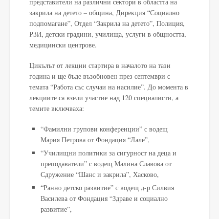
представители на различни сектори в областта на
закрила на детето – община, Дирекция “Социално
подпомагане”, Отдел “Закрила на детето”, Полиция,
РЗИ, детски градини, училища, услуги в общността,
медицински центрове.
Цикълът от лекции стартира в началото на тази
година и ще бъде възобновен през септември с
темата “Работа със случаи на насилие”. До момента в
лекциите са взели участие над 120 специалисти, а
темите включваха:
“Фамилни групови конференции” с водещ
Мария Петрова от Фондация “Лале”,
“Училищни политики за сигурност на деца и
преподаватели” с водещ Малина Славова от
Сдружение “Шанс и закрила”, Хасково,
“Ранно детско развитие” с водещ д-р Силвия
Василева от Фондация “Здраве и социално
развитие”,