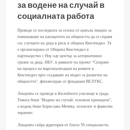
за водене на случай в
социалната работа
Проведе се последната за сезона от цикъла лекции за
повишаване на капацитета на общността да се справя
със случаите на деца в риск в община Кюстендил. Тя
е организирана от Община Кюстендил в
партньорство с Ноу-хау център за алтернативни
грижи за деца, НБУ, в рамките на проект “Спиране
на процеса на маргинализация на ромите в
Кюстендил чрез създаване на модел за развитие на
общността”, финансиран от фондация ВЕЛУКС.
Лекцията се проведе в Килийното училище в града.
Темата беше “Водене на случай: основни принципи”,
а водещ беше Борислава Мечева, психолог и фамилен
терапевт.
Лекцията събра аудитория от близо 50 специалисти,