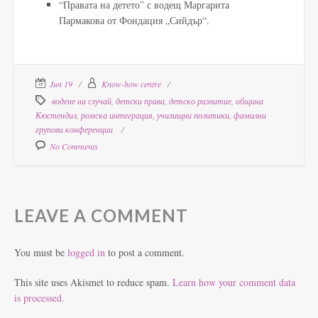
“Правата на детето” с водещ Маргарита
Пармакова от Фондация „Сийдър“.
Jun 19
Know-how centre
водене на случай
,
детски права
,
детско развитие
,
община
Кюстендил
,
ромска интеграция
,
училищни политики
,
фамилни
групови конференции
No Comments
LEAVE A COMMENT
You must be
logged in
to post a comment.
This site uses Akismet to reduce spam.
Learn how your comment data
is processed.